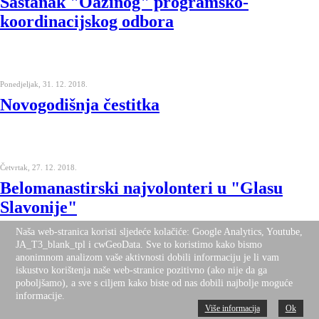
Sastanak "Oazinog" programsko-
koordinacijskog odbora
Ponedjeljak, 31. 12. 2018.
Novogodišnja čestitka
Četvrtak, 27. 12. 2018.
Belomanastirski najvolonteri u "Glasu
Slavonije"
Naša web-stranica koristi sljedeće kolačiće: Google Analytics, Youtube,
JA_T3_blank_tpl i cwGeoData. Sve to koristimo kako bismo
anonimnom analizom vaše aktivnosti dobili informaciju je li vam
iskustvo korištenja naše web-stranice pozitivno (ako nije da ga
Ponedjeljak, 24. 12. 2018.
poboljšamo), a sve s ciljem kako biste od nas dobili najbolje moguće
Božićna čestitka
informacije.
Više informacija
Ok