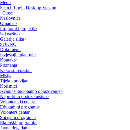
Menu
Search
Login
Desktop Version
Close
Naslovnica
O nama
>
Programi i projekti
>
Izdavaštvo
Galerija slika
>
SOKNO
Dokumenti
Izvještaji i planovi
>
Kontakt
>
Priznanja
Kako smo nastali
Misija
Tijela upravljanja
Korisnici
Izvaninstitucionalno obrazovanje
>
Neprofitno poduzetništvo
>
Volonterski centar
>
Edukativni programi
>
Volonters centar
Socijalni programi
>
Ekološki programi
>
Javna događanja