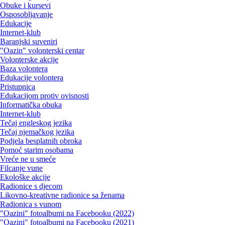
Obuke i kursevi
Osposobljavanje
Edukacije
Internet-klub
Baranjski suveniri
"Oazin" volonterski centar
Volonterske akcije
Baza volontera
Edukacije volontera
Pristupnica
Edukacijom protiv ovisnosti
Informatička obuka
Internet-klub
Tečaj engleskog jezika
Tečaj njemačkog jezika
Podjela besplatnih obroka
Pomoć starim osobama
Vreće ne u smeće
Filcanje vune
Ekološke akcije
Radionice s djecom
Likovno-kreativne radionice sa ženama
Radionica s vunom
"Oazini" fotoalbumi na Facebooku (2022)
"Oazini" fotoalbumi na Facebooku (2021)