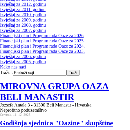
Izvještaj za 2012. godinu
Izvještaj za 2011. godinu
Izvještaj za 2010. godinu
Izvještaj za 2009. godinu
Izvještaj za 2008. godinu
Izvještaj za 2007. godinu
Financijski plan i Program rada Oaze za 2026
Financijski plan i Program rada Oaze za 2025
Financijski plan i Program rada Oaze za 2024.
Financijski plan i Program rada Oaze za 2023.
Izvještaj za 2006. godinu
Izvještaj za 2005. godinu
Kako nas naći
Traži...
MIROVNA GRUPA OAZA
BELI MANASTIR
Jozsefa Antala 3 - 31300 Beli Manastir - Hrvatska
Neprofitno poduzetništvo
Četvrtak, 11. 12. 2025.
Godišnja sjednica "Oazine" skupštine