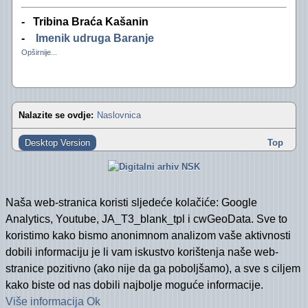
- Tribina Braća Kašanin
"Oazini" fotoalbumi na Facebooku (2012)
Izvještaj za 2016. godinu
-
Imenik udruga Baranje
"Oazini" fotoalbumi na Facebooku (2011)
Izvještaj za 2015. godinu
Opširnije...
Audio- i videozapisi na YouTubeu
Izvještaj za 2014. godinu
Izvještaj za 2013. godinu
Nalazite se ovdje:
Naslovnica
Izvještaj za 2012. godinu
Desktop Version
Top
Izvještaj za 2011. godinu
Izvještaj za 2010. godinu
Naša web-stranica koristi sljedeće kolačiće: Google
Izvještaj za 2009. godinu
Analytics, Youtube, JA_T3_blank_tpl i cwGeoData. Sve to
koristimo kako bismo anonimnom analizom vaše aktivnosti
Izvještaj za 2008. godinu
dobili informaciju je li vam iskustvo korištenja naše web-
stranice pozitivno (ako nije da ga poboljšamo), a sve s ciljem
Izvještaj za 2007. godinu
kako biste od nas dobili najbolje moguće informacije.
Financijski plan i Program rada Oaze za 202
Više informacija
Ok