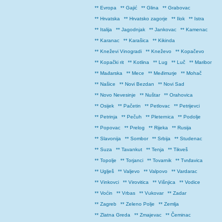
** Evropa
** Gajić
** Glina
** Grabovac
** Hrvatska
** Hrvatsko zagorje
** Ilok
** Istra
** Italija
** Jagodnjak
** Jankovac
** Kamenac
** Karanac
** Karašica
** Kikinda
** Kneževi Vinogradi
** Kneževo
** Kopačevo
** Kopački rit
** Kotlina
** Lug
** Luč
** Maribor
** Mađarska
** Mece
** Međimurje
** Mohač
** Našice
** Novi Bezdan
** Novi Sad
** Novo Nevesinje
** Nuštar
** Orahovica
** Osijek
** Pačetin
** Petlovac
** Petrijevci
** Petrinja
** Pečuh
** Pleternica
** Podolje
** Popovac
** Prelog
** Rijeka
** Rusija
** Slavonija
** Sombor
** Srbija
** Studenac
** Suza
** Tavankut
** Tenja
** Tikveš
** Topolje
** Torjanci
** Tovarnik
** Tvrđavica
** Uglješ
** Valjevo
** Valpovo
** Vardarac
** Vinkovci
** Virovitica
** Višnjica
** Vodice
** Voćin
** Vrbas
** Vukovar
** Zadar
** Zagreb
** Zeleno Polje
** Zemlja
** Zlatna Greda
** Zmajevac
** Čeminac