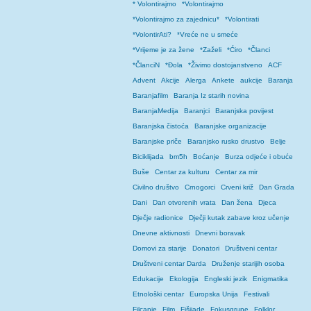
* Volontirajmo
*Volontirajmo
*Volontirajmo za zajednicu*
*Volontirati
*VolontirAti?
*Vreće ne u smeće
*Vrijeme je za žene
*Zaželi
*Ćiro
*Članci
*ČlanciN
*Đola
*Živimo dostojanstveno
ACF
Advent
Akcije
Alerga
Ankete
aukcije
Baranja
Baranjafilm
Baranja Iz starih novina
BaranjaMedija
Baranjci
Baranjska povijest
Baranjska čistoća
Baranjske organizacije
Baranjske priče
Baranjsko rusko drustvo
Belje
Biciklijada
bm5h
Boćanje
Burza odjeće i obuće
Buše
Centar za kulturu
Centar za mir
Civilno društvo
Crnogorci
Crveni križ
Dan Grada
Dani
Dan otvorenih vrata
Dan žena
Djeca
Dječje radionice
Dječji kutak zabave kroz učenje
Dnevne aktivnosti
Dnevni boravak
Domovi za starije
Donatori
Društveni centar
Društveni centar Darda
Druženje starijih osoba
Edukacije
Ekologija
Engleski jezik
Enigmatika
Etnološki centar
Europska Unija
Festivali
Filcanje
Film
Fišijade
Fokusgrupe
Folklor