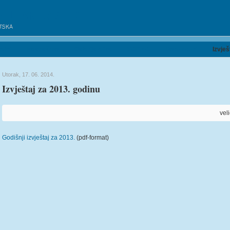
BELI MANASTIR
ATSKA
ekti
Izdavaštvo
Galerija slika
SOKNO
Dokumenti
Izvješ
Utorak, 17. 06. 2014.
Izvještaj za 2013. godinu
vel
Godišnji izvještaj za 2013.
(pdf-format)