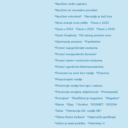
*Naučimo nešto zajedno
*Naučimo se nenasilno ponašati
*Naučimo volontirati*
*Nenasilje je baš fora
*Nova znanja nove prilike
*Oaza u 2023
*Oaza u 2024
*Oaza u 2025
*Oaza u 2026
*Oazin šnajderaj
*Od starog pravimo novo
*Opremanje prostora
*Paprikafest
*Pomoć najugroženijim osobama
*Pomoć nezaposlenim ženama*
*Pomoć starim i nemoćnim osobama
*Pomoć ugroženim Belomanastircima
*Povezani za veze bez nasilja
*Praonica
*Prepoznajmo nasilje
*Prevencija nasilja kroz igru i zabavu
*Prevencija socijalne isključenosti
*Promoparkić
*Prosvjeta*
*Različitost je bogatstvo
*Slagalica*
*Slama
*Slap
* Sombor
*SOSNET
*SOZAH
*Tarda
*Tolerancija DA, nasilje NE*
*Tribina Braća Kašanin
*Valpovački godišnjak
*Važno je imati podršku
*Volontiraj i ti