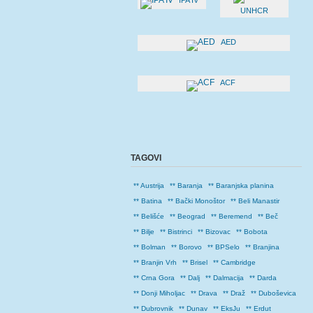
IPA IV
UNHCR
AED
ACF
TAGOVI
** Austrija
** Baranja
** Baranjska planina
** Batina
** Bački Monoštor
** Beli Manastir
** Belišće
** Beograd
** Beremend
** Beč
** Bilje
** Bistrinci
** Bizovac
** Bobota
** Bolman
** Borovo
** BPSelo
** Branjina
** Branjin Vrh
** Brisel
** Cambridge
** Crna Gora
** Dalj
** Dalmacija
** Darda
** Donji Miholjac
** Drava
** Draž
** Duboševica
** Dubrovnik
** Dunav
** EksJu
** Erdut