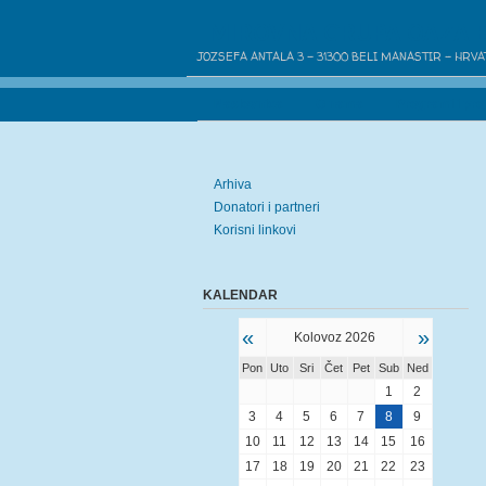
MIROVNA GRUPA OAZA 
JOZSEFA ANTALA 3 - 31300 BELI MANASTIR - HRV
Naslovnica
O nama
Programi i proj
Arhiva
Donatori i partneri
Korisni linkovi
KALENDAR
«
»
Kolovoz 2026
Pon
Uto
Sri
Čet
Pet
Sub
Ned
1
2
3
4
5
6
7
8
9
10
11
12
13
14
15
16
17
18
19
20
21
22
23