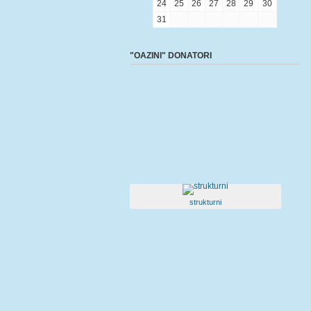
24
25
26
27
28
29
30
31
"OAZINI" DONATORI
strukturni