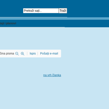
taji i planovi
Kontakt
Priznanja
ičina pisma
Ispis
Pošalji e-mail
na vrh članka