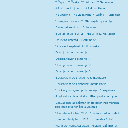
** Čepin
** Češka
** Đakovo
** Šećerana
** Šećeransko jezero
** Šid
** Širine
** Šumarina
** Švajcarnica
** Žitište
** Županja
*Baranjske bisernice*
*Baranjske spisateljice
*Baranjski leksikon
*Bolje sutra
*Bolman je bio Bolman
*Budi i ti za NEnasilje
*Do Beča i natrag
*Dodir nade
*Dostava besplatnih toplih obroka
*Dostojanstveno starenje
*Dostojanstveno starenje II
*Dostojanstveno starenje III
*Dostojanstveno starenje IV
*Edukacijom do društvene reintegracije
*Edukacijom do nenasilne komunikacije*
*Edukacijom i igrom protiv nasilja
*Ekopatrola
*Engleski za gimnazijalce
*Europski zeleni plan
*Građanskim angažmanom do boljih volonterskih
programa srednjih škola Baranje
*Hrvatska volontira
*INA
*Institucionalna podrška
*Intervencijski plan
*IRIS
*Krunoslav Sukić
*Martinus
*Milijarda ustaje
*Nasilje baš nije fer