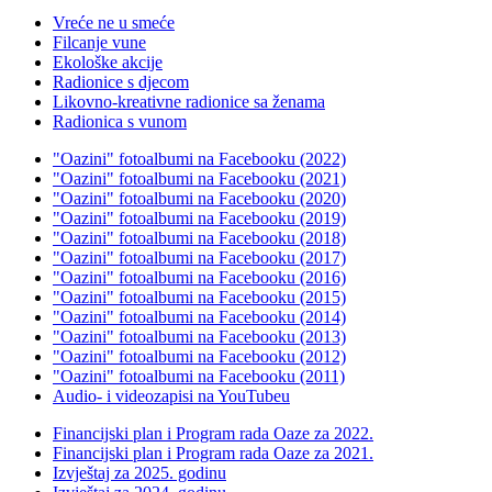
Vreće ne u smeće
Filcanje vune
Ekološke akcije
Radionice s djecom
Likovno-kreativne radionice sa ženama
Radionica s vunom
"Oazini" fotoalbumi na Facebooku (2022)
"Oazini" fotoalbumi na Facebooku (2021)
"Oazini" fotoalbumi na Facebooku (2020)
"Oazini" fotoalbumi na Facebooku (2019)
"Oazini" fotoalbumi na Facebooku (2018)
"Oazini" fotoalbumi na Facebooku (2017)
"Oazini" fotoalbumi na Facebooku (2016)
"Oazini" fotoalbumi na Facebooku (2015)
"Oazini" fotoalbumi na Facebooku (2014)
"Oazini" fotoalbumi na Facebooku (2013)
"Oazini" fotoalbumi na Facebooku (2012)
"Oazini" fotoalbumi na Facebooku (2011)
Audio- i videozapisi na YouTubeu
Financijski plan i Program rada Oaze za 2022.
Financijski plan i Program rada Oaze za 2021.
Izvještaj za 2025. godinu