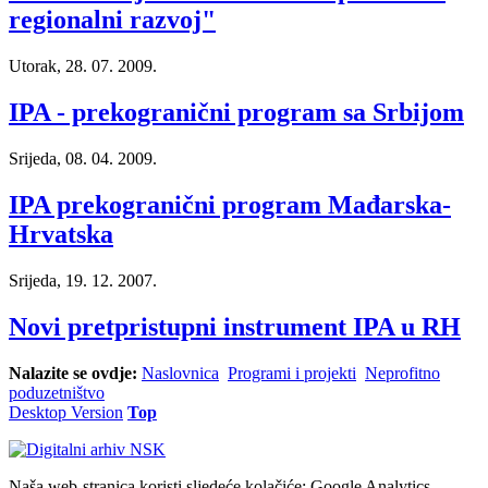
regionalni razvoj"
Utorak, 28. 07. 2009.
IPA - prekogranični program sa Srbijom
Srijeda, 08. 04. 2009.
IPA prekogranični program Mađarska-
Hrvatska
Srijeda, 19. 12. 2007.
Novi pretpristupni instrument IPA u RH
Nalazite se ovdje:
Naslovnica
Programi i projekti
Neprofitno
poduzetništvo
Desktop Version
Top
Naša web-stranica koristi sljedeće kolačiće: Google Analytics,