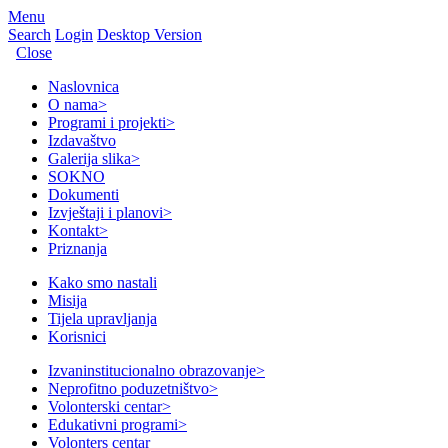
Menu
Search
Login
Desktop Version
Close
Naslovnica
O nama
>
Programi i projekti
>
Izdavaštvo
Galerija slika
>
SOKNO
Dokumenti
Izvještaji i planovi
>
Kontakt
>
Priznanja
Kako smo nastali
Misija
Tijela upravljanja
Korisnici
Izvaninstitucionalno obrazovanje
>
Neprofitno poduzetništvo
>
Volonterski centar
>
Edukativni programi
>
Volonters centar