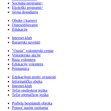
Socijalni programi
>
Ekološki programi
>
Javna događanja
Obuke i kursevi
Osposobljavanje
Edukacije
Internet-klub
Baranjski suveniri
"Oazin" volonterski centar
Volonterske akcije
Baza volontera
Edukacije volontera
Pristupnica
Edukacijom protiv ovisnosti
Informatička obuka
Internet-klub
Tečaj engleskog jezika
Tečaj njemačkog jezika
Podjela besplatnih obroka
Pomoć starim osobama