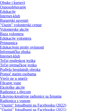
Obuke i kursevi
Osposobljavanje
Edukacije
Internet-klub
Baranjski suveniri
"Oazin" volonterski centar
Volonterske akcije
Baza volontera
Edukacije volontera
Pristupnica
Edukacijom protiv ovisnosti
Informatička obuka
Internet-klub
Tečaj engleskog jezika
Tečaj njemačkog jezika
Podjela besplatnih obroka
Pomoć starim osobama
Vreće ne u smeće
Filcanje vune
Ekološke akcije
Radionice s djecom
Likovno-kreativne radionice sa ženama
Radionica s vunom
"Oazini" fotoalbumi na Facebooku (2022)
"Oazini" fotoalbumi na Facebooku (2021)