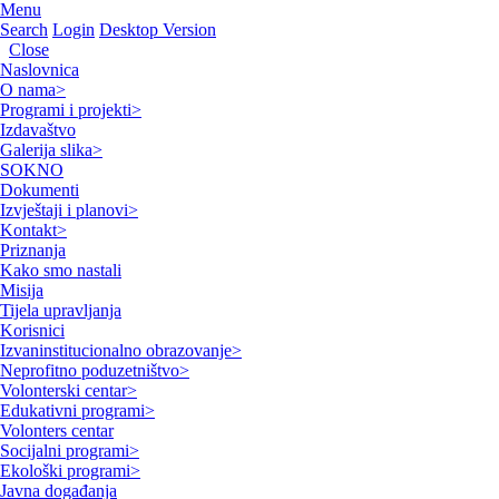
Menu
Search
Login
Desktop Version
Close
Naslovnica
O nama
>
Programi i projekti
>
Izdavaštvo
Galerija slika
>
SOKNO
Dokumenti
Izvještaji i planovi
>
Kontakt
>
Priznanja
Kako smo nastali
Misija
Tijela upravljanja
Korisnici
Izvaninstitucionalno obrazovanje
>
Neprofitno poduzetništvo
>
Volonterski centar
>
Edukativni programi
>
Volonters centar
Socijalni programi
>
Ekološki programi
>
Javna događanja