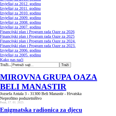
Izvještaj za 2012. godinu
Izvještaj za 2011. godinu
Izvještaj za 2010. godinu
Izvještaj za 2009. godinu
Izvještaj za 2008. godinu
Izvještaj za 2007. godinu
Financijski plan i Program rada Oaze za 2026
Financijski plan i Program rada Oaze za 2025
Financijski plan i Program rada Oaze za 2024.
Financijski plan i Program rada Oaze za 2023.
Izvještaj za 2006. godinu
Izvještaj za 2005. godinu
Kako nas naći
Traži...
MIROVNA GRUPA OAZA
BELI MANASTIR
Jozsefa Antala 3 - 31300 Beli Manastir - Hrvatska
Neprofitno poduzetništvo
Petak, 17. 01. 2025.
Enigmatska radionica za djecu