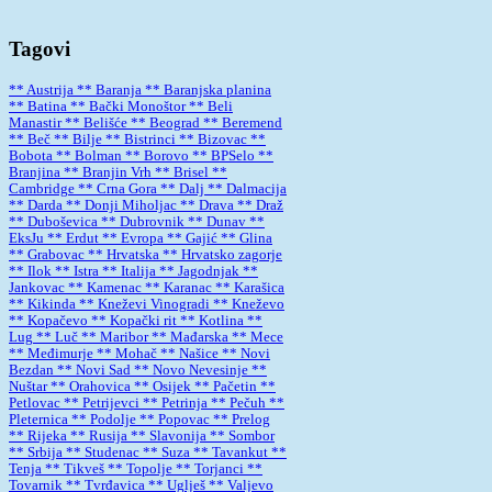
Tagovi
** Austrija
** Baranja
** Baranjska planina
** Batina
** Bački Monoštor
** Beli
Manastir
** Belišće
** Beograd
** Beremend
** Beč
** Bilje
** Bistrinci
** Bizovac
**
Bobota
** Bolman
** Borovo
** BPSelo
**
Branjina
** Branjin Vrh
** Brisel
**
Cambridge
** Crna Gora
** Dalj
** Dalmacija
** Darda
** Donji Miholjac
** Drava
** Draž
** Duboševica
** Dubrovnik
** Dunav
**
EksJu
** Erdut
** Evropa
** Gajić
** Glina
** Grabovac
** Hrvatska
** Hrvatsko zagorje
** Ilok
** Istra
** Italija
** Jagodnjak
**
Jankovac
** Kamenac
** Karanac
** Karašica
** Kikinda
** Kneževi Vinogradi
** Kneževo
** Kopačevo
** Kopački rit
** Kotlina
**
Lug
** Luč
** Maribor
** Mađarska
** Mece
** Međimurje
** Mohač
** Našice
** Novi
Bezdan
** Novi Sad
** Novo Nevesinje
**
Nuštar
** Orahovica
** Osijek
** Pačetin
**
Petlovac
** Petrijevci
** Petrinja
** Pečuh
**
Pleternica
** Podolje
** Popovac
** Prelog
** Rijeka
** Rusija
** Slavonija
** Sombor
** Srbija
** Studenac
** Suza
** Tavankut
**
Tenja
** Tikveš
** Topolje
** Torjanci
**
Tovarnik
** Tvrđavica
** Uglješ
** Valjevo