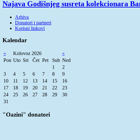
Najava Godišnjeg susreta kolekcionara Ba
Arhiva
Donatori i partneri
Korisni linkovi
Kalendar
«
Kolovoz 2026
»
Pon
Uto
Sri
Čet
Pet
Sub
Ned
1
2
3
4
5
6
7
8
9
10
11
12
13
14
15
16
17
18
19
20
21
22
23
24
25
26
27
28
29
30
31
"Oazini" donatori