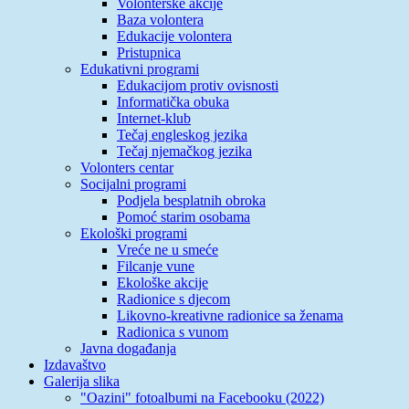
Volonterske akcije
Baza volontera
Edukacije volontera
Pristupnica
Edukativni programi
Edukacijom protiv ovisnosti
Informatička obuka
Internet-klub
Tečaj engleskog jezika
Tečaj njemačkog jezika
Volonters centar
Socijalni programi
Podjela besplatnih obroka
Pomoć starim osobama
Ekološki programi
Vreće ne u smeće
Filcanje vune
Ekološke akcije
Radionice s djecom
Likovno-kreativne radionice sa ženama
Radionica s vunom
Javna događanja
Izdavaštvo
Galerija slika
"Oazini" fotoalbumi na Facebooku (2022)