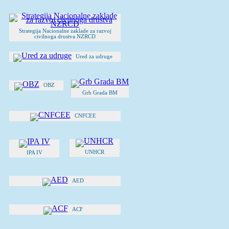
Strategija Nacionalne zaklade za razvoj
civilnoga drustva NZRCD
Ured za udruge
OBZ
Grb Grada BM
CNFCEE
UNHCR
IPA IV
AED
ACF