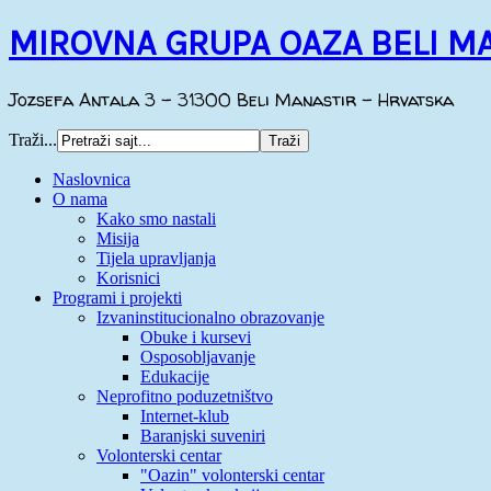
MIROVNA GRUPA OAZA BELI M
Jozsefa Antala 3 - 31300 Beli Manastir - Hrvatska
Traži...
Naslovnica
O nama
Kako smo nastali
Misija
Tijela upravljanja
Korisnici
Programi i projekti
Izvaninstitucionalno obrazovanje
Obuke i kursevi
Osposobljavanje
Edukacije
Neprofitno poduzetništvo
Internet-klub
Baranjski suveniri
Volonterski centar
"Oazin" volonterski centar