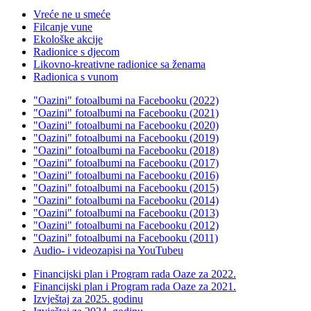
Vreće ne u smeće
Filcanje vune
Ekološke akcije
Radionice s djecom
Likovno-kreativne radionice sa ženama
Radionica s vunom
"Oazini" fotoalbumi na Facebooku (2022)
"Oazini" fotoalbumi na Facebooku (2021)
"Oazini" fotoalbumi na Facebooku (2020)
"Oazini" fotoalbumi na Facebooku (2019)
"Oazini" fotoalbumi na Facebooku (2018)
"Oazini" fotoalbumi na Facebooku (2017)
"Oazini" fotoalbumi na Facebooku (2016)
"Oazini" fotoalbumi na Facebooku (2015)
"Oazini" fotoalbumi na Facebooku (2014)
"Oazini" fotoalbumi na Facebooku (2013)
"Oazini" fotoalbumi na Facebooku (2012)
"Oazini" fotoalbumi na Facebooku (2011)
Audio- i videozapisi na YouTubeu
Financijski plan i Program rada Oaze za 2022.
Financijski plan i Program rada Oaze za 2021.
Izvještaj za 2025. godinu