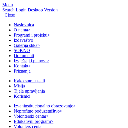
Menu
Search
Login
Desktop Version
Close
Naslovnica
O nama
>
Programi i projekti
>
Izdavaštvo
Galerija slika
>
SOKNO
Dokumenti
Izvještaji i planovi
>
Kontakt
>
Priznanja
Kako smo nastali
Misija
Tijela upravljanja
Korisnici
Izvaninstitucionalno obrazovanje
>
Neprofitno poduzetništvo
>
Volonterski centar
>
Edukativni programi
>
Volonters centar