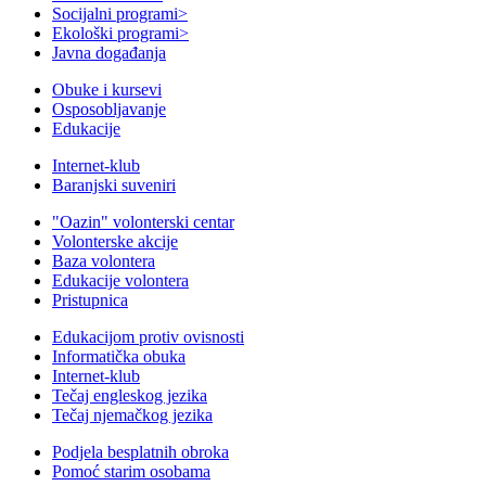
Socijalni programi
>
Ekološki programi
>
Javna događanja
Obuke i kursevi
Osposobljavanje
Edukacije
Internet-klub
Baranjski suveniri
"Oazin" volonterski centar
Volonterske akcije
Baza volontera
Edukacije volontera
Pristupnica
Edukacijom protiv ovisnosti
Informatička obuka
Internet-klub
Tečaj engleskog jezika
Tečaj njemačkog jezika
Podjela besplatnih obroka
Pomoć starim osobama