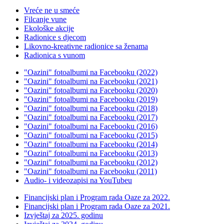
Vreće ne u smeće
Filcanje vune
Ekološke akcije
Radionice s djecom
Likovno-kreativne radionice sa ženama
Radionica s vunom
"Oazini" fotoalbumi na Facebooku (2022)
"Oazini" fotoalbumi na Facebooku (2021)
"Oazini" fotoalbumi na Facebooku (2020)
"Oazini" fotoalbumi na Facebooku (2019)
"Oazini" fotoalbumi na Facebooku (2018)
"Oazini" fotoalbumi na Facebooku (2017)
"Oazini" fotoalbumi na Facebooku (2016)
"Oazini" fotoalbumi na Facebooku (2015)
"Oazini" fotoalbumi na Facebooku (2014)
"Oazini" fotoalbumi na Facebooku (2013)
"Oazini" fotoalbumi na Facebooku (2012)
"Oazini" fotoalbumi na Facebooku (2011)
Audio- i videozapisi na YouTubeu
Financijski plan i Program rada Oaze za 2022.
Financijski plan i Program rada Oaze za 2021.
Izvještaj za 2025. godinu