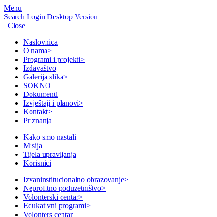
Menu
Search
Login
Desktop Version
Close
Naslovnica
O nama
>
Programi i projekti
>
Izdavaštvo
Galerija slika
>
SOKNO
Dokumenti
Izvještaji i planovi
>
Kontakt
>
Priznanja
Kako smo nastali
Misija
Tijela upravljanja
Korisnici
Izvaninstitucionalno obrazovanje
>
Neprofitno poduzetništvo
>
Volonterski centar
>
Edukativni programi
>
Volonters centar