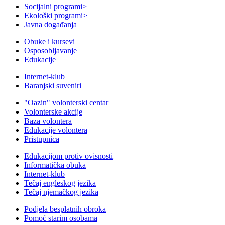
Socijalni programi
>
Ekološki programi
>
Javna događanja
Obuke i kursevi
Osposobljavanje
Edukacije
Internet-klub
Baranjski suveniri
"Oazin" volonterski centar
Volonterske akcije
Baza volontera
Edukacije volontera
Pristupnica
Edukacijom protiv ovisnosti
Informatička obuka
Internet-klub
Tečaj engleskog jezika
Tečaj njemačkog jezika
Podjela besplatnih obroka
Pomoć starim osobama