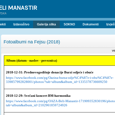
ELI MANASTIR
ATSKA
ekti
Izdavaštvo
Galerija slika
SOKNO
Dokumenti
Izvješ
Fotoalbumi na Fejsu (2018)
ve
Album (datum - naslov - poveznica)
2018-12-31: Prednovogodišnje donacije Burzi odjeće i obuće
https://www.facebook.com/pg/Oazina-burza-odje%C4%87e-i-obu%C4%87e-
339857992828001/photos/?tab=album&album_id=1335378736609250
2018-12-29: Svečani koncert BM-harmonika
https://www.facebook.com/pg/OAZA-Beli-Manastir-171909352830196/photo
tab=album&album_id=2102961859724926