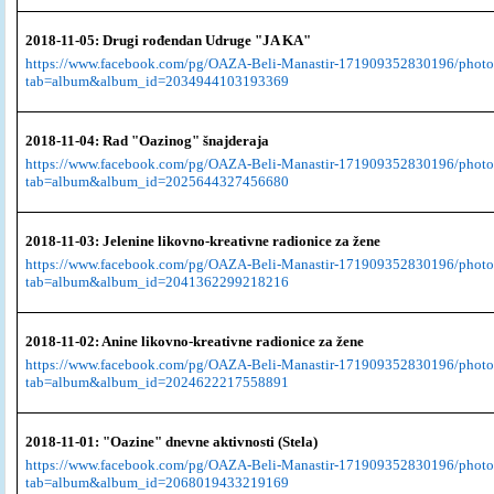
2018-11-05: Drugi rođendan Udruge "JA KA"
https://www.facebook.com/pg/OAZA-Beli-Manastir-171909352830196/photo
tab=album&album_id=2034944103193369
2018-11-04: Rad "Oazinog" šnajderaja
https://www.facebook.com/pg/OAZA-Beli-Manastir-171909352830196/photo
tab=album&album_id=2025644327456680
2018-11-03: Jelenine likovno-kreativne radionice za žene
https://www.facebook.com/pg/OAZA-Beli-Manastir-171909352830196/photo
tab=album&album_id=2041362299218216
2018-11-02: Anine likovno-kreativne radionice za žene
https://www.facebook.com/pg/OAZA-Beli-Manastir-171909352830196/photo
tab=album&album_id=2024622217558891
2018-11-01: "Oazine" dnevne aktivnosti (Stela)
https://www.facebook.com/pg/OAZA-Beli-Manastir-171909352830196/photo
tab=album&album_id=2068019433219169