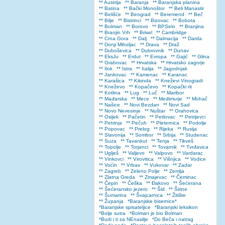
** Austrija
** Baranja
** Baranjska planina
** Batina
** Bački Monoštor
** Beli Manastir
** Belišće
** Beograd
** Beremend
** Beč
** Bilje
** Bistrinci
** Bizovac
** Bobota
** Bolman
** Borovo
** BPSelo
** Branjina
** Branjin Vrh
** Brisel
** Cambridge
** Crna Gora
** Dalj
** Dalmacija
** Darda
** Donji Miholjac
** Drava
** Draž
** Duboševica
** Dubrovnik
** Dunav
** EksJu
** Erdut
** Evropa
** Gajić
** Glina
** Grabovac
** Hrvatska
** Hrvatsko zagorje
** Ilok
** Istra
** Italija
** Jagodnjak
** Jankovac
** Kamenac
** Karanac
** Karašica
** Kikinda
** Kneževi Vinogradi
** Kneževo
** Kopačevo
** Kopački rit
** Kotlina
** Lug
** Luč
** Maribor
** Mađarska
** Mece
** Međimurje
** Mohač
** Našice
** Novi Bezdan
** Novi Sad
** Novo Nevesinje
** Nuštar
** Orahovica
** Osijek
** Pačetin
** Petlovac
** Petrijevci
** Petrinja
** Pečuh
** Pleternica
** Podolje
** Popovac
** Prelog
** Rijeka
** Rusija
** Slavonija
** Sombor
** Srbija
** Studenac
** Suza
** Tavankut
** Tenja
** Tikveš
** Topolje
** Torjanci
** Tovarnik
** Tvrđavica
** Uglješ
** Valjevo
** Valpovo
** Vardarac
** Vinkovci
** Virovitica
** Višnjica
** Vodice
** Voćin
** Vrbas
** Vukovar
** Zadar
** Zagreb
** Zeleno Polje
** Zemlja
** Zlatna Greda
** Zmajevac
** Čeminac
** Čepin
** Češka
** Đakovo
** Šećerana
** Šećeransko jezero
** Šid
** Širine
** Šumarina
** Švajcarnica
** Žitište
** Županja
*Baranjske bisernice*
*Baranjske spisateljice
*Baranjski leksikon
*Bolje sutra
*Bolman je bio Bolman
*Budi i ti za NEnasilje
*Do Beča i natrag