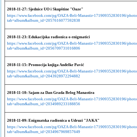
2018-11-27: Sjednice UO i Skupštine "Oaze"
https://www.facebook.com/pg/OAZA-Beli-Manastir-171909352830196/photo
tab=album&album_id=2057616077592838
2018-11-23: Edukacijska radionica o enigmatici
https://www.facebook.com/pg/OAZA-Beli-Manastir-171909352830196/photo
tab=album&album_id=2056709731016806
2018-11-15: Promocija knjiga Anđelke Pavić
https://www.facebook.com/pg/OAZA-Beli-Manastir-171909352830196/photo
tab=album&album_id=2043928972294882
2018-11-10: Sajam za Dan Grada Belog Manastira
https://www.facebook.com/pg/OAZA-Beli-Manastir-171909352830196/photo
tab=album&album_id=2034989233188856
2018-11-09: Enigmatska radionica u Udruzi "JA KA"
https://www.facebook.com/pg/OAZA-Beli-Manastir-171909352830196/photo
tab=album&album_id=2034967969857649