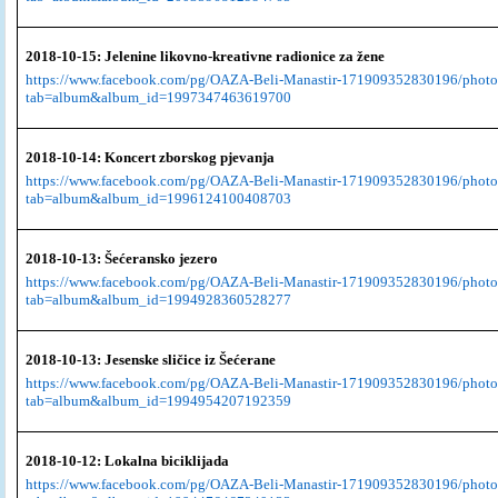
2018-10-15: Jelenine likovno-kreativne radionice za žene
https://www.facebook.com/pg/OAZA-Beli-Manastir-171909352830196/photo
tab=album&album_id=1997347463619700
2018-10-14: Koncert zborskog pjevanja
https://www.facebook.com/pg/OAZA-Beli-Manastir-171909352830196/photo
tab=album&album_id=1996124100408703
2018-10-13: Šećeransko jezero
https://www.facebook.com/pg/OAZA-Beli-Manastir-171909352830196/photo
tab=album&album_id=1994928360528277
2018-10-13: Jesenske sličice iz Šećerane
https://www.facebook.com/pg/OAZA-Beli-Manastir-171909352830196/photo
tab=album&album_id=1994954207192359
2018-10-12: Lokalna biciklijada
https://www.facebook.com/pg/OAZA-Beli-Manastir-171909352830196/photo