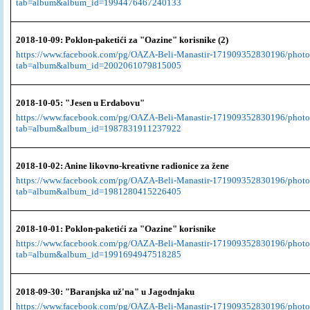
tab=album&album_id=1994476467240133
2018-10-09: Poklon-paketići za "Oazine" korisnike (2)
https://www.facebook.com/pg/OAZA-Beli-Manastir-171909352830196/photo
tab=album&album_id=2002061079815005
2018-10-05: "Jesen u Erdabovu"
https://www.facebook.com/pg/OAZA-Beli-Manastir-171909352830196/photo
tab=album&album_id=1987831911237922
2018-10-02: Anine likovno-kreativne radionice za žene
https://www.facebook.com/pg/OAZA-Beli-Manastir-171909352830196/photo
tab=album&album_id=1981280415226405
2018-10-01: Poklon-paketići za "Oazine" korisnike
https://www.facebook.com/pg/OAZA-Beli-Manastir-171909352830196/photo
tab=album&album_id=1991694947518285
2018-09-30: "Baranjska už'na" u Jagodnjaku
https://www.facebook.com/pg/OAZA-Beli-Manastir-171909352830196/photo