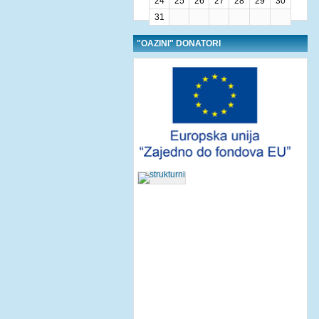
24
25
26
27
28
29
30
31
"OAZINI" DONATORI