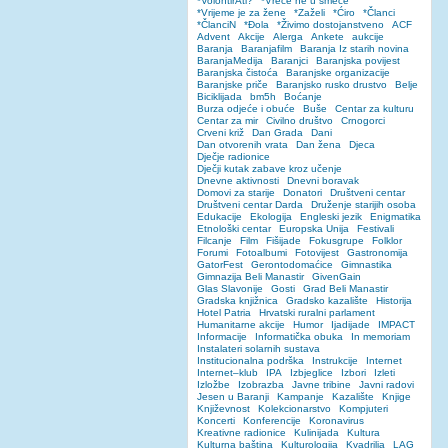
*VolontirAti?
*Vreće ne u smeće
*Vrijeme je za žene
*Zaželi
*Ćiro
*Članci
*ČlanciN
*Đola
*Živimo dostojanstveno
ACF
Advent
Akcije
Alerga
Ankete
aukcije
Baranja
Baranjafilm
Baranja Iz starih novina
BaranjaMedija
Baranjci
Baranjska povijest
Baranjska čistoća
Baranjske organizacije
Baranjske priče
Baranjsko rusko drustvo
Belje
Biciklijada
bm5h
Boćanje
Burza odjeće i obuće
Buše
Centar za kulturu
Centar za mir
Civilno društvo
Crnogorci
Crveni križ
Dan Grada
Dani
Dan otvorenih vrata
Dan žena
Djeca
Dječje radionice
Dječji kutak zabave kroz učenje
Dnevne aktivnosti
Dnevni boravak
Domovi za starije
Donatori
Društveni centar
Društveni centar Darda
Druženje starijih osoba
Edukacije
Ekologija
Engleski jezik
Enigmatika
Etnološki centar
Europska Unija
Festivali
Filcanje
Film
Fišijade
Fokusgrupe
Folklor
Forumi
Fotoalbumi
Fotovijest
Gastronomija
GatorFest
Gerontodomaćice
Gimnastika
Gimnazija Beli Manastir
GivenGain
Glas Slavonije
Gosti
Grad Beli Manastir
Gradska knjižnica
Gradsko kazalište
Historija
Hotel Patria
Hrvatski ruralni parlament
Humanitarne akcije
Humor
Ijadijade
IMPACT
Informacije
Informatička obuka
In memoriam
Instalateri solarnih sustava
Institucionalna podrška
Instrukcije
Internet
Internet–klub
IPA
Izbjeglice
Izbori
Izleti
Izložbe
Izobrazba
Javne tribine
Javni radovi
Jesen u Baranji
Kampanje
Kazalište
Knjige
Književnost
Kolekcionarstvo
Kompjuteri
Koncerti
Konferencije
Koronavirus
Kreativne radionice
Kulinijada
Kultura
Kulturna baština
Kulturologija
Kvadrilja
LAG