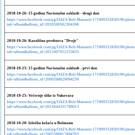
2018-10-26: 15 godina Nacionalne zaklade - drugi dan
https://www.facebook.com/pg/OAZA-Beli-Manastir-171909352830196/photo
tab=album&album_id=2010500502304396
2018-10-26: Kazališna predstava "Dvoje"
https://www.facebook.com/pg/OAZA-Beli-Manastir-171909352830196/photo
tab=album&album_id=2011007912253655
2018-10-25: 15 godina Nacionalne zaklade - prvi dan
https://www.facebook.com/pg/OAZA-Beli-Manastir-171909352830196/photo
tab=album&album_id=2009268629094250
2018-10-25: Večernje slike iz Vukovara
https://www.facebook.com/pg/OAZA-Beli-Manastir-171909352830196/photo
tab=album&album_id=2015644331790013
2018-10-20: Izložba kolača u Bolmanu
https://www.facebook.com/pg/OAZA-Beli-Manastir-171909352830196/photo
tab=album&album_id=2003596812994765