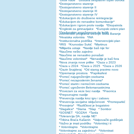
*Dodir nade
*Dostava besplatnih toplih obroka
*Dostojanstveno starenje
*Dostojanstveno starenje II
*Dostojanstveno starenje III
*Dostojanstveno starenje IV
*Edukacijom do društvene reintegracije
*Edukacijom do nenasilne komunikacije*
*Edukacijom i igrom protiv nasilja
*Ekopatrola
*Engleski za gimnazijalce
*Europski zeleni plan
*Građanskim angažmanom do boljih
volonterskih programa srednjih škola Baranje
*Hrvatska volontira
*INA
*Institucionalna podrška
*Intervencijski plan
*IRIS
*Krunoslav Sukić
*Martinus
*Milijarda ustaje
*Nasilje baš nije fer
*Naučimo nešto zajedno
*Naučimo se nenasilno ponašati
*Naučimo volontirati*
*Nenasilje je baš fora
*Nova znanja nove prilike
*Oaza u 2023
*Oaza u 2024
*Oaza u 2025
*Oaza u 2026
*Oazin šnajderaj
*Od starog pravimo novo
*Opremanje prostora
*Paprikafest
*Pomoć najugroženijim osobama
*Pomoć nezaposlenim ženama*
*Pomoć starim i nemoćnim osobama
*Pomoć ugroženim Belomanastircima
*Povezani za veze bez nasilja
*Praonica
*Prepoznajmo nasilje
*Prevencija nasilja kroz igru i zabavu
*Prevencija socijalne isključenosti
*Promoparkić
*Prosvjeta*
*Različitost je bogatstvo
*Slagalica*
*Slama
*Slap
* Sombor
*SOSNET
*SOZAH
*Tarda
*Tolerancija DA, nasilje NE*
*Tribina Braća Kašanin
*Valpovački godišnjak
*Važno je imati podršku
*Volontiraj i ti
* Volontirajmo
*Volontirajmo
*Volontirajmo za zajednicu*
*Volontirati