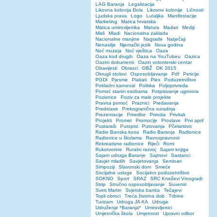
LAG Baranja
Legalizacija
Likovna kolonija Đola
Likovne kolonije
Ličnosti
Ljudska prava
Logo
Lutaljka
Manifestacije
Marketing
Matica hrvatska
Matica umirovljenika
Matura
Mađari
Mediji
Misli
Mladi
Nacionalna zaklada
Nacionalne manjine
Nagrade
Natječaji
Nenasilje
Njemački jezik
Nova godina
Noć muzeja
Noć vještica
Oaza
Oaza kod drugih
Oaza na YouTubeu
Oazica
Oazini dokumenti
Oazin volonterski centar
Obavijesti
Obrasci
OBŽ
OK 2015
Okrugli stolovi
Osposobljavanje
Pdf
Peticije
PGDI
Pjesme
Plakati
Ples
Poduzetništvo
Pokladni karneval
Politika
Poljoprivreda
Pomoć starim osobama
Potpisivanje ugovora
Pozivnice
Poziv za male projekte
Pravna pomoć
Praznici
Predavanja
Predstave
Prekogranična suradnja
Prezentacije
Priredbe
Priroda
Privitak
Projekti
Promet
Promocije
Proslave
Prvi april
Pustaraši
Putopisi
Putovanja
Pčelarstvo
Radio Banska kosa
Radio Baranja
Radionice
Radionice u školama
Ravnopravnost
Rekreativne radionice
Riječi
Romi
Rukotvorine
Ruralni razvoj
Sajam knjiga
Sajam udruga Baranje
Sajmovi
Sastanci
Savjet mladih
Savjetovanja
Seminari
Simpoziji
Slavonski dom
Smeće
Socijalne usluge
Socijalno poduzetništvo
SOKNO
Sport
SRAZ
SRC Kneževi Vinogradi
Strip
Stručno osposobljavanje
Suveniri
Sveti Martin
Svjetska banka
Tečajevi
Topli obroci
Treća životna dob
Tribine
Turizam
Udruga JA KA
Udruge
Udruženje *Baranja*
Umirovljenici
Umjetnička škola
Umjetnost
Upravni odbor