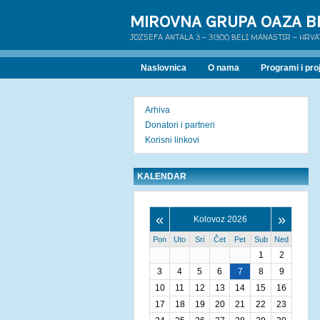
MIROVNA GRUPA OAZA B
JOZSEFA ANTALA 3 - 31300 BELI MANASTIR - HRV
Naslovnica
O nama
Programi i proj
Arhiva
Donatori i partneri
Korisni linkovi
KALENDAR
«
»
Kolovoz 2026
Pon
Uto
Sri
Čet
Pet
Sub
Ned
1
2
3
4
5
6
7
8
9
10
11
12
13
14
15
16
17
18
19
20
21
22
23