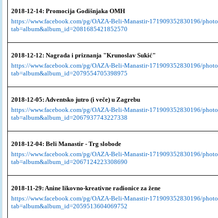
2018-12-14: Promocija Godišnjaka OMH
https://www.facebook.com/pg/OAZA-Beli-Manastir-171909352830196/photo
tab=album&album_id=2081685421852570
2018-12-12: Nagrada i priznanja "Krunoslav Sukić"
https://www.facebook.com/pg/OAZA-Beli-Manastir-171909352830196/photo
tab=album&album_id=2079554705398975
2018-12-05: Adventsko jutro (i veče) u Zagrebu
https://www.facebook.com/pg/OAZA-Beli-Manastir-171909352830196/photo
tab=album&album_id=2067937743227338
2018-12-04: Beli Manastir - Trg slobode
https://www.facebook.com/pg/OAZA-Beli-Manastir-171909352830196/photo
tab=album&album_id=2067124223308690
2018-11-29: Anine likovno-kreativne radionice za žene
https://www.facebook.com/pg/OAZA-Beli-Manastir-171909352830196/photo
tab=album&album_id=2059513604069752