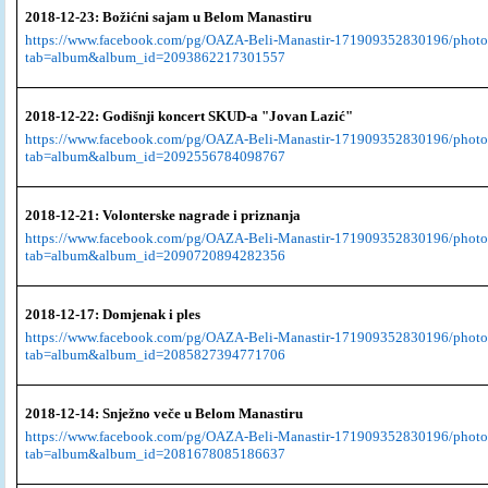
2018-12-23: Božićni sajam u Belom Manastiru
https://www.facebook.com/pg/OAZA-Beli-Manastir-171909352830196/photo
tab=album&album_id=2093862217301557
2018-12-22: Godišnji koncert SKUD-a "Jovan Lazić"
https://www.facebook.com/pg/OAZA-Beli-Manastir-171909352830196/photo
tab=album&album_id=2092556784098767
2018-12-21: Volonterske nagrade i priznanja
https://www.facebook.com/pg/OAZA-Beli-Manastir-171909352830196/photo
tab=album&album_id=2090720894282356
2018-12-17: Domjenak i ples
https://www.facebook.com/pg/OAZA-Beli-Manastir-171909352830196/photo
tab=album&album_id=2085827394771706
2018-12-14: Snježno veče u Belom Manastiru
https://www.facebook.com/pg/OAZA-Beli-Manastir-171909352830196/photo
tab=album&album_id=2081678085186637