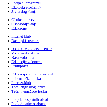
Socijalni programi
>
Ekološki programi
>
Javna događanja
Obuke i kursevi
Osposobljavanje
Edukacije
Internet-klub
Baranjski suveniri
"Oazin" volonterski centar
Volonterske akcije
Baza volontera
Edukacije volontera
Pristupnica
Edukacijom protiv ovisnosti
Informatička obuka
Internet-klub
Tečaj engleskog jezika
Tečaj njemačkog jezika
Podjela besplatnih obroka
Pomoć starim osobama