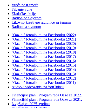
Vreće ne u smeće
Filcanje vune
Ekološke akcije
Radionice s djecom
Likovno-kreativne radionice sa ženama
Radionica s vunom
"Oazini" fotoalbumi na Facebooku (2022)
"Oazini" fotoalbumi na Facebooku (2021)
"Oazini" fotoalbumi na Facebooku (2020)
"Oazini" fotoalbumi na Facebooku (2019)
"Oazini" fotoalbumi na Facebooku (2018)
"Oazini" fotoalbumi na Facebooku (2017)
"Oazini" fotoalbumi na Facebooku (2016)
"Oazini" fotoalbumi na Facebooku (2015)
"Oazini" fotoalbumi na Facebooku (2014)
"Oazini" fotoalbumi na Facebooku (2013)
"Oazini" fotoalbumi na Facebooku (2012)
"Oazini" fotoalbumi na Facebooku (2011)
Audio- i videozapisi na YouTubeu
Financijski plan i Program rada Oaze za 2022.
Financijski plan i Program rada Oaze za 2021.
Izvještaj za 2025. godinu