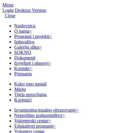
Menu
Login
Desktop Version
Close
Naslovnica
O nama
>
Programi i projekti
>
Izdavaštvo
Galerija slika
>
SOKNO
Dokumenti
Izvještaji i planovi
>
Kontakt
>
Priznanja
Kako smo nastali
Misija
Tijela upravljanja
Korisnici
Izvaninstitucionalno obrazovanje
>
Neprofitno poduzetništvo
>
Volonterski centar
>
Edukativni programi
>
Volonters centar