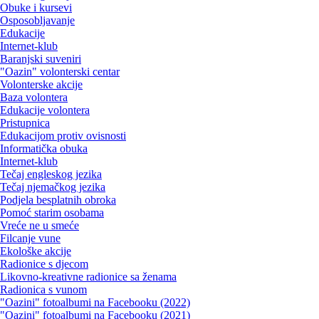
Obuke i kursevi
Osposobljavanje
Edukacije
Internet-klub
Baranjski suveniri
"Oazin" volonterski centar
Volonterske akcije
Baza volontera
Edukacije volontera
Pristupnica
Edukacijom protiv ovisnosti
Informatička obuka
Internet-klub
Tečaj engleskog jezika
Tečaj njemačkog jezika
Podjela besplatnih obroka
Pomoć starim osobama
Vreće ne u smeće
Filcanje vune
Ekološke akcije
Radionice s djecom
Likovno-kreativne radionice sa ženama
Radionica s vunom
"Oazini" fotoalbumi na Facebooku (2022)
"Oazini" fotoalbumi na Facebooku (2021)