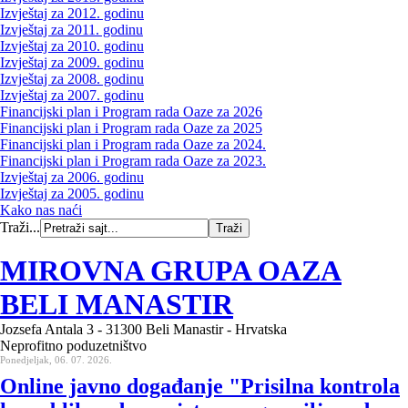
Izvještaj za 2012. godinu
Izvještaj za 2011. godinu
Izvještaj za 2010. godinu
Izvještaj za 2009. godinu
Izvještaj za 2008. godinu
Izvještaj za 2007. godinu
Financijski plan i Program rada Oaze za 2026
Financijski plan i Program rada Oaze za 2025
Financijski plan i Program rada Oaze za 2024.
Financijski plan i Program rada Oaze za 2023.
Izvještaj za 2006. godinu
Izvještaj za 2005. godinu
Kako nas naći
Traži...
MIROVNA GRUPA OAZA
BELI MANASTIR
Jozsefa Antala 3 - 31300 Beli Manastir - Hrvatska
Neprofitno poduzetništvo
Ponedjeljak, 06. 07. 2026.
Online javno događanje "Prisilna kontrola