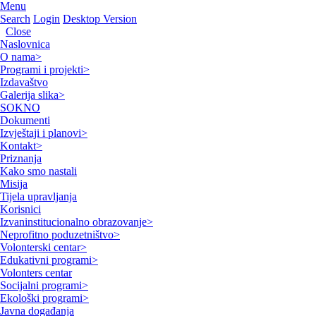
Menu
Search
Login
Desktop Version
Close
Naslovnica
O nama
>
Programi i projekti
>
Izdavaštvo
Galerija slika
>
SOKNO
Dokumenti
Izvještaji i planovi
>
Kontakt
>
Priznanja
Kako smo nastali
Misija
Tijela upravljanja
Korisnici
Izvaninstitucionalno obrazovanje
>
Neprofitno poduzetništvo
>
Volonterski centar
>
Edukativni programi
>
Volonters centar
Socijalni programi
>
Ekološki programi
>
Javna događanja