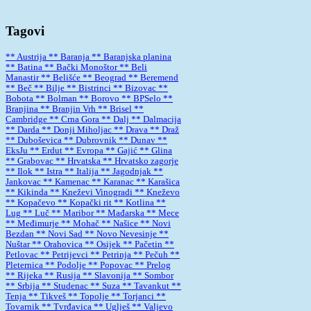
Tagovi
** Austrija
** Baranja
** Baranjska planina
** Batina
** Bački Monoštor
** Beli
Manastir
** Belišće
** Beograd
** Beremend
** Beč
** Bilje
** Bistrinci
** Bizovac
**
Bobota
** Bolman
** Borovo
** BPSelo
**
Branjina
** Branjin Vrh
** Brisel
**
Cambridge
** Crna Gora
** Dalj
** Dalmacija
** Darda
** Donji Miholjac
** Drava
** Draž
** Duboševica
** Dubrovnik
** Dunav
**
EksJu
** Erdut
** Evropa
** Gajić
** Glina
** Grabovac
** Hrvatska
** Hrvatsko zagorje
** Ilok
** Istra
** Italija
** Jagodnjak
**
Jankovac
** Kamenac
** Karanac
** Karašica
** Kikinda
** Kneževi Vinogradi
** Kneževo
** Kopačevo
** Kopački rit
** Kotlina
**
Lug
** Luč
** Maribor
** Mađarska
** Mece
** Međimurje
** Mohač
** Našice
** Novi
Bezdan
** Novi Sad
** Novo Nevesinje
**
Nuštar
** Orahovica
** Osijek
** Pačetin
**
Petlovac
** Petrijevci
** Petrinja
** Pečuh
**
Pleternica
** Podolje
** Popovac
** Prelog
** Rijeka
** Rusija
** Slavonija
** Sombor
** Srbija
** Studenac
** Suza
** Tavankut
**
Tenja
** Tikveš
** Topolje
** Torjanci
**
Tovarnik
** Tvrđavica
** Uglješ
** Valjevo