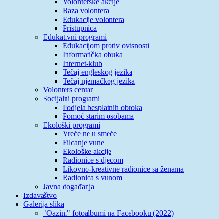
Volonterske akcije
Baza volontera
Edukacije volontera
Pristupnica
Edukativni programi
Edukacijom protiv ovisnosti
Informatička obuka
Internet-klub
Tečaj engleskog jezika
Tečaj njemačkog jezika
Volonters centar
Socijalni programi
Podjela besplatnih obroka
Pomoć starim osobama
Ekološki programi
Vreće ne u smeće
Filcanje vune
Ekološke akcije
Radionice s djecom
Likovno-kreativne radionice sa ženama
Radionica s vunom
Javna događanja
Izdavaštvo
Galerija slika
"Oazini" fotoalbumi na Facebooku (2022)