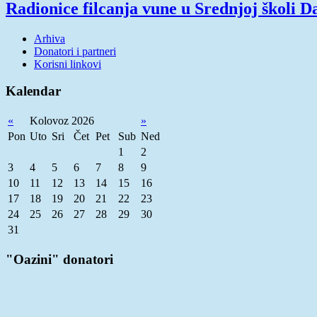
Radionice filcanja vune u Srednjoj školi Da
Arhiva
Donatori i partneri
Korisni linkovi
Kalendar
«
Kolovoz 2026
»
Pon
Uto
Sri
Čet
Pet
Sub
Ned
1
2
3
4
5
6
7
8
9
10
11
12
13
14
15
16
17
18
19
20
21
22
23
24
25
26
27
28
29
30
31
"Oazini" donatori