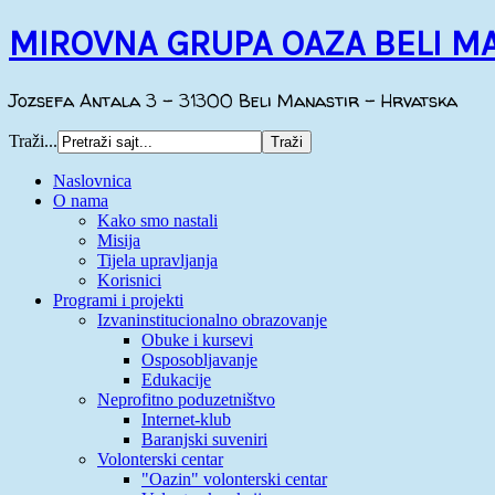
MIROVNA GRUPA OAZA BELI M
Jozsefa Antala 3 - 31300 Beli Manastir - Hrvatska
Traži...
Naslovnica
O nama
Kako smo nastali
Misija
Tijela upravljanja
Korisnici
Programi i projekti
Izvaninstitucionalno obrazovanje
Obuke i kursevi
Osposobljavanje
Edukacije
Neprofitno poduzetništvo
Internet-klub
Baranjski suveniri
Volonterski centar
"Oazin" volonterski centar