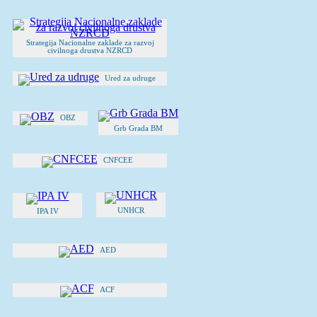
Strategija Nacionalne zaklade za razvoj
civilnoga drustva NZRCD
Ured za udruge
OBZ
Grb Grada BM
CNFCEE
UNHCR
IPA IV
AED
ACF