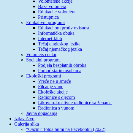
Volonterske akcije
Baza volontera
Edukacije volontera
Pristupnica
Edukativni programi
Edukacijom protiv ovisnosti
Informatička obuka
Internet-klub
Tečaj engleskog jezika
Tečaj njemačkog jezika
Volonters centar
Socijalni programi
Podjela besplatnih obroka
Pomoć starim osobama
Ekološki programi
Vreće ne u smeće
Filcanje vune
Ekološke akcije
Radionice s djecom
Likovno-kreativne radionice sa ženama
Radionica s vunom
Javna događanja
Izdavaštvo
Galerija slika
"Oazini" fotoalbumi na Facebooku (2022)