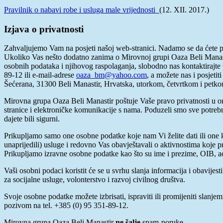
Pravilnik o nabavi robe i usluga male vrijednosti
(12. XII. 2017.)
Izjava o privatnosti
Zahvaljujemo Vam na posjeti našoj web-stranici. Nadamo se da ćete p
Ukoliko Vas nešto dodatno zanima o Mirovnoj grupi Oaza Beli Manastir
osobnih podataka i njihovog raspolaganja, slobodno nas kontaktirajt
89-12 ili e-mail-adrese
oaza_bm@yahoo.com
, a možete nas i posjetit
Šećerana, 31300 Beli Manastir, Hrvatska, utorkom, četvrtkom i petko
Mirovna grupa Oaza Beli Manastir poštuje Vaše pravo privatnosti u on
stranice i elektroničke komunikacije s nama. Poduzeli smo sve potre
dajete bili sigurni.
Prikupljamo samo one osobne podatke koje nam Vi želite dati ili one 
unaprijedili) usluge i redovno Vas obavještavali o aktivnostima koje
Prikupljamo izravne osobne podatke kao što su ime i prezime, OIB, adr
Vaši osobni podaci koristit će se u svrhu slanja informacija i obavijes
za socijalne usluge, volonterstvo i razvoj civilnog društva.
Svoje osobne podatke možete izbrisati, ispraviti ili promijeniti slanje
pozivom na tel. +385 (0) 95 351-89-12.
Mirovna grupa Oaza Beli Manastir
ne šalje
spam-poruke.