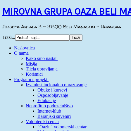
MIROVNA GRUPA OAZA BELI M
Jozsefa Antala 3 - 31300 Beli Manastir - Hrvatska
Traži...
Naslovnica
O nama
Kako smo nastali
Misija
Tijela upravljanja
Korisnici
Programi i projekti
Izvaninstitucionalno obrazovanje
Obuke i kursevi
Osposobljavanje
Edukacije
Neprofitno poduzetništvo
Internet-klub
Baranjski suveniri
Volonterski centar
"Oazin" volonterski centar