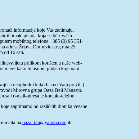
ronaći informacije koje Vas zanimaju.
 ili imate pitanja koja se tiču Vaših
e putem mobilnog telefona +385 (0) 95 351-
i na adresi
Žrtava Domovinskog rata 25,
m od 16 sati.
line-svijetu prilikom korištenja naše web-
bne mjere kako bi osobni podaci koje nam
koji su neophodni kako bismo Vam pružili (i
 provodi Mirovna grupa Oaza Beli Manastir.
esa i e-mail-adresa te kontakt-telefon.
ti koje zaprimamo od različitih dionika vezane
m e-maila na
oaza_bm@yahoo.com
ili