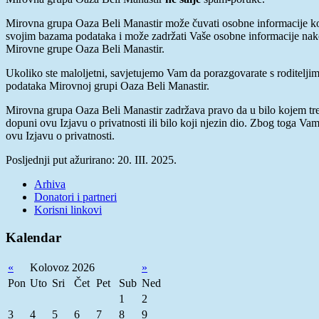
Mirovna grupa Oaza Beli Manastir može čuvati osobne informacije ko
svojim bazama podataka i može zadržati Vaše osobne informacije nakon 
Mirovne grupe Oaza Beli Manastir.
Ukoliko ste maloljetni, savjetujemo Vam da porazgovarate s roditeljima
podataka Mirovnoj grupi Oaza Beli Manastir.
Mirovna grupa Oaza Beli Manastir zadržava pravo da u bilo kojem trenu
dopuni ovu Izjavu o privatnosti ili bilo koji njezin dio. Zbog toga V
ovu Izjavu o privatnosti.
Posljednji put ažurirano: 20. III. 2025.
Arhiva
Donatori i partneri
Korisni linkovi
Kalendar
«
Kolovoz 2026
»
Pon
Uto
Sri
Čet
Pet
Sub
Ned
1
2
3
4
5
6
7
8
9