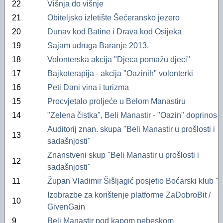
22
Višnja do višnje
21
Obiteljsko izletište Šećeransko jezero
20
Dunav kod Batine i Drava kod Osijeka
19
Sajam udruga Baranje 2013.
18
Volonterska akcija "Djeca pomažu djeci"
17
Bajkoterapija - akcija "Oazinih" volonterki
16
Peti Dani vina i turizma
15
Procvjetalo proljeće u Belom Manastiru
14
"Zelena čistka", Beli Manastir - "Oazin" doprinos
Auditorij znan. skupa "Beli Manastir u prošlosti i
13
sadašnjosti"
Znanstveni skup "Beli Manastir u prošlosti i
12
sadašnjosti"
11
Župan Vladimir Šišljagić posjetio Boćarski klub "V
Izobrazbe za korištenje platforme ZaDobroBit /
10
GivenGain
9
Beli Manastir pod kapom nebeskom