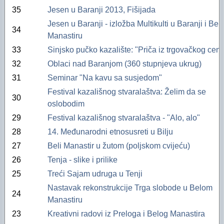
35
Jesen u Baranji 2013, Fišijada
Jesen u Baranji - izložba Multikulti u Baranji i Be
34
Manastiru
33
Sinjsko pučko kazalište: "Priča iz trgovačkog cent
32
Oblaci nad Baranjom (360 stupnjeva ukrug)
31
Seminar "Na kavu sa susjedom"
Festival kazališnog stvaralaštva: Želim da se
30
oslobodim
29
Festival kazališnog stvaralaštva - "Alo, alo"
28
14. Međunarodni etnosusreti u Bilju
27
Beli Manastir u žutom (poljskom cvijeću)
26
Tenja - slike i prilike
25
Treći Sajam udruga u Tenji
Nastavak rekonstrukcije Trga slobode u Belom
24
Manastiru
23
Kreativni radovi iz Preloga i Belog Manastira