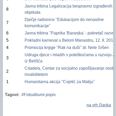
Javna tribina Legalizacija bespravno izgrađenih
8
objekata
Dječje radionice "Edukacijom do nenasilne
7
komunikacije"
6
Javna tribina "Paprika 'Baranjka' - pokretač razvoj
5
Pokladni karneval u Belom Manastiru, 12. II. 2013
4
Promocija knjige "Rak na duši" dr. Nele Sršen
Udruga djece i mladih s poteškoćama u razvoju 
3
iz Belišća
Citadela, Centar za socijalno zapošljavanje osob
2
invaliditetom
1
Humanitarna akcija "Cvjetić za Matiju"
Tagovi:
Fotoalbumi popis
na vrh članka