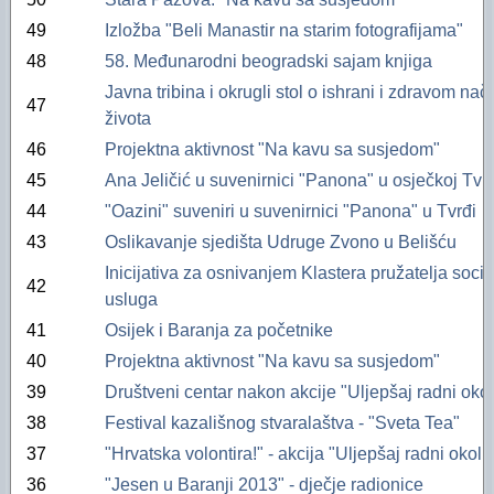
Financijski plan i Program rada Oaze za 2025
49
Izložba "Beli Manastir na starim fotografijama"
Financijski plan i Program rada Oaze za 2024.
48
58. Međunarodni beogradski sajam knjiga
Financijski plan i Program rada Oaze za 2023.
Javna tribina i okrugli stol o ishrani i zdravom nač
47
života
Izvještaj za 2006. godinu
46
Projektna aktivnost "Na kavu sa susjedom"
Izvještaj za 2005. godinu
45
Ana Jeličić u suvenirnici "Panona" u osječkoj Tvrđ
44
"Oazini" suveniri u suvenirnici "Panona" u Tvrđi
43
Oslikavanje sjedišta Udruge Zvono u Belišću
Inicijativa za osnivanjem Klastera pružatelja socij
42
usluga
41
Osijek i Baranja za početnike
40
Projektna aktivnost "Na kavu sa susjedom"
39
Društveni centar nakon akcije "Uljepšaj radni okol
38
Festival kazališnog stvaralaštva - "Sveta Tea"
37
"Hrvatska volontira!" - akcija "Uljepšaj radni okoli
36
"Jesen u Baranji 2013" - dječje radionice