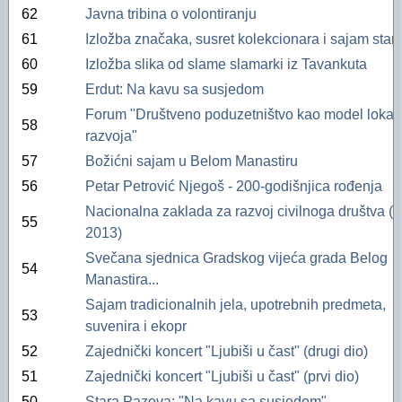
"Oazini" fotoalbumi na Facebooku (2012)
Izvještaj za 2016. godinu
62
Javna tribina o volontiranju
61
Izložba značaka, susret kolekcionara i sajam star
"Oazini" fotoalbumi na Facebooku (2011)
Izvještaj za 2015. godinu
60
Izložba slika od slame slamarki iz Tavankuta
Audio- i videozapisi na YouTubeu
Izvještaj za 2014. godinu
59
Erdut: Na kavu sa susjedom
Forum "Društveno poduzetništvo kao model lokal
Izvještaj za 2013. godinu
58
razvoja"
Izvještaj za 2012. godinu
57
Božićni sajam u Belom Manastiru
56
Petar Petrović Njegoš - 200-godišnjica rođenja
Izvještaj za 2011. godinu
Nacionalna zaklada za razvoj civilnoga društva (
55
Izvještaj za 2010. godinu
2013)
Svečana sjednica Gradskog vijeća grada Belog
Izvještaj za 2009. godinu
54
Manastira...
Izvještaj za 2008. godinu
Sajam tradicionalnih jela, upotrebnih predmeta,
53
suvenira i ekopr
Izvještaj za 2007. godinu
52
Zajednički koncert "Ljubiši u čast" (drugi dio)
Financijski plan i Program rada Oaze za 2026
51
Zajednički koncert "Ljubiši u čast" (prvi dio)
50
Stara Pazova: "Na kavu sa susjedom"