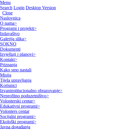
Menu
Search
Login
Desktop Version
Close
Naslovnica
O nama
>
Programi i projekti
>
Izdavaštvo
Galerija slika
>
SOKNO
Dokumenti
Izvještaji i planovi
>
Kontakt
>
Priznanja
Kako smo nastali
Misija
Tijela upravljanja
Korisnici
Izvaninstitucionalno obrazovanje
>
Neprofitno poduzetništvo
>
Volonterski centar
>
Edukativni programi
>
Volonters centar
Socijalni programi
>
Ekološki programi
>
Javna događanja