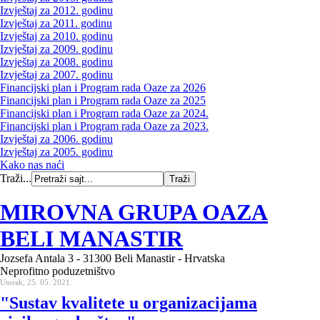
Izvještaj za 2012. godinu
Izvještaj za 2011. godinu
Izvještaj za 2010. godinu
Izvještaj za 2009. godinu
Izvještaj za 2008. godinu
Izvještaj za 2007. godinu
Financijski plan i Program rada Oaze za 2026
Financijski plan i Program rada Oaze za 2025
Financijski plan i Program rada Oaze za 2024.
Financijski plan i Program rada Oaze za 2023.
Izvještaj za 2006. godinu
Izvještaj za 2005. godinu
Kako nas naći
Traži...
MIROVNA GRUPA OAZA
BELI MANASTIR
Jozsefa Antala 3 - 31300 Beli Manastir - Hrvatska
Neprofitno poduzetništvo
Utorak, 25. 05. 2021.
"Sustav kvalitete u organizacijama