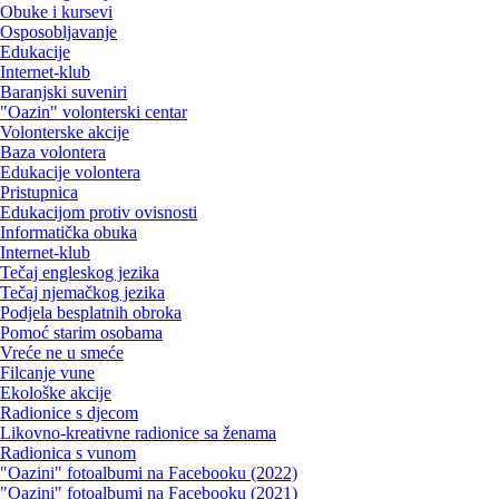
Obuke i kursevi
Osposobljavanje
Edukacije
Internet-klub
Baranjski suveniri
"Oazin" volonterski centar
Volonterske akcije
Baza volontera
Edukacije volontera
Pristupnica
Edukacijom protiv ovisnosti
Informatička obuka
Internet-klub
Tečaj engleskog jezika
Tečaj njemačkog jezika
Podjela besplatnih obroka
Pomoć starim osobama
Vreće ne u smeće
Filcanje vune
Ekološke akcije
Radionice s djecom
Likovno-kreativne radionice sa ženama
Radionica s vunom
"Oazini" fotoalbumi na Facebooku (2022)
"Oazini" fotoalbumi na Facebooku (2021)