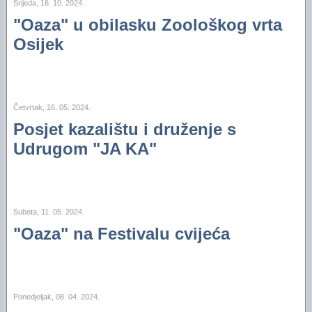
Financijski plan i Program rada Oaze za 2025
Srijeda, 16. 10. 2024.
"Oaza" u obilasku Zoološkog vrta
Financijski plan i Program rada Oaze za 2024.
Osijek
Financijski plan i Program rada Oaze za 2023.
Izvještaj za 2006. godinu
Četvrtak, 16. 05. 2024.
Izvještaj za 2005. godinu
Posjet kazalištu i druženje s
Udrugom "JA KA"
Subota, 11. 05. 2024.
"Oaza" na Festivalu cvijeća
Ponedjeljak, 08. 04. 2024.