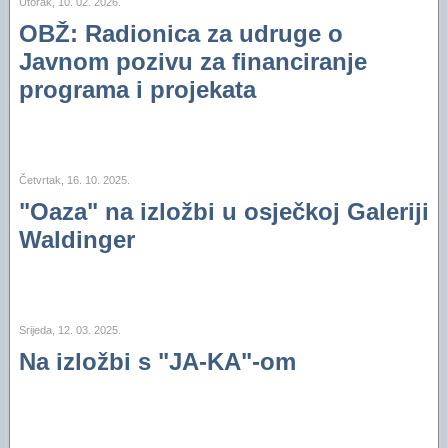
Utorak, 10. 02. 2026.
"Oazini" fotoalbumi na Facebooku (2012)
Izvještaj za 2016. godinu
OBŽ: Radionica za udruge o
"Oazini" fotoalbumi na Facebooku (2011)
Izvještaj za 2015. godinu
Javnom pozivu za financiranje
programa i projekata
Audio- i videozapisi na YouTubeu
Izvještaj za 2014. godinu
Izvještaj za 2013. godinu
Izvještaj za 2012. godinu
Četvrtak, 16. 10. 2025.
"Oaza" na izložbi u osječkoj Galeriji
Izvještaj za 2011. godinu
Waldinger
Izvještaj za 2010. godinu
Izvještaj za 2009. godinu
Izvještaj za 2008. godinu
Srijeda, 12. 03. 2025.
Na izložbi s "JA-KA"-om
Izvještaj za 2007. godinu
Financijski plan i Program rada Oaze za 2026