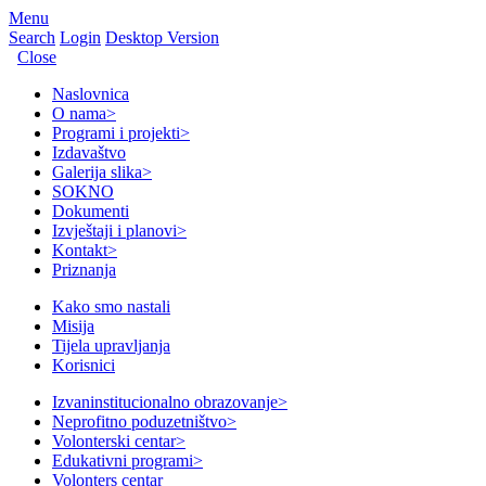
Menu
Search
Login
Desktop Version
Close
Naslovnica
O nama
>
Programi i projekti
>
Izdavaštvo
Galerija slika
>
SOKNO
Dokumenti
Izvještaji i planovi
>
Kontakt
>
Priznanja
Kako smo nastali
Misija
Tijela upravljanja
Korisnici
Izvaninstitucionalno obrazovanje
>
Neprofitno poduzetništvo
>
Volonterski centar
>
Edukativni programi
>
Volonters centar