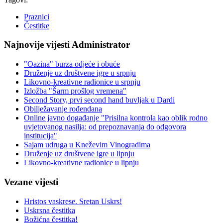
Praznici
Čestitke
Najnovije vijesti Administrator
"Oazina" burza odjeće i obuće
Druženje uz društvene igre u srpnju
Likovno-kreativne radionice u srpnju
Izložba "Šarm prošlog vremena"
Second Story, prvi second hand buvljak u Dardi
Obilježavanje rođendana
Online javno događanje "Prisilna kontrola kao oblik rodno
uvjetovanog nasilja: od prepoznavanja do odgovora
institucija"
Sajam udruga u Kneževim Vinogradima
Druženje uz društvene igre u lipnju
Likovno-kreativne radionice u lipnju
Vezane vijesti
Hristos vaskrese. Sretan Uskrs!
Uskrsna čestitka
Božićna čestitka!