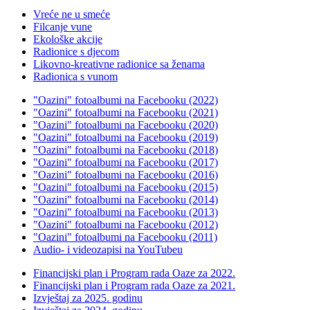
Vreće ne u smeće
Filcanje vune
Ekološke akcije
Radionice s djecom
Likovno-kreativne radionice sa ženama
Radionica s vunom
"Oazini" fotoalbumi na Facebooku (2022)
"Oazini" fotoalbumi na Facebooku (2021)
"Oazini" fotoalbumi na Facebooku (2020)
"Oazini" fotoalbumi na Facebooku (2019)
"Oazini" fotoalbumi na Facebooku (2018)
"Oazini" fotoalbumi na Facebooku (2017)
"Oazini" fotoalbumi na Facebooku (2016)
"Oazini" fotoalbumi na Facebooku (2015)
"Oazini" fotoalbumi na Facebooku (2014)
"Oazini" fotoalbumi na Facebooku (2013)
"Oazini" fotoalbumi na Facebooku (2012)
"Oazini" fotoalbumi na Facebooku (2011)
Audio- i videozapisi na YouTubeu
Financijski plan i Program rada Oaze za 2022.
Financijski plan i Program rada Oaze za 2021.
Izvještaj za 2025. godinu