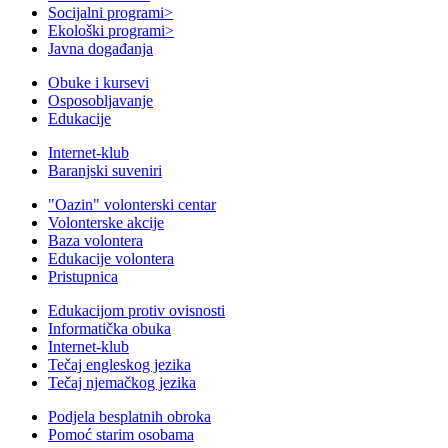
Socijalni programi
>
Ekološki programi
>
Javna događanja
Obuke i kursevi
Osposobljavanje
Edukacije
Internet-klub
Baranjski suveniri
"Oazin" volonterski centar
Volonterske akcije
Baza volontera
Edukacije volontera
Pristupnica
Edukacijom protiv ovisnosti
Informatička obuka
Internet-klub
Tečaj engleskog jezika
Tečaj njemačkog jezika
Podjela besplatnih obroka
Pomoć starim osobama