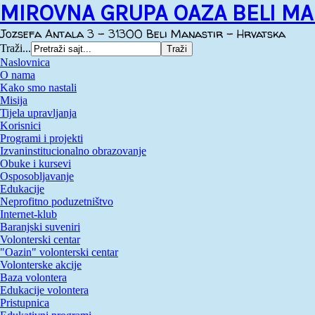
MIROVNA GRUPA OAZA BELI MA
Jozsefa Antala 3 - 31300 Beli Manastir - Hrvatska
Traži...
Naslovnica
O nama
Kako smo nastali
Misija
Tijela upravljanja
Korisnici
Programi i projekti
Izvaninstitucionalno obrazovanje
Obuke i kursevi
Osposobljavanje
Edukacije
Neprofitno poduzetništvo
Internet-klub
Baranjski suveniri
Volonterski centar
"Oazin" volonterski centar
Volonterske akcije
Baza volontera
Edukacije volontera
Pristupnica