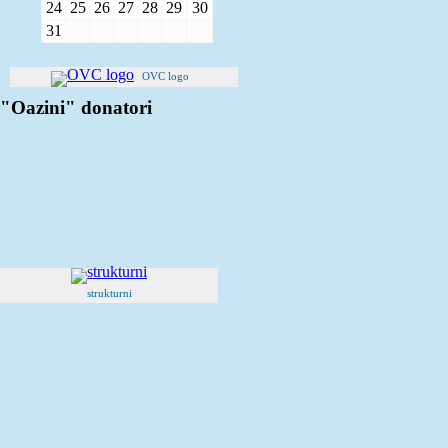
24
25
26
27
28
29
30
31
OVC logo
"Oazini" donatori
strukturni