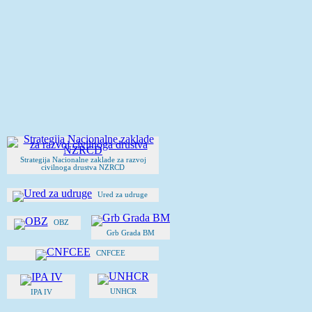
Strategija Nacionalne zaklade za razvoj
civilnoga drustva NZRCD
Ured za udruge
OBZ
Grb Grada BM
CNFCEE
UNHCR
IPA IV