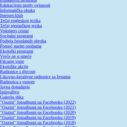
Edukativni programi
Edukacijom protiv ovisnosti
Informatička obuka
Internet-klub
Tečaj engleskog jezika
Tečaj njemačkog jezika
Volonters centar
Socijalni programi
Podjela besplatnih obroka
Pomoć starim osobama
Ekološki programi
Vreće ne u smeće
Filcanje vune
Ekološke akcije
Radionice s djecom
Likovno-kreativne radionice sa ženama
Radionica s vunom
Javna događanja
Izdavaštvo
Galerija slika
"Oazini" fotoalbumi na Facebooku (2022)
"Oazini" fotoalbumi na Facebooku (2021)
"Oazini" fotoalbumi na Facebooku (2020)
"Oazini" fotoalbumi na Facebooku (2019)
"Oazini" fotoalbumi na Facebooku (2018)