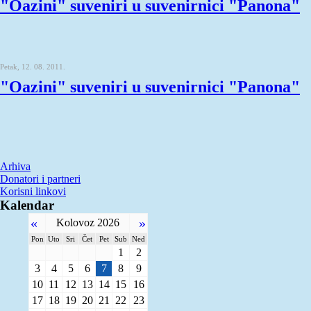
"Oazini" suveniri u suvenirnici "Panona"
Petak, 12. 08. 2011.
"Oazini" suveniri u suvenirnici "Panona"
Arhiva
Donatori i partneri
Korisni linkovi
Kalendar
«
»
Kolovoz 2026
Pon
Uto
Sri
Čet
Pet
Sub
Ned
1
2
3
4
5
6
7
8
9
10
11
12
13
14
15
16
17
18
19
20
21
22
23