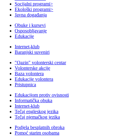
Socijalni programi
>
Ekološki programi
>
Javna događanja
Obuke i kursevi
Osposobljavanje
Edukacije
Internet-klub
Baranjski suveniri
"Oazin" volonterski centar
Volonterske akcije
Baza volontera
Edukacije volontera
Pristupnica
Edukacijom protiv ovisnosti
Informatička obuka
Internet-klub
Tečaj engleskog jezika
Tečaj njemačkog jezika
Podjela besplatnih obroka
Pomoć starim osobama