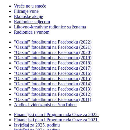
Vreće ne u smeće
Filcanje vune
Ekološke akcije
Radionice s djecom
Likovno-kreativne radionice sa ženama
Radionica s vunom
"Oazini" fotoalbumi na Facebooku (2022)
"Oazini" fotoalbumi na Facebooku (2021)
"Oazini" fotoalbumi na Facebooku (2020)
"Oazini" fotoalbumi na Facebooku (2019)
"Oazini" fotoalbumi na Facebooku (2018)
"Oazini" fotoalbumi na Facebooku (2017)
"Oazini" fotoalbumi na Facebooku (2016)
"Oazini" fotoalbumi na Facebooku (2015)
"Oazini" fotoalbumi na Facebooku (2014)
"Oazini" fotoalbumi na Facebooku (2013)
"Oazini" fotoalbumi na Facebooku (2012)
"Oazini" fotoalbumi na Facebooku (2011)
Audio- i videozapisi na YouTubeu
Financijski plan i Program rada Oaze za 2022.
Financijski plan i Program rada Oaze za 2021.
Izvještaj za 2025. godinu