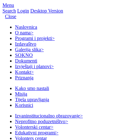
Menu
Search
Login
Desktop Version
Close
Naslovnica
O nama
>
Programi i projekti
>
Izdavaštvo
Galerija slika
>
SOKNO
Dokumenti
Izvještaji i planovi
>
Kontakt
>
Priznanja
Kako smo nastali
Misija
Tijela upravljanja
Korisnici
Izvaninstitucionalno obrazovanje
>
Neprofitno poduzetništvo
>
Volonterski centar
>
Edukativni programi
>
Volonters centar