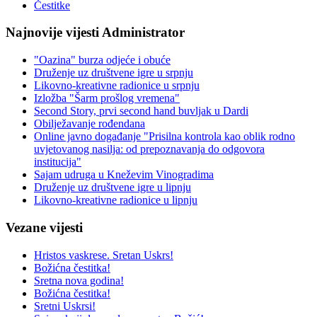
Čestitke
Najnovije vijesti Administrator
"Oazina" burza odjeće i obuće
Druženje uz društvene igre u srpnju
Likovno-kreativne radionice u srpnju
Izložba "Šarm prošlog vremena"
Second Story, prvi second hand buvljak u Dardi
Obilježavanje rođendana
Online javno događanje "Prisilna kontrola kao oblik rodno
uvjetovanog nasilja: od prepoznavanja do odgovora
institucija"
Sajam udruga u Kneževim Vinogradima
Druženje uz društvene igre u lipnju
Likovno-kreativne radionice u lipnju
Vezane vijesti
Hristos vaskrese. Sretan Uskrs!
Božićna čestitka!
Sretna nova godina!
Božićna čestitka!
Sretni Uskrsi!