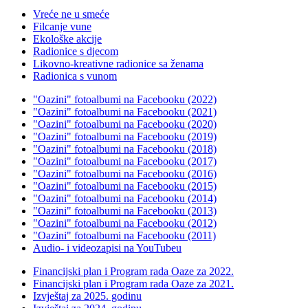
Vreće ne u smeće
Filcanje vune
Ekološke akcije
Radionice s djecom
Likovno-kreativne radionice sa ženama
Radionica s vunom
"Oazini" fotoalbumi na Facebooku (2022)
"Oazini" fotoalbumi na Facebooku (2021)
"Oazini" fotoalbumi na Facebooku (2020)
"Oazini" fotoalbumi na Facebooku (2019)
"Oazini" fotoalbumi na Facebooku (2018)
"Oazini" fotoalbumi na Facebooku (2017)
"Oazini" fotoalbumi na Facebooku (2016)
"Oazini" fotoalbumi na Facebooku (2015)
"Oazini" fotoalbumi na Facebooku (2014)
"Oazini" fotoalbumi na Facebooku (2013)
"Oazini" fotoalbumi na Facebooku (2012)
"Oazini" fotoalbumi na Facebooku (2011)
Audio- i videozapisi na YouTubeu
Financijski plan i Program rada Oaze za 2022.
Financijski plan i Program rada Oaze za 2021.
Izvještaj za 2025. godinu