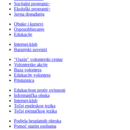
Socijalni programi
>
Ekološki programi
>
Javna događanja
Obuke i kursevi
Osposobljavanje
Edukacije
Internet-klub
Baranjski suveniri
"Oazin" volonterski centar
Volonterske akcije
Baza volontera
Edukacije volontera
Pristupnica
Edukacijom protiv ovisnosti
Informatička obuka
Internet-klub
Tečaj engleskog jezika
Tečaj njemačkog jezika
Podjela besplatnih obroka
Pomoć starim osobama