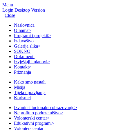
Menu
Login
Desktop Version
Close
Naslovnica
O nama
>
Programi i projekti
>
Izdavaštvo
Galerija slika
>
SOKNO
Dokumenti
Izvještaji i planovi
>
Kontakt
>
Priznanja
Kako smo nastali
Misija
Tijela upravljanja
Korisnici
Izvaninstitucionalno obrazovanje
>
Neprofitno poduzetništvo
>
Volonterski centar
>
Edukativni programi
>
Volonters centar