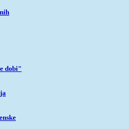
enih
e dobi"
ja
ženske