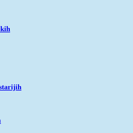
okih
starijih
m