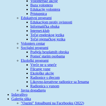
Volonterske akcije
Baza volontera
Edukacije volontera
Pristupnica
Edukativni programi
Edukacijom protiv ovisnosti
Informatička obuka
Internet-klub
Tečaj engleskog jezika
Tečaj njemačkog jezika
Volonters centar
Socijalni programi
Podjela besplatnih obroka
Pomoć starim osobama
Ekološki programi
Vreće ne u smeće
Filcanje vune
Ekološke akcije
Radionice s djecom
Likovno-kreativne radionice sa ženama
Radionica s vunom
Javna događanja
Izdavaštvo
Galerija slika
"Oazini" fotoalbumi na Facebooku (2022)