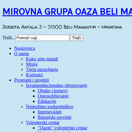
MIROVNA GRUPA OAZA BELI M
Jozsefa Antala 3 - 31300 Beli Manastir - Hrvatska
Traži...
Naslovnica
O nama
Kako smo nastali
Misija
Tijela upravljanja
Korisnici
Programi i projekti
Izvaninstitucionalno obrazovanje
Obuke i kursevi
Osposobljavanje
Edukacije
Neprofitno poduzetništvo
Internet-klub
Baranjski suveniri
Volonterski centar
"Oazin" volonterski centar