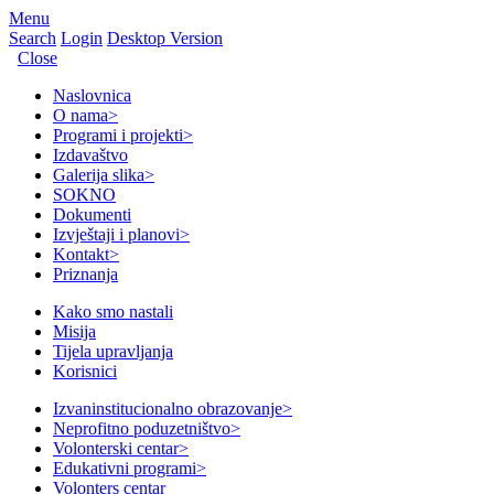
Menu
Search
Login
Desktop Version
Close
Naslovnica
O nama
>
Programi i projekti
>
Izdavaštvo
Galerija slika
>
SOKNO
Dokumenti
Izvještaji i planovi
>
Kontakt
>
Priznanja
Kako smo nastali
Misija
Tijela upravljanja
Korisnici
Izvaninstitucionalno obrazovanje
>
Neprofitno poduzetništvo
>
Volonterski centar
>
Edukativni programi
>
Volonters centar