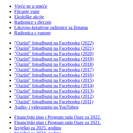
Vreće ne u smeće
Filcanje vune
Ekološke akcije
Radionice s djecom
Likovno-kreativne radionice sa ženama
Radionica s vunom
"Oazini" fotoalbumi na Facebooku (2022)
"Oazini" fotoalbumi na Facebooku (2021)
"Oazini" fotoalbumi na Facebooku (2020)
"Oazini" fotoalbumi na Facebooku (2019)
"Oazini" fotoalbumi na Facebooku (2018)
"Oazini" fotoalbumi na Facebooku (2017)
"Oazini" fotoalbumi na Facebooku (2016)
"Oazini" fotoalbumi na Facebooku (2015)
"Oazini" fotoalbumi na Facebooku (2014)
"Oazini" fotoalbumi na Facebooku (2013)
"Oazini" fotoalbumi na Facebooku (2012)
"Oazini" fotoalbumi na Facebooku (2011)
Audio- i videozapisi na YouTubeu
Financijski plan i Program rada Oaze za 2022.
Financijski plan i Program rada Oaze za 2021.
Izvještaj za 2025. godinu