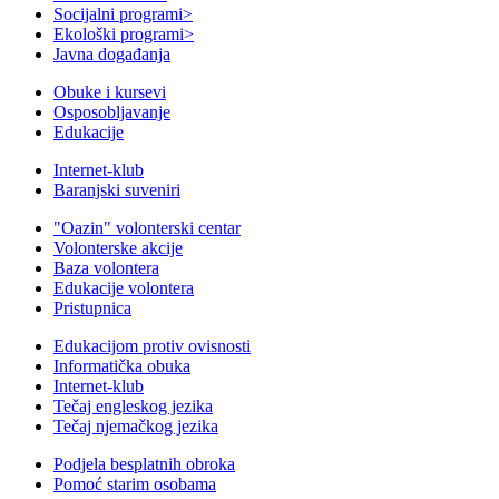
Socijalni programi
>
Ekološki programi
>
Javna događanja
Obuke i kursevi
Osposobljavanje
Edukacije
Internet-klub
Baranjski suveniri
"Oazin" volonterski centar
Volonterske akcije
Baza volontera
Edukacije volontera
Pristupnica
Edukacijom protiv ovisnosti
Informatička obuka
Internet-klub
Tečaj engleskog jezika
Tečaj njemačkog jezika
Podjela besplatnih obroka
Pomoć starim osobama