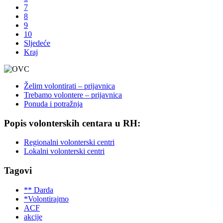
7
8
9
10
Sljedeće
Kraj
Želim volontirati – prijavnica
Trebamo volontere – prijavnica
Ponuda i potražnja
Popis volonterskih centara u RH:
Regionalni volonterski centri
Lokalni volonterski centri
Tagovi
** Darda
*Volontirajmo
ACF
akcije