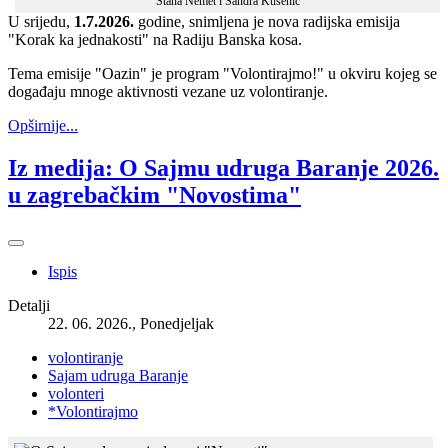
Stana Nemet i Sandra Kušenić
U srijedu,
1.7.2026.
godine, snimljena je nova radijska emisija
"Korak ka jednakosti" na Radiju Banska kosa.
Tema emisije "Oazin" je program "Volontirajmo!" u okviru kojeg se
događaju mnoge aktivnosti vezane uz volontiranje.
Opširnije...
Iz medija: O Sajmu udruga Baranje 2026.
u zagrebačkim "Novostima"
Ispis
Detalji
22. 06. 2026., Ponedjeljak
volontiranje
Sajam udruga Baranje
volonteri
*Volontirajmo