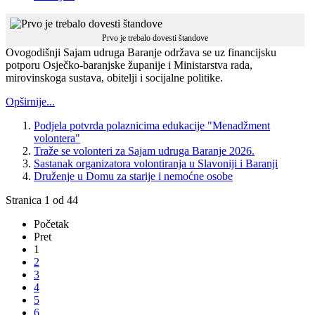
Prvo je trebalo dovesti štandove
Ovogodišnji Sajam udruga Baranje održava se uz financijsku
potporu Osječko-baranjske županije i Ministarstva rada,
mirovinskoga sustava, obitelji i socijalne politike.
Opširnije...
Podjela potvrda polaznicima edukacije "Menadžment
volontera"
Traže se volonteri za Sajam udruga Baranje 2026.
Sastanak organizatora volontiranja u Slavoniji i Baranji
Druženje u Domu za starije i nemoćne osobe
Stranica 1 od 44
Početak
Pret
1
2
3
4
5
6