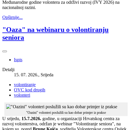
Međunarodne godine volontera za održivi razvoj (IVY 2026) na
nacionalnoj razini.
Opširnije...
"Oaza" na webinaru o volontiranju
seniora
Ispis
Detalji
15. 07. 2026., Srijeda
volontiranje
OVC kod drugih
volonteri
"Oazini" volonteri poslužili su kao dobar primjer iz prakse
U srijedu,
15.7.2026.
godine, u organizaciji Hrvatskog centra za
razvoj volonterstva, održan je webinar "Volontiranje seniora", na
kojem su, pored
Brune Koića
, voditelja Volonterskog centra Osijek,