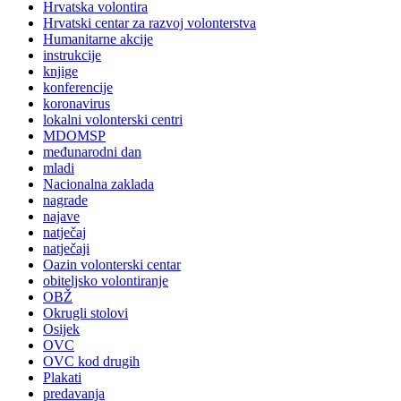
Hrvatska volontira
Hrvatski centar za razvoj volonterstva
Humanitarne akcije
instrukcije
knjige
konferencije
koronavirus
lokalni volonterski centri
MDOMSP
međunarodni dan
mladi
Nacionalna zaklada
nagrade
najave
natječaj
natječaji
Oazin volonterski centar
obiteljsko volontiranje
OBŽ
Okrugli stolovi
Osijek
OVC
OVC kod drugih
Plakati
predavanja