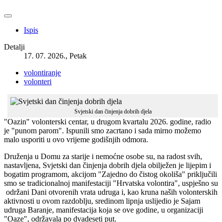
Ispis
Detalji
17. 07. 2026., Petak
volontiranje
volonteri
Svjetski dan činjenja dobrih djela
"Oazin" volonterski centar, u drugom kvartalu 2026. godine, radio
je "punom parom". Ispunili smo zacrtano i sada mirno možemo
malo usporiti u ovo vrijeme godišnjih odmora.
Druženja u Domu za starije i nemoćne osobe su, na radost svih,
nastavljena, Svjetski dan činjenja dobrih djela obilježen je lijepim i
bogatim programom, akcijom "Zajedno do čistog okoliša" priključili
smo se tradicionalnoj manifestaciji "Hrvatska volontira", uspješno su
održani Dani otvorenih vrata udruga i, kao kruna naših volonterskih
aktivnosti u ovom razdoblju, sredinom lipnja uslijedio je Sajam
udruga Baranje, manifestacija koja se ove godine, u organizaciji
"Oaze", održavala po dvadeseti put.