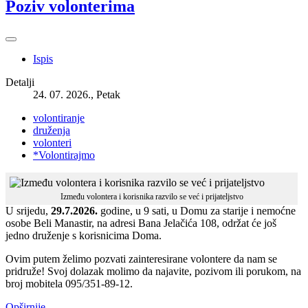
Poziv volonterima
Ispis
Detalji
24. 07. 2026., Petak
volontiranje
druženja
volonteri
*Volontirajmo
Između volontera i korisnika razvilo se već i prijateljstvo
U srijedu,
29.7.2026.
godine, u 9 sati, u Domu za starije i nemoćne
osobe Beli Manastir, na adresi Bana Jelačića 108, održat će još
jedno druženje s korisnicima Doma.
Ovim putem želimo pozvati zainteresirane volontere da nam se
pridruže! Svoj dolazak molimo da najavite, pozivom ili porukom, na
broj mobitela 095/351-89-12.
Opširnije...