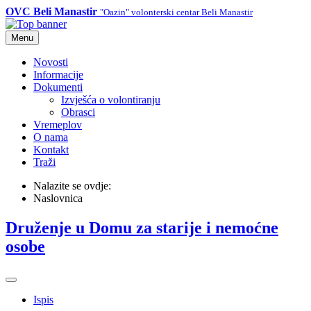
OVC Beli Manastir
"Oazin" volonterski centar Beli Manastir
Menu
Novosti
Informacije
Dokumenti
Izvješća o volontiranju
Obrasci
Vremeplov
O nama
Kontakt
Traži
Nalazite se ovdje:
Naslovnica
Druženje u Domu za starije i nemoćne
osobe
Ispis