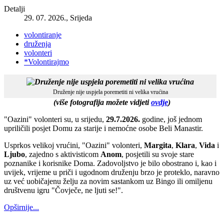
Detalji
29. 07. 2026., Srijeda
volontiranje
druženja
volonteri
*Volontirajmo
Druženje nije uspjela poremetiti ni velika vrućina
(više fotografija možete vidjeti
ovdje
)
"Oazini" volonteri su, u srijedu,
29.7.2026.
godine, još jednom
upriličili posjet Domu za starije i nemoćne osobe Beli Manastir.
Usprkos velikoj vrućini, "Oazini" volonteri,
Margita
,
Klara
,
Vida
i
Ljubo
, zajedno s aktivisticom
Anom
, posjetili su svoje stare
poznanike i korisnike Doma. Zadovoljstvo je bilo obostrano i, kao i
uvijek, vrijeme u priči i ugodnom druženju brzo je proteklo, naravno
uz već uobičajenu želju za novim sastankom uz Bingo ili omiljenu
društvenu igru "Čovječe, ne ljuti se!".
Opširnije...