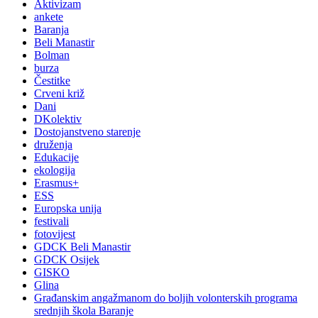
Aktivizam
ankete
Baranja
Beli Manastir
Bolman
burza
Čestitke
Crveni križ
Dani
DKolektiv
Dostojanstveno starenje
druženja
Edukacije
ekologija
Erasmus+
ESS
Europska unija
festivali
fotovijest
GDCK Beli Manastir
GDCK Osijek
GISKO
Glina
Građanskim angažmanom do boljih volonterskih programa
srednjih škola Baranje