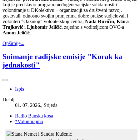
koji je predstavio program međugeneracijske solidarnosti i
volontiranje u DKolektivu – organizaciji za društveni razvoj,
gostovali, odnosno svojim primjerima dobre prakse sudjelovali i
volonteri "Oazinog" volonterskog centra,
Nada Đuričin
,
Klara
Trajković
i
Ljubomir Jeličić
, zajedno s voditeljicom OVC-a
Anom Jeličić
.
Opširnije...
Snimanje radijske emisije "Korak ka
jednakosti"
Ispis
Detalji
01. 07. 2026., Srijeda
Radio Banska kosa
*Volontirajmo