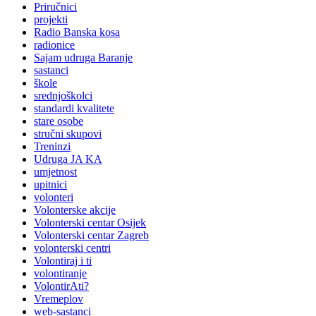
Priručnici
projekti
Radio Banska kosa
radionice
Sajam udruga Baranje
sastanci
škole
srednjoškolci
standardi kvalitete
stare osobe
stručni skupovi
Treninzi
Udruga JA KA
umjetnost
upitnici
volonteri
Volonterske akcije
Volonterski centar Osijek
Volonterski centar Zagreb
volonterski centri
Volontiraj i ti
volontiranje
VolontirAti?
Vremeplov
web-sastanci