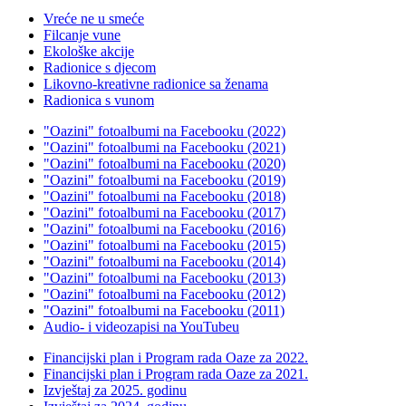
Vreće ne u smeće
Filcanje vune
Ekološke akcije
Radionice s djecom
Likovno-kreativne radionice sa ženama
Radionica s vunom
"Oazini" fotoalbumi na Facebooku (2022)
"Oazini" fotoalbumi na Facebooku (2021)
"Oazini" fotoalbumi na Facebooku (2020)
"Oazini" fotoalbumi na Facebooku (2019)
"Oazini" fotoalbumi na Facebooku (2018)
"Oazini" fotoalbumi na Facebooku (2017)
"Oazini" fotoalbumi na Facebooku (2016)
"Oazini" fotoalbumi na Facebooku (2015)
"Oazini" fotoalbumi na Facebooku (2014)
"Oazini" fotoalbumi na Facebooku (2013)
"Oazini" fotoalbumi na Facebooku (2012)
"Oazini" fotoalbumi na Facebooku (2011)
Audio- i videozapisi na YouTubeu
Financijski plan i Program rada Oaze za 2022.
Financijski plan i Program rada Oaze za 2021.
Izvještaj za 2025. godinu