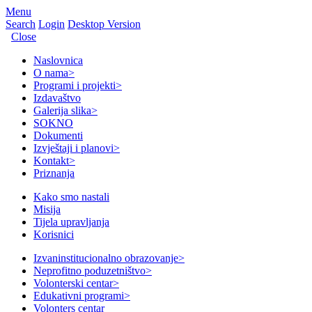
Menu
Search
Login
Desktop Version
Close
Naslovnica
O nama
>
Programi i projekti
>
Izdavaštvo
Galerija slika
>
SOKNO
Dokumenti
Izvještaji i planovi
>
Kontakt
>
Priznanja
Kako smo nastali
Misija
Tijela upravljanja
Korisnici
Izvaninstitucionalno obrazovanje
>
Neprofitno poduzetništvo
>
Volonterski centar
>
Edukativni programi
>
Volonters centar