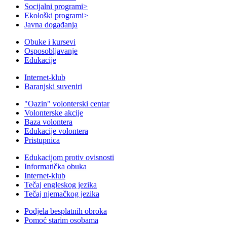
Socijalni programi
>
Ekološki programi
>
Javna događanja
Obuke i kursevi
Osposobljavanje
Edukacije
Internet-klub
Baranjski suveniri
"Oazin" volonterski centar
Volonterske akcije
Baza volontera
Edukacije volontera
Pristupnica
Edukacijom protiv ovisnosti
Informatička obuka
Internet-klub
Tečaj engleskog jezika
Tečaj njemačkog jezika
Podjela besplatnih obroka
Pomoć starim osobama