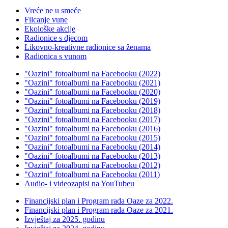
Vreće ne u smeće
Filcanje vune
Ekološke akcije
Radionice s djecom
Likovno-kreativne radionice sa ženama
Radionica s vunom
"Oazini" fotoalbumi na Facebooku (2022)
"Oazini" fotoalbumi na Facebooku (2021)
"Oazini" fotoalbumi na Facebooku (2020)
"Oazini" fotoalbumi na Facebooku (2019)
"Oazini" fotoalbumi na Facebooku (2018)
"Oazini" fotoalbumi na Facebooku (2017)
"Oazini" fotoalbumi na Facebooku (2016)
"Oazini" fotoalbumi na Facebooku (2015)
"Oazini" fotoalbumi na Facebooku (2014)
"Oazini" fotoalbumi na Facebooku (2013)
"Oazini" fotoalbumi na Facebooku (2012)
"Oazini" fotoalbumi na Facebooku (2011)
Audio- i videozapisi na YouTubeu
Financijski plan i Program rada Oaze za 2022.
Financijski plan i Program rada Oaze za 2021.
Izvještaj za 2025. godinu