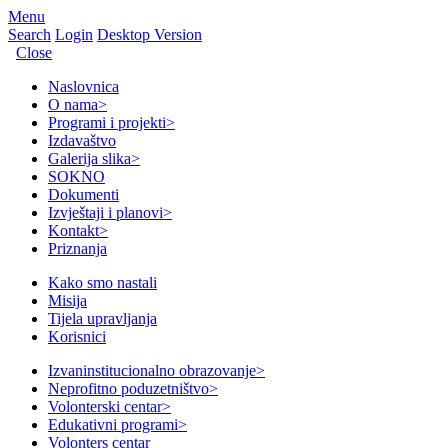
Menu
Search
Login
Desktop Version
Close
Naslovnica
O nama
>
Programi i projekti
>
Izdavaštvo
Galerija slika
>
SOKNO
Dokumenti
Izvještaji i planovi
>
Kontakt
>
Priznanja
Kako smo nastali
Misija
Tijela upravljanja
Korisnici
Izvaninstitucionalno obrazovanje
>
Neprofitno poduzetništvo
>
Volonterski centar
>
Edukativni programi
>
Volonters centar