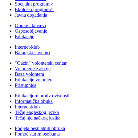
Socijalni programi
>
Ekološki programi
>
Javna događanja
Obuke i kursevi
Osposobljavanje
Edukacije
Internet-klub
Baranjski suveniri
"Oazin" volonterski centar
Volonterske akcije
Baza volontera
Edukacije volontera
Pristupnica
Edukacijom protiv ovisnosti
Informatička obuka
Internet-klub
Tečaj engleskog jezika
Tečaj njemačkog jezika
Podjela besplatnih obroka
Pomoć starim osobama