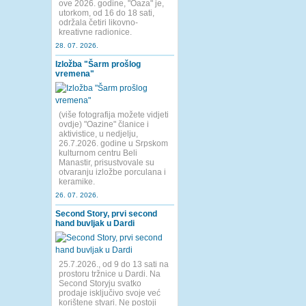
ove 2026. godine, "Oaza" je,
utorkom, od 16 do 18 sati,
održala četiri likovno-
kreativne radionice.
28. 07. 2026.
Izložba "Šarm prošlog
vremena"
(više fotografija možete vidjeti
ovdje) "Oazine" članice i
aktivistice, u nedjelju,
26.7.2026. godine u Srpskom
kulturnom centru Beli
Manastir, prisustvovale su
otvaranju izložbe porculana i
keramike.
26. 07. 2026.
Second Story, prvi second
hand buvljak u Dardi
25.7.2026., od 9 do 13 sati na
prostoru tržnice u Dardi. Na
Second Storyju svatko
prodaje isključivo svoje već
korištene stvari. Ne postoji