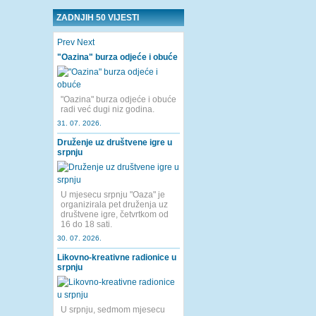
ZADNJIH 50 VIJESTI
Prev
Next
"Oazina" burza odjeće i obuće
"Oazina" burza odjeće i obuće
radi već dugi niz godina.
31. 07. 2026.
Druženje uz društvene igre u
srpnju
U mjesecu srpnju "Oaza" je
organizirala pet druženja uz
društvene igre, četvrtkom od
16 do 18 sati.
30. 07. 2026.
Likovno-kreativne radionice u
srpnju
U srpnju, sedmom mjesecu