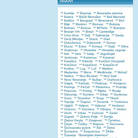
TAGOVI
** Austrija
** Baranja
** Baranjska planina
** Batina
** Bački Monoštor
** Beli Manastir
** Belišće
** Beograd
** Beremend
** Beč
** Bilje
** Bistrinci
** Bizovac
** Bobota
** Bolman
** Borovo
** BPSelo
** Branjina
** Branjin Vrh
** Brisel
** Cambridge
** Crna Gora
** Dalj
** Dalmacija
** Darda
** Donji Miholjac
** Drava
** Draž
** Duboševica
** Dubrovnik
** Dunav
** EksJu
** Erdut
** Evropa
** Gajić
** Glina
** Grabovac
** Hrvatska
** Hrvatsko zagorje
** Ilok
** Istra
** Italija
** Jagodnjak
** Jankovac
** Kamenac
** Karanac
** Karašica
** Kikinda
** Kneževi Vinogradi
** Kneževo
** Kopačevo
** Kopački rit
** Kotlina
** Lug
** Luč
** Maribor
** Mađarska
** Mece
** Međimurje
** Mohač
** Našice
** Novi Bezdan
** Novi Sad
** Novo Nevesinje
** Nuštar
** Orahovica
** Osijek
** Pačetin
** Petlovac
** Petrijevci
** Petrinja
** Pečuh
** Pleternica
** Podolje
** Popovac
** Prelog
** Rijeka
** Rusija
** Slavonija
** Sombor
** Srbija
** Studenac
** Suza
** Tavankut
** Tenja
** Tikveš
** Topolje
** Torjanci
** Tovarnik
** Tvrđavica
** Uglješ
** Valjevo
** Valpovo
** Vardarac
** Vinkovci
** Virovitica
** Višnjica
** Vodice
** Voćin
** Vrbas
** Vukovar
** Zadar
** Zagreb
** Zeleno Polje
** Zemlja
** Zlatna Greda
** Zmajevac
** Čeminac
** Čepin
** Češka
** Đakovo
** Šećerana
** Šećeransko jezero
** Šid
** Širine
** Šumarina
** Švajcarnica
** Žitište
** Županja
*Baranjske bisernice*