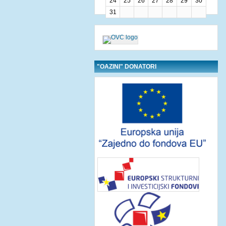
24
25
26
27
28
29
30
31
"OAZINI" DONATORI