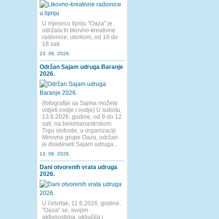
U mjesecu lipnju "Oaza" je
održala tri likovno-kreativne
radionice, utorkom, od 16 do
18 sati.
23. 06. 2026.
Održan Sajam udruga Baranje
2026.
(fotografije sa Sajma možete
vidjeti ovdje i ovdje) U subotu,
13.6.2026. godine, od 9 do 12
sati, na belomanastirskom
Trgu slobode, u organizaciji
Mirovne grupe Oaza, održan
je dvadeseti Sajam udruga...
13. 06. 2026.
Dani otvorenih vrata udruga
2026.
U četvrtak, 11.6.2026. godine,
"Oaza" se, svojim
aktivnostima, uključila i