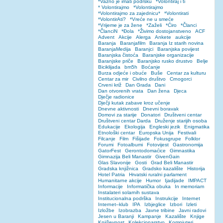
*Važno je imati podršku
*Volontiraj i ti
* Volontirajmo
*Volontirajmo
*Volontirajmo za zajednicu*
*Volontirati
*VolontirAti?
*Vreće ne u smeće
*Vrijeme je za žene
*Zaželi
*Ćiro
*Članci
*ČlanciN
*Đola
*Živimo dostojanstveno
ACF
Advent
Akcije
Alerga
Ankete
aukcije
Baranja
Baranjafilm
Baranja Iz starih novina
BaranjaMedija
Baranjci
Baranjska povijest
Baranjska čistoća
Baranjske organizacije
Baranjske priče
Baranjsko rusko drustvo
Belje
Biciklijada
bm5h
Boćanje
Burza odjeće i obuće
Buše
Centar za kulturu
Centar za mir
Civilno društvo
Crnogorci
Crveni križ
Dan Grada
Dani
Dan otvorenih vrata
Dan žena
Djeca
Dječje radionice
Dječji kutak zabave kroz učenje
Dnevne aktivnosti
Dnevni boravak
Domovi za starije
Donatori
Društveni centar
Društveni centar Darda
Druženje starijih osoba
Edukacije
Ekologija
Engleski jezik
Enigmatika
Etnološki centar
Europska Unija
Festivali
Filcanje
Film
Fišijade
Fokusgrupe
Folklor
Forumi
Fotoalbumi
Fotovijest
Gastronomija
GatorFest
Gerontodomaćice
Gimnastika
Gimnazija Beli Manastir
GivenGain
Glas Slavonije
Gosti
Grad Beli Manastir
Gradska knjižnica
Gradsko kazalište
Historija
Hotel Patria
Hrvatski ruralni parlament
Humanitarne akcije
Humor
Ijadijade
IMPACT
Informacije
Informatička obuka
In memoriam
Instalateri solarnih sustava
Institucionalna podrška
Instrukcije
Internet
Internet–klub
IPA
Izbjeglice
Izbori
Izleti
Izložbe
Izobrazba
Javne tribine
Javni radovi
Jesen u Baranji
Kampanje
Kazalište
Knjige
Književnost
Kolekcionarstvo
Kompjuteri