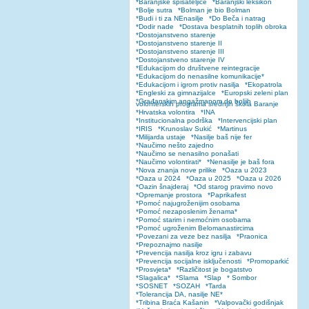
*Baranjske spisateljice
*Baranjski leksikon
*Bolje sutra
*Bolman je bio Bolman
*Budi i ti za NEnasilje
*Do Beča i natrag
*Dodir nade
*Dostava besplatnih toplih obroka
*Dostojanstveno starenje
*Dostojanstveno starenje II
*Dostojanstveno starenje III
*Dostojanstveno starenje IV
*Edukacijom do društvene reintegracije
*Edukacijom do nenasilne komunikacije*
*Edukacijom i igrom protiv nasilja
*Ekopatrola
*Engleski za gimnazijalce
*Europski zeleni plan
*Građanskim angažmanom do boljih
volonterskih programa srednjih škola Baranje
*Hrvatska volontira
*INA
*Institucionalna podrška
*Intervencijski plan
*IRIS
*Krunoslav Sukić
*Martinus
*Milijarda ustaje
*Nasilje baš nije fer
*Naučimo nešto zajedno
*Naučimo se nenasilno ponašati
*Naučimo volontirati*
*Nenasilje je baš fora
*Nova znanja nove prilike
*Oaza u 2023
*Oaza u 2024
*Oaza u 2025
*Oaza u 2026
*Oazin šnajderaj
*Od starog pravimo novo
*Opremanje prostora
*Paprikafest
*Pomoć najugroženijim osobama
*Pomoć nezaposlenim ženama*
*Pomoć starim i nemoćnim osobama
*Pomoć ugroženim Belomanastircima
*Povezani za veze bez nasilja
*Praonica
*Prepoznajmo nasilje
*Prevencija nasilja kroz igru i zabavu
*Prevencija socijalne isključenosti
*Promoparkić
*Prosvjeta*
*Različitost je bogatstvo
*Slagalica*
*Slama
*Slap
* Sombor
*SOSNET
*SOZAH
*Tarda
*Tolerancija DA, nasilje NE*
*Tribina Braća Kašanin
*Valpovački godišnjak