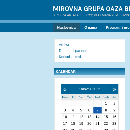
MIROVNA GRUPA OAZA B
JOZSEFA ANTALA 3 - 31300 BELI MANASTIR - HRV
Naslovnica
O nama
Programi i proj
Arhiva
Donatori i partneri
Korisni linkovi
KALENDAR
«
»
Kolovoz 2026
Pon
Uto
Sri
Čet
Pet
Sub
Ned
1
2
3
4
5
6
7
8
9
10
11
12
13
14
15
16
17
18
19
20
21
22
23