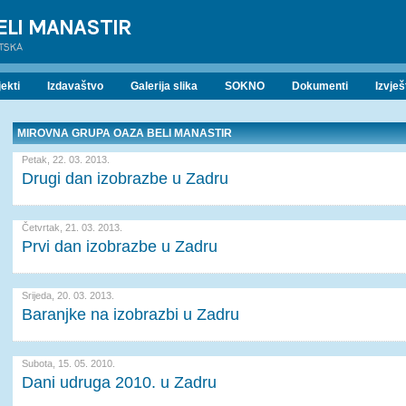
ELI MANASTIR
ATSKA
ekti
Izdavaštvo
Galerija slika
SOKNO
Dokumenti
Izvješ
MIROVNA GRUPA OAZA BELI MANASTIR
Petak, 22. 03. 2013.
Drugi dan izobrazbe u Zadru
Četvrtak, 21. 03. 2013.
Prvi dan izobrazbe u Zadru
Srijeda, 20. 03. 2013.
Baranjke na izobrazbi u Zadru
Subota, 15. 05. 2010.
Dani udruga 2010. u Zadru