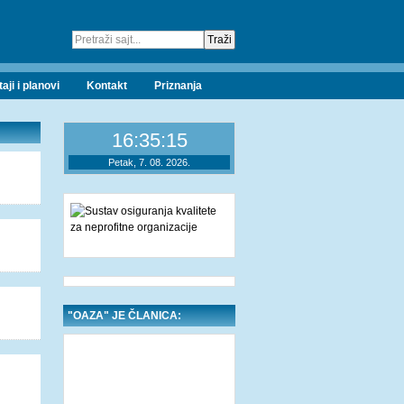
taji i planovi
Kontakt
Priznanja
16:35:16
Petak, 7. 08. 2026.
"OAZA" JE ČLANICA: