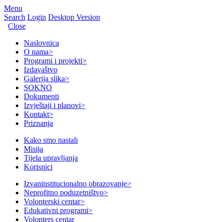
Menu
Search
Login
Desktop Version
Close
Naslovnica
O nama
>
Programi i projekti
>
Izdavaštvo
Galerija slika
>
SOKNO
Dokumenti
Izvještaji i planovi
>
Kontakt
>
Priznanja
Kako smo nastali
Misija
Tijela upravljanja
Korisnici
Izvaninstitucionalno obrazovanje
>
Neprofitno poduzetništvo
>
Volonterski centar
>
Edukativni programi
>
Volonters centar