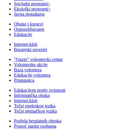
Socijalni programi
>
Ekološki programi
>
Javna događanja
Obuke i kursevi
Osposobljavanje
Edukacije
Internet-klub
Baranjski suveniri
"Oazin" volonterski centar
Volonterske akcije
Baza volontera
Edukacije volontera
Pristupnica
Edukacijom protiv ovisnosti
Informatička obuka
Internet-klub
Tečaj engleskog jezika
Tečaj njemačkog jezika
Podjela besplatnih obroka
Pomoć starim osobama