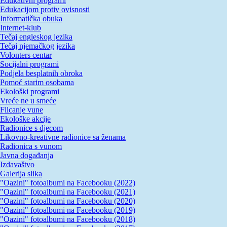
Edukativni programi
Edukacijom protiv ovisnosti
Informatička obuka
Internet-klub
Tečaj engleskog jezika
Tečaj njemačkog jezika
Volonters centar
Socijalni programi
Podjela besplatnih obroka
Pomoć starim osobama
Ekološki programi
Vreće ne u smeće
Filcanje vune
Ekološke akcije
Radionice s djecom
Likovno-kreativne radionice sa ženama
Radionica s vunom
Javna događanja
Izdavaštvo
Galerija slika
"Oazini" fotoalbumi na Facebooku (2022)
"Oazini" fotoalbumi na Facebooku (2021)
"Oazini" fotoalbumi na Facebooku (2020)
"Oazini" fotoalbumi na Facebooku (2019)
"Oazini" fotoalbumi na Facebooku (2018)