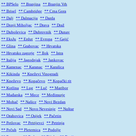
** BPSelo
** Branjina
** Branjin Vrh
** Brisel
** Cambridge
** Crna Gora
** Dalj
** Dalmacija
** Darda
** Donji Miholjac
** Drava
** Draž
** Duboševica
** Dubrovnik
** Dunav
** EksJu
** Erdut
** Evropa
** Gajić
** Glina
** Grabovac
** Hrvatska
** Hrvatsko zagorje
** Ilok
** Istra
** Italija
** Jagodnjak
** Jankovac
** Kamenac
** Karanac
** Karašica
** Kikinda
** Kneževi Vinogradi
** Kneževo
** Kopačevo
** Kopački rit
** Kotlina
** Lug
** Luč
** Maribor
** Mađarska
** Mece
** Međimurje
** Mohač
** Našice
** Novi Bezdan
** Novi Sad
** Novo Nevesinje
** Nuštar
** Orahovica
** Osijek
** Pačetin
** Petlovac
** Petrijevci
** Petrinja
** Pečuh
** Pleternica
** Podolje