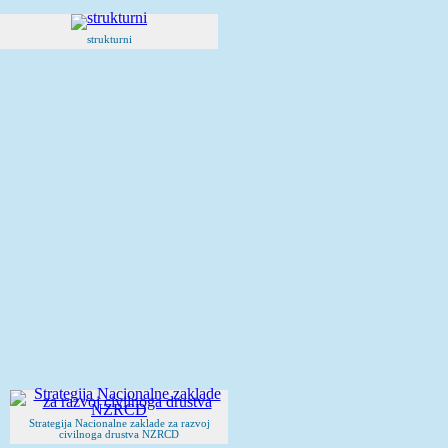
strukturni
Strategija Nacionalne zaklade za razvoj
civilnoga drustva NZRCD