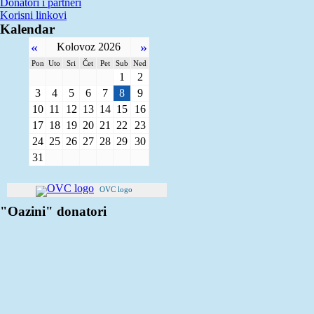
Donatori i partneri
Korisni linkovi
Kalendar
«
»
Kolovoz 2026
Pon
Uto
Sri
Čet
Pet
Sub
Ned
1
2
3
4
5
6
7
8
9
10
11
12
13
14
15
16
17
18
19
20
21
22
23
24
25
26
27
28
29
30
31
OVC logo
"Oazini" donatori