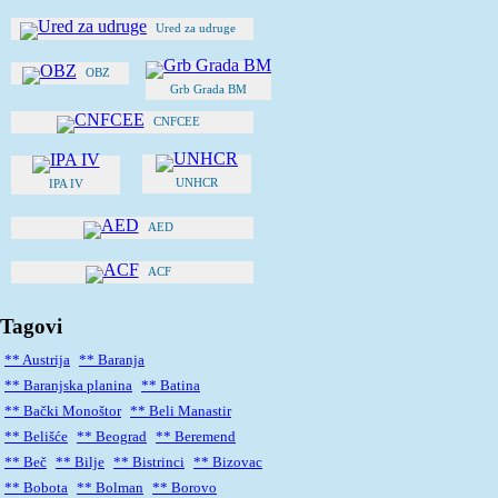
Ured za udruge
OBZ
Grb Grada BM
CNFCEE
UNHCR
IPA IV
AED
ACF
Tagovi
** Austrija
** Baranja
** Baranjska planina
** Batina
** Bački Monoštor
** Beli Manastir
** Belišće
** Beograd
** Beremend
** Beč
** Bilje
** Bistrinci
** Bizovac
** Bobota
** Bolman
** Borovo