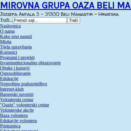
MIROVNA GRUPA OAZA BELI MA
Jozsefa Antala 3 - 31300 Beli Manastir - Hrvatska
Traži...
Naslovnica
O nama
Kako smo nastali
Misija
Tijela upravljanja
Korisnici
Programi i projekti
Izvaninstitucionalno obrazovanje
Obuke i kursevi
Osposobljavanje
Edukacije
Neprofitno poduzetništvo
Internet-klub
Baranjski suveniri
Volonterski centar
"Oazin" volonterski centar
Volonterske akcije
Baza volontera
Edukacije volontera
Pristupnica