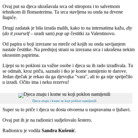
Ovaj put su djeca ukrašavala srca od stiropora i to salvetnom
tehnikom ili flomasterima. Ta srca stavljena su onda na drvene
štapiće.
Drugi zadatak je bila izrada malih, kako to na internatima kažu,
diy
(
do it yourself
– uradi sam)
pop up
čestitki za Valentinovo.
Od papira u boji izrezane su mreže od kojih su onda savijanjem
nastale čestitke. Na prednjoj strani su izrezana srca i ukrašena nekim
ukrasnim papirima.
Lijepi su to pokloni za važne osobe i djeca su ih rado izrađivala. Tu
se odmah, kroz priču, saznalo i tko je kome namijenio te darove.
Jedan dječak je rekao da ga djevojka
"
vara
"
, ali to ga nije spriječilo
u izradi. Očito ima i neku rezervu!
Djeca znaju i kome su koji poklon namijenili
Super su to priče i djeca su dosta otvorena u raspravama o ljubavi.
Ovaj put ih je na radionici sudjelovalo šestero.
Radionicu je vodila
Sandra Kušenić
.