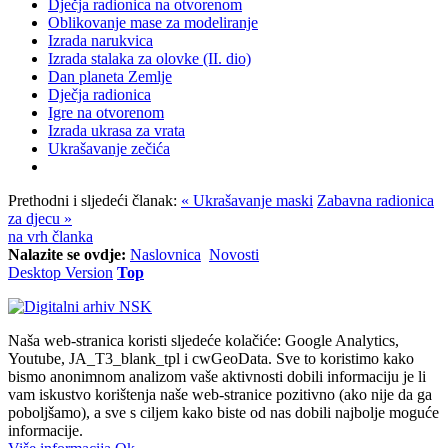
Dječja radionica na otvorenom
Oblikovanje mase za modeliranje
Izrada narukvica
Izrada stalaka za olovke (II. dio)
Dan planeta Zemlje
Dječja radionica
Igre na otvorenom
Izrada ukrasa za vrata
Ukrašavanje zečića
Prethodni i sljedeći članak:
« Ukrašavanje maski
Zabavna radionica
za djecu »
na vrh članka
Nalazite se ovdje:
Naslovnica
Novosti
Desktop Version
Top
Naša web-stranica koristi sljedeće kolačiće: Google Analytics,
Youtube, JA_T3_blank_tpl i cwGeoData. Sve to koristimo kako
bismo anonimnom analizom vaše aktivnosti dobili informaciju je li
vam iskustvo korištenja naše web-stranice pozitivno (ako nije da ga
poboljšamo), a sve s ciljem kako biste od nas dobili najbolje moguće
informacije.