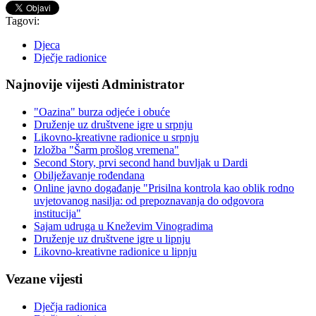
Tagovi:
Djeca
Dječje radionice
Najnovije vijesti Administrator
"Oazina" burza odjeće i obuće
Druženje uz društvene igre u srpnju
Likovno-kreativne radionice u srpnju
Izložba "Šarm prošlog vremena"
Second Story, prvi second hand buvljak u Dardi
Obilježavanje rođendana
Online javno događanje "Prisilna kontrola kao oblik rodno
uvjetovanog nasilja: od prepoznavanja do odgovora
institucija"
Sajam udruga u Kneževim Vinogradima
Druženje uz društvene igre u lipnju
Likovno-kreativne radionice u lipnju
Vezane vijesti
Dječja radionica