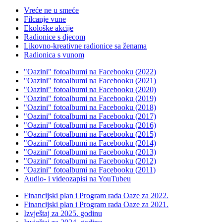
Vreće ne u smeće
Filcanje vune
Ekološke akcije
Radionice s djecom
Likovno-kreativne radionice sa ženama
Radionica s vunom
"Oazini" fotoalbumi na Facebooku (2022)
"Oazini" fotoalbumi na Facebooku (2021)
"Oazini" fotoalbumi na Facebooku (2020)
"Oazini" fotoalbumi na Facebooku (2019)
"Oazini" fotoalbumi na Facebooku (2018)
"Oazini" fotoalbumi na Facebooku (2017)
"Oazini" fotoalbumi na Facebooku (2016)
"Oazini" fotoalbumi na Facebooku (2015)
"Oazini" fotoalbumi na Facebooku (2014)
"Oazini" fotoalbumi na Facebooku (2013)
"Oazini" fotoalbumi na Facebooku (2012)
"Oazini" fotoalbumi na Facebooku (2011)
Audio- i videozapisi na YouTubeu
Financijski plan i Program rada Oaze za 2022.
Financijski plan i Program rada Oaze za 2021.
Izvještaj za 2025. godinu