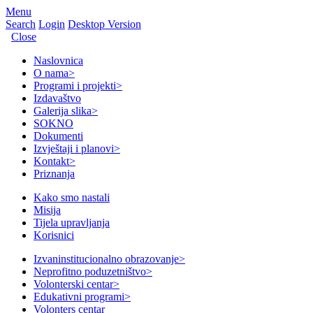
Menu
Search
Login
Desktop Version
Close
Naslovnica
O nama
>
Programi i projekti
>
Izdavaštvo
Galerija slika
>
SOKNO
Dokumenti
Izvještaji i planovi
>
Kontakt
>
Priznanja
Kako smo nastali
Misija
Tijela upravljanja
Korisnici
Izvaninstitucionalno obrazovanje
>
Neprofitno poduzetništvo
>
Volonterski centar
>
Edukativni programi
>
Volonters centar