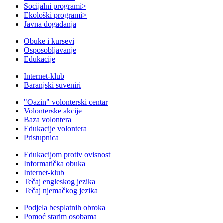
Socijalni programi
>
Ekološki programi
>
Javna događanja
Obuke i kursevi
Osposobljavanje
Edukacije
Internet-klub
Baranjski suveniri
"Oazin" volonterski centar
Volonterske akcije
Baza volontera
Edukacije volontera
Pristupnica
Edukacijom protiv ovisnosti
Informatička obuka
Internet-klub
Tečaj engleskog jezika
Tečaj njemačkog jezika
Podjela besplatnih obroka
Pomoć starim osobama