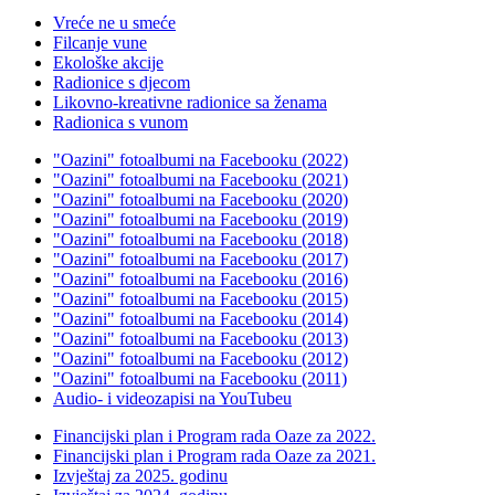
Vreće ne u smeće
Filcanje vune
Ekološke akcije
Radionice s djecom
Likovno-kreativne radionice sa ženama
Radionica s vunom
"Oazini" fotoalbumi na Facebooku (2022)
"Oazini" fotoalbumi na Facebooku (2021)
"Oazini" fotoalbumi na Facebooku (2020)
"Oazini" fotoalbumi na Facebooku (2019)
"Oazini" fotoalbumi na Facebooku (2018)
"Oazini" fotoalbumi na Facebooku (2017)
"Oazini" fotoalbumi na Facebooku (2016)
"Oazini" fotoalbumi na Facebooku (2015)
"Oazini" fotoalbumi na Facebooku (2014)
"Oazini" fotoalbumi na Facebooku (2013)
"Oazini" fotoalbumi na Facebooku (2012)
"Oazini" fotoalbumi na Facebooku (2011)
Audio- i videozapisi na YouTubeu
Financijski plan i Program rada Oaze za 2022.
Financijski plan i Program rada Oaze za 2021.
Izvještaj za 2025. godinu