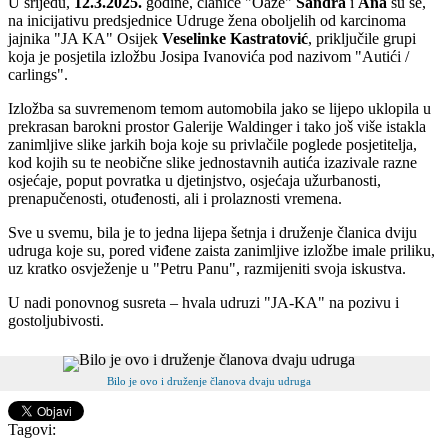
U srijedu,
12.3.2025.
godine, članice "Oaze"
Sandra
i
Ana
su se,
na inicijativu predsjednice Udruge žena oboljelih od karcinoma
jajnika "JA KA" Osijek
Veselinke Kastratović
, priključile grupi
koja je posjetila izložbu Josipa Ivanovića pod nazivom "Autići /
carlings".
Izložba sa suvremenom temom automobila jako se lijepo uklopila u
prekrasan barokni prostor Galerije Waldinger i tako još više istakla
zanimljive slike jarkih boja koje su privlačile poglede posjetitelja,
kod kojih su te neobične slike jednostavnih autića izazivale razne
osjećaje, poput povratka u djetinjstvo, osjećaja užurbanosti,
prenapučenosti, otuđenosti, ali i prolaznosti vremena.
Sve u svemu, bila je to jedna lijepa šetnja i druženje članica dviju
udruga koje su, pored viđene zaista zanimljive izložbe imale priliku,
uz kratko osvježenje u "Petru Panu", razmijeniti svoja iskustva.
U nadi ponovnog susreta – hvala udruzi "JA-KA" na pozivu i
gostoljubivosti.
Bilo je ovo i druženje članova dvaju udruga
Tagovi: