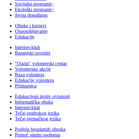
Socijalni programi
>
Ekološki programi
>
Javna događanja
Obuke i kursevi
Osposobljavanje
Edukacije
Internet-klub
Baranjski suveniri
"Oazin" volonterski centar
Volonterske akcije
Baza volontera
Edukacije volontera
Pristupnica
Edukacijom protiv ovisnosti
Informatička obuka
Internet-klub
Tečaj engleskog jezika
Tečaj njemačkog jezika
Podjela besplatnih obroka
Pomoć starim osobama