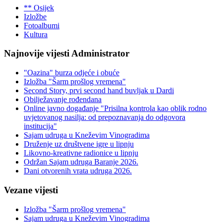
** Osijek
Izložbe
Fotoalbumi
Kultura
Najnovije vijesti Administrator
"Oazina" burza odjeće i obuće
Izložba "Šarm prošlog vremena"
Second Story, prvi second hand buvljak u Dardi
Obilježavanje rođendana
Online javno događanje "Prisilna kontrola kao oblik rodno
uvjetovanog nasilja: od prepoznavanja do odgovora
institucija"
Sajam udruga u Kneževim Vinogradima
Druženje uz društvene igre u lipnju
Likovno-kreativne radionice u lipnju
Održan Sajam udruga Baranje 2026.
Dani otvorenih vrata udruga 2026.
Vezane vijesti
Izložba "Šarm prošlog vremena"
Sajam udruga u Kneževim Vinogradima