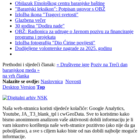
Obilazak Etnološkog centra baranjske baštine
"Baranjski leksikon": Potpisan ugovor s OBŽ
Izložba ikona "Tragovi svetosti"
Glazbena večer
30 godina "Dodira nade"
OBŽ: Radionica za udruge o Javnom pozivu za financiranje
programa i projekata
Izložba fotografija "Dio Ćirine povijesti"
Dodijeljene volonterske nagrade za 2025. godinu
Prethodni i sljedeći članak:
« Društvene igre
Poziv na Treći dan
baranjskog meda »
na vrh članka
Nalazite se ovdje:
Naslovnica
Novosti
Desktop Version
Top
Naša web-stranica koristi sljedeće kolačiće: Google Analytics,
Youtube, JA_T3_blank_tpl i cwGeoData. Sve to koristimo kako
bismo anonimnom analizom vaše aktivnosti dobili informaciju je li
vam iskustvo korištenja naše web-stranice pozitivno (ako nije da ga
poboljšamo), a sve s ciljem kako biste od nas dobili najbolje moguće
informacije.