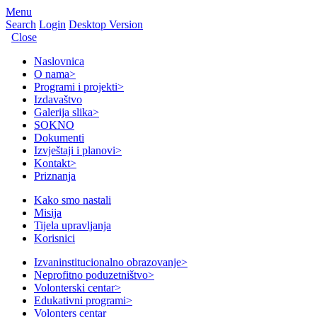
Menu
Search
Login
Desktop Version
Close
Naslovnica
O nama
>
Programi i projekti
>
Izdavaštvo
Galerija slika
>
SOKNO
Dokumenti
Izvještaji i planovi
>
Kontakt
>
Priznanja
Kako smo nastali
Misija
Tijela upravljanja
Korisnici
Izvaninstitucionalno obrazovanje
>
Neprofitno poduzetništvo
>
Volonterski centar
>
Edukativni programi
>
Volonters centar