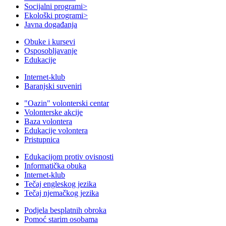
Socijalni programi
>
Ekološki programi
>
Javna događanja
Obuke i kursevi
Osposobljavanje
Edukacije
Internet-klub
Baranjski suveniri
"Oazin" volonterski centar
Volonterske akcije
Baza volontera
Edukacije volontera
Pristupnica
Edukacijom protiv ovisnosti
Informatička obuka
Internet-klub
Tečaj engleskog jezika
Tečaj njemačkog jezika
Podjela besplatnih obroka
Pomoć starim osobama