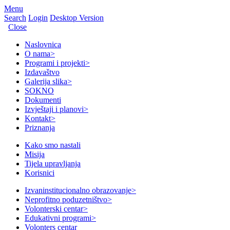
Menu
Search
Login
Desktop Version
Close
Naslovnica
O nama
>
Programi i projekti
>
Izdavaštvo
Galerija slika
>
SOKNO
Dokumenti
Izvještaji i planovi
>
Kontakt
>
Priznanja
Kako smo nastali
Misija
Tijela upravljanja
Korisnici
Izvaninstitucionalno obrazovanje
>
Neprofitno poduzetništvo
>
Volonterski centar
>
Edukativni programi
>
Volonters centar