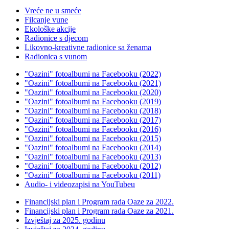
Vreće ne u smeće
Filcanje vune
Ekološke akcije
Radionice s djecom
Likovno-kreativne radionice sa ženama
Radionica s vunom
"Oazini" fotoalbumi na Facebooku (2022)
"Oazini" fotoalbumi na Facebooku (2021)
"Oazini" fotoalbumi na Facebooku (2020)
"Oazini" fotoalbumi na Facebooku (2019)
"Oazini" fotoalbumi na Facebooku (2018)
"Oazini" fotoalbumi na Facebooku (2017)
"Oazini" fotoalbumi na Facebooku (2016)
"Oazini" fotoalbumi na Facebooku (2015)
"Oazini" fotoalbumi na Facebooku (2014)
"Oazini" fotoalbumi na Facebooku (2013)
"Oazini" fotoalbumi na Facebooku (2012)
"Oazini" fotoalbumi na Facebooku (2011)
Audio- i videozapisi na YouTubeu
Financijski plan i Program rada Oaze za 2022.
Financijski plan i Program rada Oaze za 2021.
Izvještaj za 2025. godinu