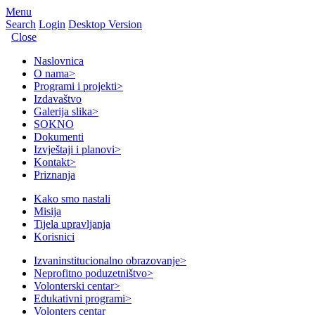
Menu
Search
Login
Desktop Version
Close
Naslovnica
O nama
>
Programi i projekti
>
Izdavaštvo
Galerija slika
>
SOKNO
Dokumenti
Izvještaji i planovi
>
Kontakt
>
Priznanja
Kako smo nastali
Misija
Tijela upravljanja
Korisnici
Izvaninstitucionalno obrazovanje
>
Neprofitno poduzetništvo
>
Volonterski centar
>
Edukativni programi
>
Volonters centar