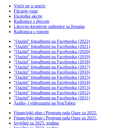
Vreće ne u smeće
Filcanje vune
Ekološke akcije
Radionice s djecom
Likovno-kreativne radionice sa ženama
Radionica s vunom
"Oazini" fotoalbumi na Facebooku (2022)
"Oazini" fotoalbumi na Facebooku (2021)
"Oazini" fotoalbumi na Facebooku (2020)
"Oazini" fotoalbumi na Facebooku (2019)
"Oazini" fotoalbumi na Facebooku (2018)
"Oazini" fotoalbumi na Facebooku (2017)
"Oazini" fotoalbumi na Facebooku (2016)
"Oazini" fotoalbumi na Facebooku (2015)
"Oazini" fotoalbumi na Facebooku (2014)
"Oazini" fotoalbumi na Facebooku (2013)
"Oazini" fotoalbumi na Facebooku (2012)
"Oazini" fotoalbumi na Facebooku (2011)
Audio- i videozapisi na YouTubeu
Financijski plan i Program rada Oaze za 2022.
Financijski plan i Program rada Oaze za 2021.
Izvještaj za 2025. godinu