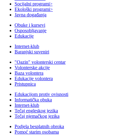
Socijalni programi
>
Ekološki programi
>
Javna događanja
Obuke i kursevi
Osposobljavanje
Edukacije
Internet-klub
Baranjski suveniri
"Oazin" volonterski centar
Volonterske akcije
Baza volontera
Edukacije volontera
Pristupnica
Edukacijom protiv ovisnosti
Informatička obuka
Internet-klub
Tečaj engleskog jezika
Tečaj njemačkog jezika
Podjela besplatnih obroka
Pomoć starim osobama