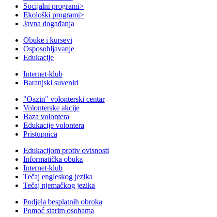
Socijalni programi
>
Ekološki programi
>
Javna događanja
Obuke i kursevi
Osposobljavanje
Edukacije
Internet-klub
Baranjski suveniri
"Oazin" volonterski centar
Volonterske akcije
Baza volontera
Edukacije volontera
Pristupnica
Edukacijom protiv ovisnosti
Informatička obuka
Internet-klub
Tečaj engleskog jezika
Tečaj njemačkog jezika
Podjela besplatnih obroka
Pomoć starim osobama