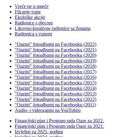
Vreće ne u smeće
Filcanje vune
Ekološke akcije
Radionice s djecom
Likovno-kreativne radionice sa ženama
Radionica s vunom
"Oazini" fotoalbumi na Facebooku (2022)
"Oazini" fotoalbumi na Facebooku (2021)
"Oazini" fotoalbumi na Facebooku (2020)
"Oazini" fotoalbumi na Facebooku (2019)
"Oazini" fotoalbumi na Facebooku (2018)
"Oazini" fotoalbumi na Facebooku (2017)
"Oazini" fotoalbumi na Facebooku (2016)
"Oazini" fotoalbumi na Facebooku (2015)
"Oazini" fotoalbumi na Facebooku (2014)
"Oazini" fotoalbumi na Facebooku (2013)
"Oazini" fotoalbumi na Facebooku (2012)
"Oazini" fotoalbumi na Facebooku (2011)
Audio- i videozapisi na YouTubeu
Financijski plan i Program rada Oaze za 2022.
Financijski plan i Program rada Oaze za 2021.
Izvještaj za 2025. godinu