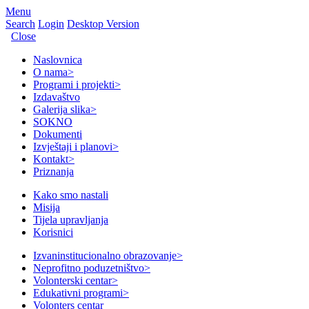
Menu
Search
Login
Desktop Version
Close
Naslovnica
O nama
>
Programi i projekti
>
Izdavaštvo
Galerija slika
>
SOKNO
Dokumenti
Izvještaji i planovi
>
Kontakt
>
Priznanja
Kako smo nastali
Misija
Tijela upravljanja
Korisnici
Izvaninstitucionalno obrazovanje
>
Neprofitno poduzetništvo
>
Volonterski centar
>
Edukativni programi
>
Volonters centar