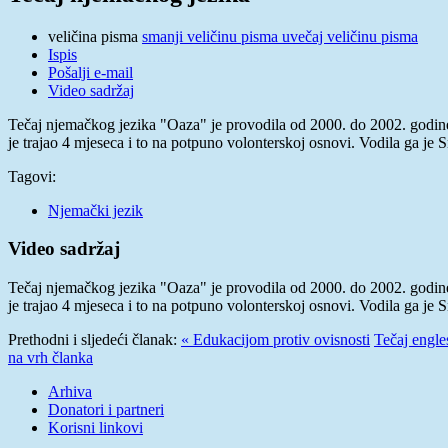
veličina pisma
smanji veličinu pisma
uvečaj veličinu pisma
Ispis
Pošalji e-mail
Video sadržaj
Tečaj njemačkog jezika "Oaza" je provodila od 2000. do 2002. godin
je trajao 4 mjeseca i to na potpuno volonterskoj osnovi. Vodila ga je 
Tagovi:
Njemački jezik
Video sadržaj
Tečaj njemačkog jezika "Oaza" je provodila od 2000. do 2002. godin
je trajao 4 mjeseca i to na potpuno volonterskoj osnovi. Vodila ga je 
Prethodni i sljedeći članak:
« Edukacijom protiv ovisnosti
Tečaj engle
na vrh članka
Arhiva
Donatori i partneri
Korisni linkovi