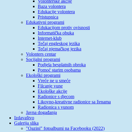
Volonterske akcije
Baza volontera
Edukacije volontera
Pristupnica
Edukativni programi
Edukacijom protiv ovisnosti
Informatička obuka
Internet-klub
Tečaj engleskog jezika
Tečaj njemačkog jezika
Volonters centar
Socijalni programi
Podjela besplatnih obroka
Pomoć starim osobama
Ekološki programi
Vreće ne u smeće
Filcanje vune
Ekološke akcije
Radionice s djecom
Likovno-kreativne radionice sa ženama
Radionica s vunom
Javna događanja
Izdavaštvo
Galerija slika
"Oazini" fotoalbumi na Facebooku (2022)