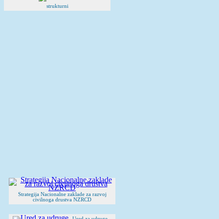
strukturni
Strategija Nacionalne zaklade za razvoj
civilnoga drustva NZRCD
Ured za udruge