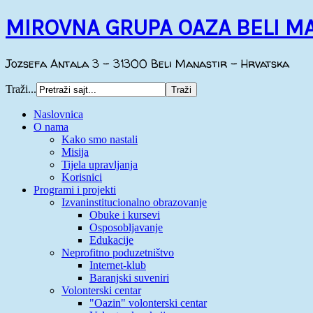
MIROVNA GRUPA OAZA BELI M
Jozsefa Antala 3 - 31300 Beli Manastir - Hrvatska
Traži...
Naslovnica
O nama
Kako smo nastali
Misija
Tijela upravljanja
Korisnici
Programi i projekti
Izvaninstitucionalno obrazovanje
Obuke i kursevi
Osposobljavanje
Edukacije
Neprofitno poduzetništvo
Internet-klub
Baranjski suveniri
Volonterski centar
"Oazin" volonterski centar