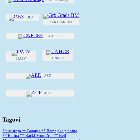
OBZ
Grb Grada BM
CNFCEE
UNHCR
IPA IV
AED
ACF
Tagovi
** Austrija
** Baranja
** Baranjska planina
** Batina
** Bački Monoštor
** Beli