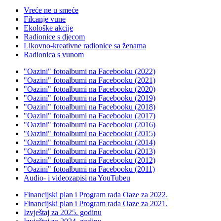
Vreće ne u smeće
Filcanje vune
Ekološke akcije
Radionice s djecom
Likovno-kreativne radionice sa ženama
Radionica s vunom
"Oazini" fotoalbumi na Facebooku (2022)
"Oazini" fotoalbumi na Facebooku (2021)
"Oazini" fotoalbumi na Facebooku (2020)
"Oazini" fotoalbumi na Facebooku (2019)
"Oazini" fotoalbumi na Facebooku (2018)
"Oazini" fotoalbumi na Facebooku (2017)
"Oazini" fotoalbumi na Facebooku (2016)
"Oazini" fotoalbumi na Facebooku (2015)
"Oazini" fotoalbumi na Facebooku (2014)
"Oazini" fotoalbumi na Facebooku (2013)
"Oazini" fotoalbumi na Facebooku (2012)
"Oazini" fotoalbumi na Facebooku (2011)
Audio- i videozapisi na YouTubeu
Financijski plan i Program rada Oaze za 2022.
Financijski plan i Program rada Oaze za 2021.
Izvještaj za 2025. godinu