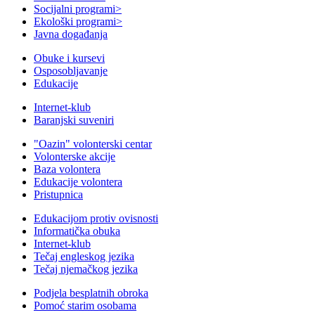
Socijalni programi
>
Ekološki programi
>
Javna događanja
Obuke i kursevi
Osposobljavanje
Edukacije
Internet-klub
Baranjski suveniri
"Oazin" volonterski centar
Volonterske akcije
Baza volontera
Edukacije volontera
Pristupnica
Edukacijom protiv ovisnosti
Informatička obuka
Internet-klub
Tečaj engleskog jezika
Tečaj njemačkog jezika
Podjela besplatnih obroka
Pomoć starim osobama