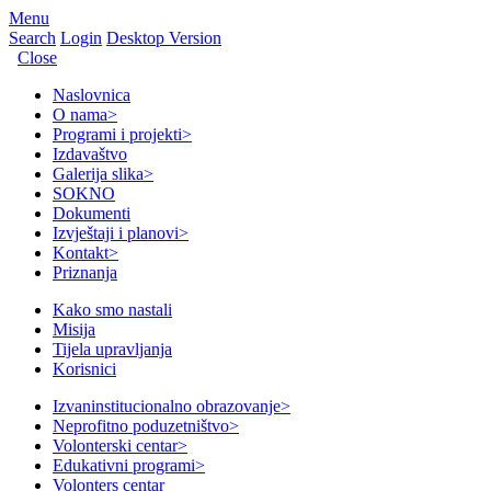
Menu
Search
Login
Desktop Version
Close
Naslovnica
O nama
>
Programi i projekti
>
Izdavaštvo
Galerija slika
>
SOKNO
Dokumenti
Izvještaji i planovi
>
Kontakt
>
Priznanja
Kako smo nastali
Misija
Tijela upravljanja
Korisnici
Izvaninstitucionalno obrazovanje
>
Neprofitno poduzetništvo
>
Volonterski centar
>
Edukativni programi
>
Volonters centar