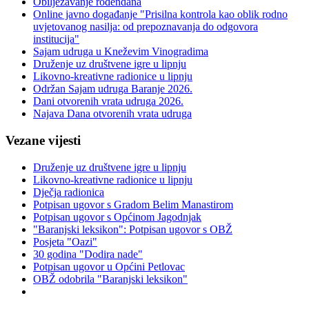
Obilježavanje rođendana
Online javno događanje "Prisilna kontrola kao oblik rodno
uvjetovanog nasilja: od prepoznavanja do odgovora
institucija"
Sajam udruga u Kneževim Vinogradima
Druženje uz društvene igre u lipnju
Likovno-kreativne radionice u lipnju
Održan Sajam udruga Baranje 2026.
Dani otvorenih vrata udruga 2026.
Najava Dana otvorenih vrata udruga
Vezane vijesti
Druženje uz društvene igre u lipnju
Likovno-kreativne radionice u lipnju
Dječja radionica
Potpisan ugovor s Gradom Belim Manastirom
Potpisan ugovor s Općinom Jagodnjak
"Baranjski leksikon": Potpisan ugovor s OBŽ
Posjeta "Oazi"
30 godina "Dodira nade"
Potpisan ugovor u Općini Petlovac
OBŽ odobrila "Baranjski leksikon"