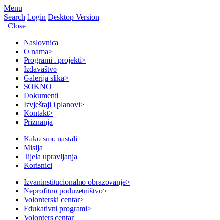
Menu
Search
Login
Desktop Version
Close
Naslovnica
O nama
>
Programi i projekti
>
Izdavaštvo
Galerija slika
>
SOKNO
Dokumenti
Izvještaji i planovi
>
Kontakt
>
Priznanja
Kako smo nastali
Misija
Tijela upravljanja
Korisnici
Izvaninstitucionalno obrazovanje
>
Neprofitno poduzetništvo
>
Volonterski centar
>
Edukativni programi
>
Volonters centar