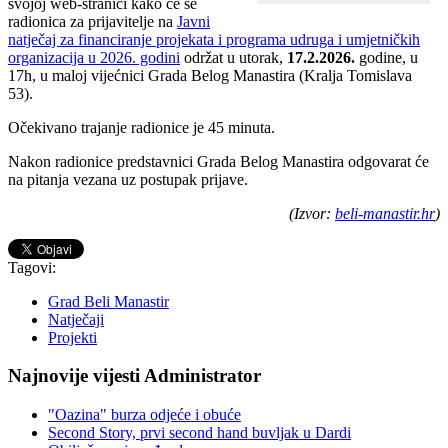
svojoj web-stranici kako će se
radionica za prijavitelje na
Javni
natječaj za financiranje projekata i programa udruga i umjetničkih
organizacija u 2026. godini
održat u utorak,
17.2.2026.
godine, u
17h, u maloj vijećnici Grada Belog Manastira (Kralja Tomislava
53).
Očekivano trajanje radionice je 45 minuta.
Nakon radionice predstavnici Grada Belog Manastira odgovarat će
na pitanja vezana uz postupak prijave.
(Izvor:
beli-manastir.hr
)
Tagovi:
Grad Beli Manastir
Natječaji
Projekti
Najnovije vijesti Administrator
"Oazina" burza odjeće i obuće
Second Story, prvi second hand buvljak u Dardi