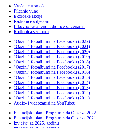
Vreće ne u smeće
Filcanje vune
Ekološke akcije
Radionice s djecom
Likovno-kreativne radionice sa ženama
Radionica s vunom
"Oazini" fotoalbumi na Facebooku (2022)
"Oazini" fotoalbumi na Facebooku (2021)
"Oazini" fotoalbumi na Facebooku (2020)
"Oazini" fotoalbumi na Facebooku (2019)
"Oazini" fotoalbumi na Facebooku (2018)
"Oazini" fotoalbumi na Facebooku (2017)
"Oazini" fotoalbumi na Facebooku (2016)
"Oazini" fotoalbumi na Facebooku (2015)
"Oazini" fotoalbumi na Facebooku (2014)
"Oazini" fotoalbumi na Facebooku (2013)
"Oazini" fotoalbumi na Facebooku (2012)
"Oazini" fotoalbumi na Facebooku (2011)
Audio- i videozapisi na YouTubeu
Financijski plan i Program rada Oaze za 2022.
Financijski plan i Program rada Oaze za 2021.
Izvještaj za 2025. godinu