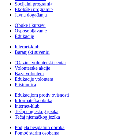
Socijalni programi
>
Ekološki programi
>
Javna događanja
Obuke i kursevi
Osposobljavanje
Edukacije
Internet-klub
Baranjski suveniri
"Oazin" volonterski centar
Volonterske akcije
Baza volontera
Edukacije volontera
Pristupnica
Edukacijom protiv ovisnosti
Informatička obuka
Internet-klub
Tečaj engleskog jezika
Tečaj njemačkog jezika
Podjela besplatnih obroka
Pomoć starim osobama