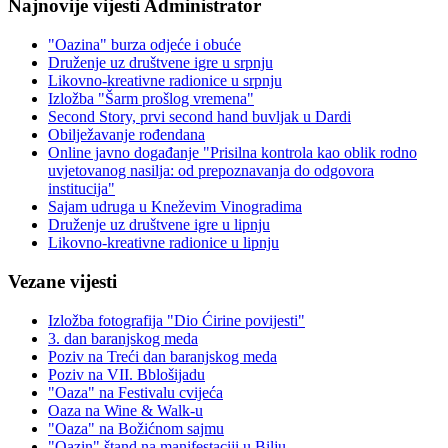
Najnovije vijesti Administrator
"Oazina" burza odjeće i obuće
Druženje uz društvene igre u srpnju
Likovno-kreativne radionice u srpnju
Izložba "Šarm prošlog vremena"
Second Story, prvi second hand buvljak u Dardi
Obilježavanje rođendana
Online javno događanje "Prisilna kontrola kao oblik rodno
uvjetovanog nasilja: od prepoznavanja do odgovora
institucija"
Sajam udruga u Kneževim Vinogradima
Druženje uz društvene igre u lipnju
Likovno-kreativne radionice u lipnju
Vezane vijesti
Izložba fotografija "Dio Ćirine povijesti"
3. dan baranjskog meda
Poziv na Treći dan baranjskog meda
Poziv na VII. Bblošijadu
"Oaza" na Festivalu cvijeća
Oaza na Wine & Walk-u
"Oaza" na Božićnom sajmu
"Oazin" štand na manifestaciji u Bilju