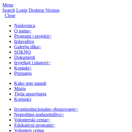
Menu
Search
Login
Desktop Version
Close
Naslovnica
O nama
>
Programi i projekti
>
Izdavaštvo
Galerija slika
>
SOKNO
Dokumenti
Izvještaji i planovi
>
Kontakt
>
Priznanja
Kako smo nastali
Misija
Tijela upravljanja
Korisnici
Izvaninstitucionalno obrazovanje
>
Neprofitno poduzetništvo
>
Volonterski centar
>
Edukativni programi
>
Volonters centar