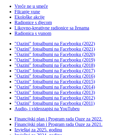
Vreće ne u smeće
Filcanje vune
Ekološke akcije
Radionice s djecom
Likovno-kreativne radionice sa ženama
Radionica s vunom
"Oazini" fotoalbumi na Facebooku (2022)
"Oazini" fotoalbumi na Facebooku (2021)
"Oazini" fotoalbumi na Facebooku (2020)
"Oazini" fotoalbumi na Facebooku (2019)
"Oazini" fotoalbumi na Facebooku (2018)
"Oazini" fotoalbumi na Facebooku (2017)
"Oazini" fotoalbumi na Facebooku (2016)
"Oazini" fotoalbumi na Facebooku (2015)
"Oazini" fotoalbumi na Facebooku (2014)
"Oazini" fotoalbumi na Facebooku (2013)
"Oazini" fotoalbumi na Facebooku (2012)
"Oazini" fotoalbumi na Facebooku (2011)
Audio- i videozapisi na YouTubeu
Financijski plan i Program rada Oaze za 2022.
Financijski plan i Program rada Oaze za 2021.
Izvještaj za 2025. godinu