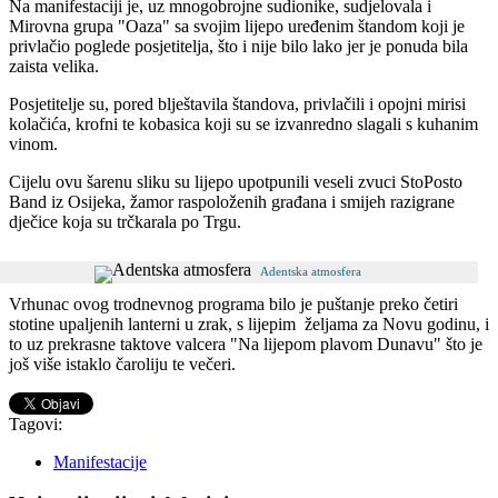
Na manifestaciji je, uz mnogobrojne sudionike, sudjelovala i
Mirovna grupa "Oaza" sa svojim lijepo uređenim štandom koji je
privlačio poglede posjetitelja, što i nije bilo lako jer je ponuda bila
zaista velika.
Posjetitelje su, pored blještavila štandova, privlačili i opojni mirisi
kolačića, krofni te kobasica koji su se izvanredno slagali s kuhanim
vinom.
Cijelu ovu šarenu sliku su lijepo upotpunili veseli zvuci StoPosto
Band iz Osijeka, žamor raspoloženih građana i smijeh razigrane
dječice koja su trčkarala po Trgu.
Adentska atmosfera
Vrhunac ovog trodnevnog programa bilo je puštanje preko četiri
stotine upaljenih lanterni u zrak, s lijepim željama za Novu godinu, i
to uz prekrasne taktove valcera "Na lijepom plavom Dunavu" što je
još više istaklo čaroliju te večeri.
Tagovi:
Manifestacije