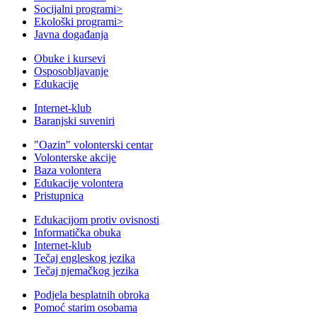
Socijalni programi
>
Ekološki programi
>
Javna događanja
Obuke i kursevi
Osposobljavanje
Edukacije
Internet-klub
Baranjski suveniri
"Oazin" volonterski centar
Volonterske akcije
Baza volontera
Edukacije volontera
Pristupnica
Edukacijom protiv ovisnosti
Informatička obuka
Internet-klub
Tečaj engleskog jezika
Tečaj njemačkog jezika
Podjela besplatnih obroka
Pomoć starim osobama