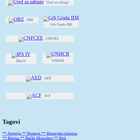
Ured za udruge
OBZ
Grb Grada BM
CNFCEE
UNHCR
IPA IV
AED
ACF
Tagovi
** Austrija
** Baranja
** Baranjska planina
** Batina
** Bački Monoštor
** Beli