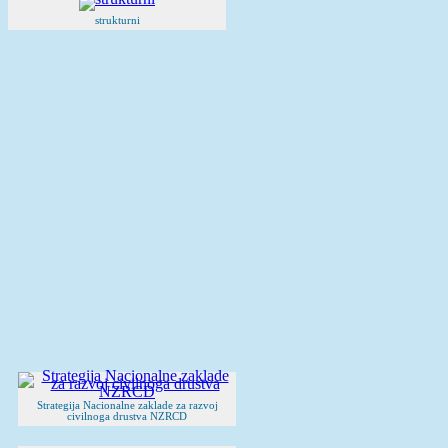
strukturni
Strategija Nacionalne zaklade za razvoj
civilnoga drustva NZRCD