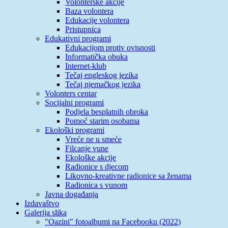
Volonterske akcije
Baza volontera
Edukacije volontera
Pristupnica
Edukativni programi
Edukacijom protiv ovisnosti
Informatička obuka
Internet-klub
Tečaj engleskog jezika
Tečaj njemačkog jezika
Volonters centar
Socijalni programi
Podjela besplatnih obroka
Pomoć starim osobama
Ekološki programi
Vreće ne u smeće
Filcanje vune
Ekološke akcije
Radionice s djecom
Likovno-kreativne radionice sa ženama
Radionica s vunom
Javna događanja
Izdavaštvo
Galerija slika
"Oazini" fotoalbumi na Facebooku (2022)