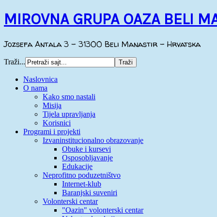
MIROVNA GRUPA OAZA BELI M
Jozsefa Antala 3 - 31300 Beli Manastir - Hrvatska
Traži...
Naslovnica
O nama
Kako smo nastali
Misija
Tijela upravljanja
Korisnici
Programi i projekti
Izvaninstitucionalno obrazovanje
Obuke i kursevi
Osposobljavanje
Edukacije
Neprofitno poduzetništvo
Internet-klub
Baranjski suveniri
Volonterski centar
"Oazin" volonterski centar