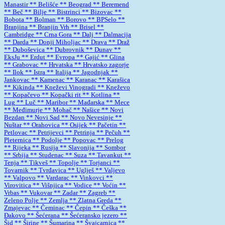
Manastir
** Belišće
** Beograd
** Beremend
** Beč
** Bilje
** Bistrinci
** Bizovac
**
Bobota
** Bolman
** Borovo
** BPSelo
**
Branjina
** Branjin Vrh
** Brisel
**
Cambridge
** Crna Gora
** Dalj
** Dalmacija
** Darda
** Donji Miholjac
** Drava
** Draž
** Duboševica
** Dubrovnik
** Dunav
**
EksJu
** Erdut
** Evropa
** Gajić
** Glina
** Grabovac
** Hrvatska
** Hrvatsko zagorje
** Ilok
** Istra
** Italija
** Jagodnjak
**
Jankovac
** Kamenac
** Karanac
** Karašica
** Kikinda
** Kneževi Vinogradi
** Kneževo
** Kopačevo
** Kopački rit
** Kotlina
**
Lug
** Luč
** Maribor
** Mađarska
** Mece
** Međimurje
** Mohač
** Našice
** Novi
Bezdan
** Novi Sad
** Novo Nevesinje
**
Nuštar
** Orahovica
** Osijek
** Pačetin
**
Petlovac
** Petrijevci
** Petrinja
** Pečuh
**
Pleternica
** Podolje
** Popovac
** Prelog
** Rijeka
** Rusija
** Slavonija
** Sombor
** Srbija
** Studenac
** Suza
** Tavankut
**
Tenja
** Tikveš
** Topolje
** Torjanci
**
Tovarnik
** Tvrđavica
** Uglješ
** Valjevo
** Valpovo
** Vardarac
** Vinkovci
**
Virovitica
** Višnjica
** Vodice
** Voćin
**
Vrbas
** Vukovar
** Zadar
** Zagreb
**
Zeleno Polje
** Zemlja
** Zlatna Greda
**
Zmajevac
** Čeminac
** Čepin
** Češka
**
Đakovo
** Šećerana
** Šećeransko jezero
**
Šid
** Širine
** Šumarina
** Švajcarnica
**