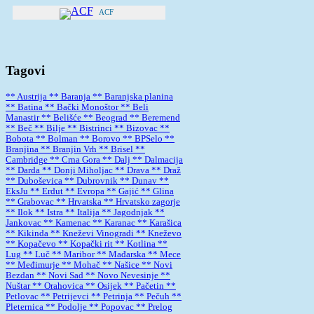
ACF
Tagovi
** Austrija
** Baranja
** Baranjska planina
** Batina
** Bački Monoštor
** Beli
Manastir
** Belišće
** Beograd
** Beremend
** Beč
** Bilje
** Bistrinci
** Bizovac
**
Bobota
** Bolman
** Borovo
** BPSelo
**
Branjina
** Branjin Vrh
** Brisel
**
Cambridge
** Crna Gora
** Dalj
** Dalmacija
** Darda
** Donji Miholjac
** Drava
** Draž
** Duboševica
** Dubrovnik
** Dunav
**
EksJu
** Erdut
** Evropa
** Gajić
** Glina
** Grabovac
** Hrvatska
** Hrvatsko zagorje
** Ilok
** Istra
** Italija
** Jagodnjak
**
Jankovac
** Kamenac
** Karanac
** Karašica
** Kikinda
** Kneževi Vinogradi
** Kneževo
** Kopačevo
** Kopački rit
** Kotlina
**
Lug
** Luč
** Maribor
** Mađarska
** Mece
** Međimurje
** Mohač
** Našice
** Novi
Bezdan
** Novi Sad
** Novo Nevesinje
**
Nuštar
** Orahovica
** Osijek
** Pačetin
**
Petlovac
** Petrijevci
** Petrinja
** Pečuh
**
Pleternica
** Podolje
** Popovac
** Prelog