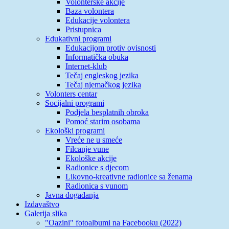
Volonterske akcije
Baza volontera
Edukacije volontera
Pristupnica
Edukativni programi
Edukacijom protiv ovisnosti
Informatička obuka
Internet-klub
Tečaj engleskog jezika
Tečaj njemačkog jezika
Volonters centar
Socijalni programi
Podjela besplatnih obroka
Pomoć starim osobama
Ekološki programi
Vreće ne u smeće
Filcanje vune
Ekološke akcije
Radionice s djecom
Likovno-kreativne radionice sa ženama
Radionica s vunom
Javna događanja
Izdavaštvo
Galerija slika
"Oazini" fotoalbumi na Facebooku (2022)