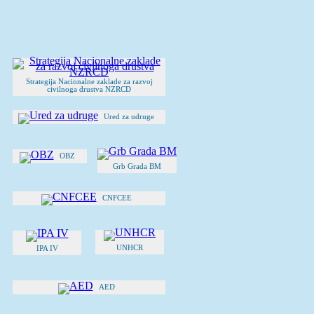
Strategija Nacionalne zaklade za razvoj
civilnoga drustva NZRCD
Ured za udruge
OBZ
Grb Grada BM
CNFCEE
UNHCR
IPA IV
AED