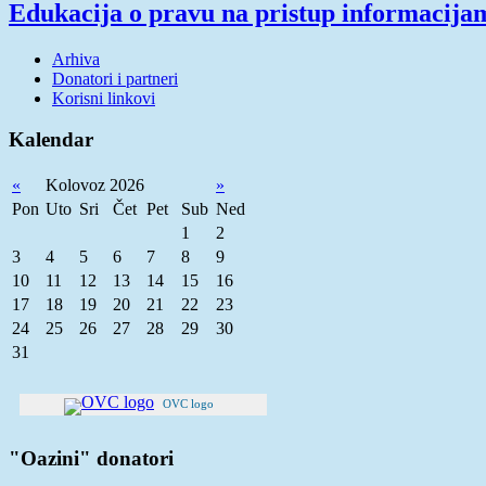
Edukacija o pravu na pristup informacija
Arhiva
Donatori i partneri
Korisni linkovi
Kalendar
«
Kolovoz 2026
»
Pon
Uto
Sri
Čet
Pet
Sub
Ned
1
2
3
4
5
6
7
8
9
10
11
12
13
14
15
16
17
18
19
20
21
22
23
24
25
26
27
28
29
30
31
OVC logo
"Oazini" donatori