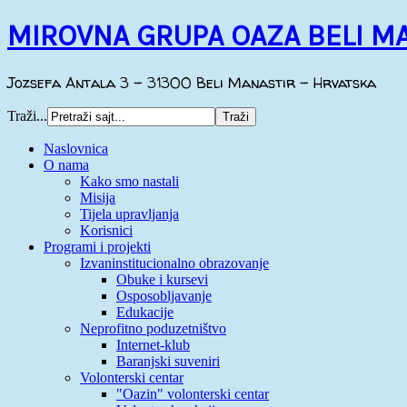
MIROVNA GRUPA OAZA BELI M
Jozsefa Antala 3 - 31300 Beli Manastir - Hrvatska
Traži...
Naslovnica
O nama
Kako smo nastali
Misija
Tijela upravljanja
Korisnici
Programi i projekti
Izvaninstitucionalno obrazovanje
Obuke i kursevi
Osposobljavanje
Edukacije
Neprofitno poduzetništvo
Internet-klub
Baranjski suveniri
Volonterski centar
"Oazin" volonterski centar