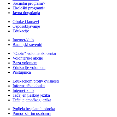
Socijalni programi
>
Ekološki programi
>
Javna događanja
Obuke i kursevi
Osposobljavanje
Edukacije
Internet-klub
Baranjski suveniri
"Oazin" volonterski centar
Volonterske akcije
Baza volontera
Edukacije volontera
Pristupnica
Edukacijom protiv ovisnosti
Informatička obuka
Internet-klub
Tečaj engleskog jezika
Tečaj njemačkog jezika
Podjela besplatnih obroka
Pomoć starim osobama