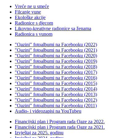
Vreće ne u smeće
Filcanje vune
Ekološke akcije
Radionice s djecom
Likovno-kreativne radionice sa ženama
Radionica s vunom
"Oazini" fotoalbumi na Facebooku (2022)
"Oazini" fotoalbumi na Facebooku (2021)
"Oazini" fotoalbumi na Facebooku (2020)
"Oazini" fotoalbumi na Facebooku (2019)
"Oazini" fotoalbumi na Facebooku (2018)
"Oazini" fotoalbumi na Facebooku (2017)
"Oazini" fotoalbumi na Facebooku (2016)
"Oazini" fotoalbumi na Facebooku (2015)
"Oazini" fotoalbumi na Facebooku (2014)
"Oazini" fotoalbumi na Facebooku (2013)
"Oazini" fotoalbumi na Facebooku (2012)
"Oazini" fotoalbumi na Facebooku (2011)
Audio- i videozapisi na YouTubeu
Financijski plan i Program rada Oaze za 2022.
Financijski plan i Program rada Oaze za 2021.
Izvještaj za 2025. godinu