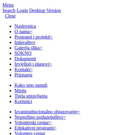
Menu
Search
Login
Desktop Version
Close
Naslovnica
O nama
>
Programi i projekti
>
Izdavaštvo
Galerija slika
>
SOKNO
Dokumenti
Izvještaji i planovi
>
Kontakt
>
Priznanja
Kako smo nastali
Misija
Tijela upravljanja
Korisnici
Izvaninstitucionalno obrazovanje
>
Neprofitno poduzetništvo
>
Volonterski centar
>
Edukativni programi
>
Volonters centar