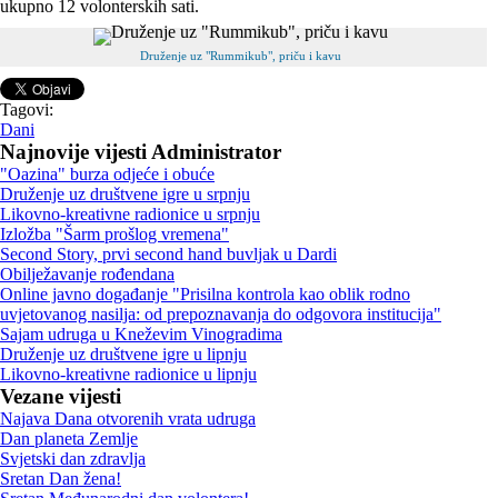
ukupno 12 volonterskih sati.
Druženje uz "Rummikub", priču i kavu
Tagovi:
Dani
Najnovije vijesti Administrator
"Oazina" burza odjeće i obuće
Druženje uz društvene igre u srpnju
Likovno-kreativne radionice u srpnju
Izložba "Šarm prošlog vremena"
Second Story, prvi second hand buvljak u Dardi
Obilježavanje rođendana
Online javno događanje "Prisilna kontrola kao oblik rodno
uvjetovanog nasilja: od prepoznavanja do odgovora institucija"
Sajam udruga u Kneževim Vinogradima
Druženje uz društvene igre u lipnju
Likovno-kreativne radionice u lipnju
Vezane vijesti
Najava Dana otvorenih vrata udruga
Dan planeta Zemlje
Svjetski dan zdravlja
Sretan Dan žena!