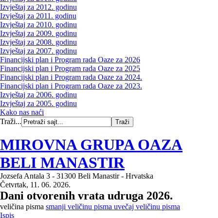
Izvještaj za 2012. godinu
Izvještaj za 2011. godinu
Izvještaj za 2010. godinu
Izvještaj za 2009. godinu
Izvještaj za 2008. godinu
Izvještaj za 2007. godinu
Financijski plan i Program rada Oaze za 2026
Financijski plan i Program rada Oaze za 2025
Financijski plan i Program rada Oaze za 2024.
Financijski plan i Program rada Oaze za 2023.
Izvještaj za 2006. godinu
Izvještaj za 2005. godinu
Kako nas naći
Traži...
MIROVNA GRUPA OAZA
BELI MANASTIR
Jozsefa Antala 3 - 31300 Beli Manastir - Hrvatska
Četvrtak, 11. 06. 2026.
Dani otvorenih vrata udruga 2026.
veličina pisma
smanji veličinu pisma
uvečaj veličinu pisma
Ispis