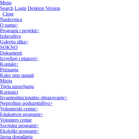
Menu
Search
Login
Desktop Version
Close
Naslovnica
O nama
>
Programi i projekti
>
Izdavaštvo
Galerija slika
>
SOKNO
Dokumenti
Izvještaji i planovi
>
Kontakt
>
Priznanja
Kako smo nastali
Misija
Tijela upravljanja
Korisnici
Izvaninstitucionalno obrazovanje
>
Neprofitno poduzetništvo
>
Volonterski centar
>
Edukativni programi
>
Volonters centar
Socijalni programi
>
Ekološki programi
>
Javna događanja