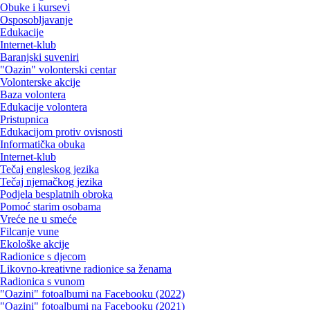
Obuke i kursevi
Osposobljavanje
Edukacije
Internet-klub
Baranjski suveniri
"Oazin" volonterski centar
Volonterske akcije
Baza volontera
Edukacije volontera
Pristupnica
Edukacijom protiv ovisnosti
Informatička obuka
Internet-klub
Tečaj engleskog jezika
Tečaj njemačkog jezika
Podjela besplatnih obroka
Pomoć starim osobama
Vreće ne u smeće
Filcanje vune
Ekološke akcije
Radionice s djecom
Likovno-kreativne radionice sa ženama
Radionica s vunom
"Oazini" fotoalbumi na Facebooku (2022)
"Oazini" fotoalbumi na Facebooku (2021)