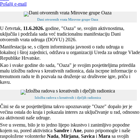
Pošalji e-mail
Dani otvorenih vrata Mirovne grupe Oaza
U četvrtak,
11.6.2026.
godine, "Oaza" se, svojim aktivnostima,
uključila i podržala sada već tradicionalnu manifestaciju Dani
otvorenih vrata udruga (DOVU) 2026.
Manifestacija se, s ciljem informiranja javnosti o radu udruga u
lokalnoj i široj zajednici, održava u organizaciji Ureda za udruge Vlade
Republike Hrvatske.
Kao i svake godine do sada, "Oaza" je svojim posjetiteljima priredila
malu izložbu radova s kreativnih radionica, dala iscrpne informacije o
trenutnom radu te ih pozvala na druženje uz društvene igre, priču i
kavu.
Izložba radova s kreativnih i dječjih radionica
Čini se da se posjetiteljima takvo upoznavanje "Oaze" dopalo jer je
većina ostala do kraja i pokazala interes za uključivanje u rad, odnosno
za aktivnosti naše udruge.
Sve u svemu, bilo je to jedno lijepo iskustvo i zanimljivo popodne
kojem su, pored aktivistica
Sandre
i
Ane
, puno pripomogle i naše
raspoložene volonterke
Nada
,
Mirjana
,
Savica
i
Mara
sa svojih