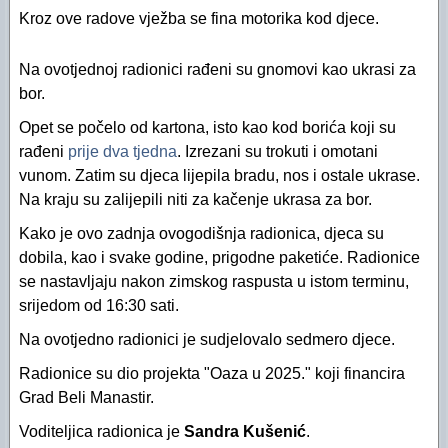
"Oazini" fotoalbumi na Facebooku (2012)
Izvještaj za 2016. godinu
Kroz ove radove vježba se fina motorika kod djece.
"Oazini" fotoalbumi na Facebooku (2011)
Izvještaj za 2015. godinu
Na ovotjednoj radionici rađeni su gnomovi kao ukrasi za
Audio- i videozapisi na YouTubeu
Izvještaj za 2014. godinu
bor.
Opet se počelo od kartona, isto kao kod borića koji su
Izvještaj za 2013. godinu
rađeni
prije dva tjedna
. Izrezani su trokuti i omotani
Izvještaj za 2012. godinu
vunom. Zatim su djeca lijepila bradu, nos i ostale ukrase.
Na kraju su zalijepili niti za kačenje ukrasa za bor.
Izvještaj za 2011. godinu
Kako je ovo zadnja ovogodišnja radionica, djeca su
Izvještaj za 2010. godinu
dobila, kao i svake godine, prigodne paketiće. Radionice
se nastavljaju nakon zimskog raspusta u istom terminu,
Izvještaj za 2009. godinu
srijedom od 16:30 sati.
Izvještaj za 2008. godinu
Na ovotjedno radionici je sudjelovalo sedmero djece.
Izvještaj za 2007. godinu
Radionice su dio projekta "Oaza u 2025." koji financira
Grad Beli Manastir.
Financijski plan i Program rada Oaze za 2026
Voditeljica radionica je
Sandra Kušenić
.