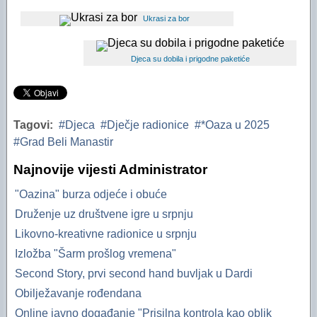
Financijski plan i Program rada Oaze za 2025
Ukrasi za bor
Financijski plan i Program rada Oaze za 2024.
Financijski plan i Program rada Oaze za 2023.
Djeca su dobila i prigodne paketiće
Izvještaj za 2006. godinu
Izvještaj za 2005. godinu
Tagovi:
Djeca
Dječje radionice
*Oaza u 2025
Grad Beli Manastir
Najnovije vijesti Administrator
"Oazina" burza odjeće i obuće
Druženje uz društvene igre u srpnju
Likovno-kreativne radionice u srpnju
Izložba "Šarm prošlog vremena"
Second Story, prvi second hand buvljak u Dardi
Obilježavanje rođendana
Online javno događanje "Prisilna kontrola kao oblik