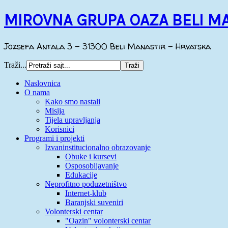
MIROVNA GRUPA OAZA BELI M
Jozsefa Antala 3 - 31300 Beli Manastir - Hrvatska
Traži...
Naslovnica
O nama
Kako smo nastali
Misija
Tijela upravljanja
Korisnici
Programi i projekti
Izvaninstitucionalno obrazovanje
Obuke i kursevi
Osposobljavanje
Edukacije
Neprofitno poduzetništvo
Internet-klub
Baranjski suveniri
Volonterski centar
"Oazin" volonterski centar