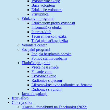
Volonterske akcije
Baza volontera
Edukacije volontera
Pristupnica
Edukativni programi
Edukacijom protiv ovisnosti
Informatička obuka
Internet-klub
Tečaj engleskog jezika
Tečaj njemačkog jezika
Volonters centar
Socijalni programi
Podjela besplatnih obroka
Pomoć starim osobama
Ekološki programi
Vreće ne u smeće
Filcanje vune
Ekološke akcije
Radionice s djecom
Likovno-kreativne radionice sa ženama
Radionica s vunom
Javna događanja
Izdavaštvo
Galerija slika
"Oazini" fotoalbumi na Facebooku (2022)