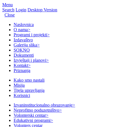
Menu
Search
Login
Desktop Version
Close
Naslovnica
O nama
>
Programi i projekti
>
Izdavaštvo
Galerija slika
>
SOKNO
Dokumenti
Izvještaji i planovi
>
Kontakt
>
Priznanja
Kako smo nastali
Misija
Tijela upravljanja
Korisnici
Izvaninstitucionalno obrazovanje
>
Neprofitno poduzetništvo
>
Volonterski centar
>
Edukativni programi
>
Volonters centar