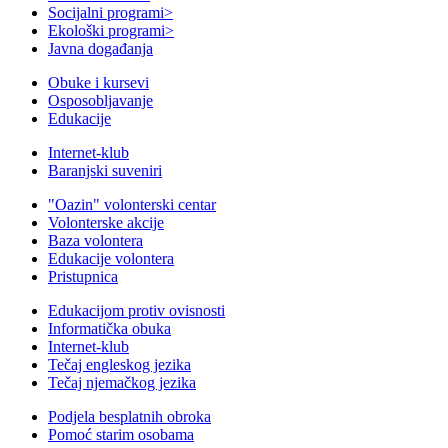
Socijalni programi
>
Ekološki programi
>
Javna događanja
Obuke i kursevi
Osposobljavanje
Edukacije
Internet-klub
Baranjski suveniri
"Oazin" volonterski centar
Volonterske akcije
Baza volontera
Edukacije volontera
Pristupnica
Edukacijom protiv ovisnosti
Informatička obuka
Internet-klub
Tečaj engleskog jezika
Tečaj njemačkog jezika
Podjela besplatnih obroka
Pomoć starim osobama