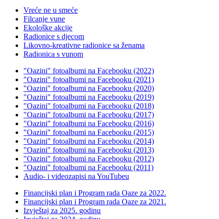
Vreće ne u smeće
Filcanje vune
Ekološke akcije
Radionice s djecom
Likovno-kreativne radionice sa ženama
Radionica s vunom
"Oazini" fotoalbumi na Facebooku (2022)
"Oazini" fotoalbumi na Facebooku (2021)
"Oazini" fotoalbumi na Facebooku (2020)
"Oazini" fotoalbumi na Facebooku (2019)
"Oazini" fotoalbumi na Facebooku (2018)
"Oazini" fotoalbumi na Facebooku (2017)
"Oazini" fotoalbumi na Facebooku (2016)
"Oazini" fotoalbumi na Facebooku (2015)
"Oazini" fotoalbumi na Facebooku (2014)
"Oazini" fotoalbumi na Facebooku (2013)
"Oazini" fotoalbumi na Facebooku (2012)
"Oazini" fotoalbumi na Facebooku (2011)
Audio- i videozapisi na YouTubeu
Financijski plan i Program rada Oaze za 2022.
Financijski plan i Program rada Oaze za 2021.
Izvještaj za 2025. godinu