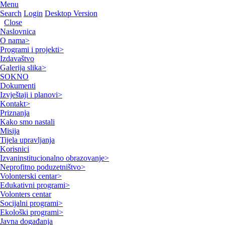
Menu
Search
Login
Desktop Version
Close
Naslovnica
O nama
>
Programi i projekti
>
Izdavaštvo
Galerija slika
>
SOKNO
Dokumenti
Izvještaji i planovi
>
Kontakt
>
Priznanja
Kako smo nastali
Misija
Tijela upravljanja
Korisnici
Izvaninstitucionalno obrazovanje
>
Neprofitno poduzetništvo
>
Volonterski centar
>
Edukativni programi
>
Volonters centar
Socijalni programi
>
Ekološki programi
>
Javna događanja