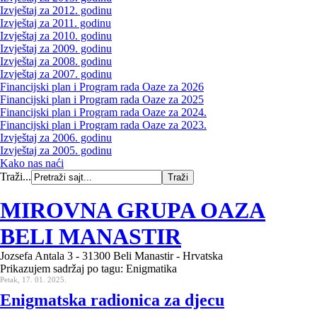
Izvještaj za 2012. godinu
Izvještaj za 2011. godinu
Izvještaj za 2010. godinu
Izvještaj za 2009. godinu
Izvještaj za 2008. godinu
Izvještaj za 2007. godinu
Financijski plan i Program rada Oaze za 2026
Financijski plan i Program rada Oaze za 2025
Financijski plan i Program rada Oaze za 2024.
Financijski plan i Program rada Oaze za 2023.
Izvještaj za 2006. godinu
Izvještaj za 2005. godinu
Kako nas naći
Traži...
MIROVNA GRUPA OAZA
BELI MANASTIR
Jozsefa Antala 3 - 31300 Beli Manastir - Hrvatska
Prikazujem sadržaj po tagu: Enigmatika
Petak, 17. 01. 2025.
Enigmatska radionica za djecu