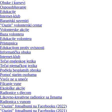
Obuke i kursevi
Osposobljavanje
Edukacije
Internet-klub
Baranjski suveniri
"Oazin" volonterski centar
Volonterske akcije
Baza volontera
Edukacije volontera
Pristupnica
Edukacijom protiv ovisnosti
Informatička obuka
Internet-klub
Tečaj engleskog jezika
Tečaj njemačkog jezika
Podjela besplatnih obroka
Pomoć starim osobama
Vreće ne u smeće
Filcanje vune
Ekološke akcije
Radionice s djecom
Likovno-kreativne radionice sa ženama
Radionica s vunom
"Oazini" fotoalbumi na Facebooku (2022)
"Oazini" fotoalbumi na Facebooku (2021)