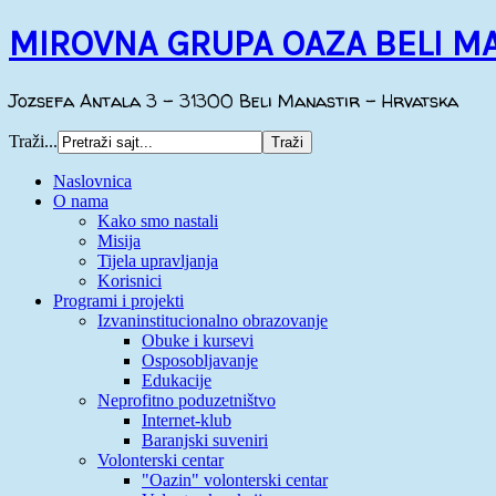
MIROVNA GRUPA OAZA BELI M
Jozsefa Antala 3 - 31300 Beli Manastir - Hrvatska
Traži...
Naslovnica
O nama
Kako smo nastali
Misija
Tijela upravljanja
Korisnici
Programi i projekti
Izvaninstitucionalno obrazovanje
Obuke i kursevi
Osposobljavanje
Edukacije
Neprofitno poduzetništvo
Internet-klub
Baranjski suveniri
Volonterski centar
"Oazin" volonterski centar