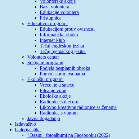
Volonterske akcije
Baza volontera
Edukacije volontera
Pristupnica
Edukativni programi
Edukacijom protiv ovisnosti
Informatička obuka
Internet-klub
Tečaj engleskog jezika
Tečaj njemačkog jezika
Volonters centar
Socijalni programi
Podjela besplatnih obroka
Pomoć starim osobama
Ekološki programi
Vreće ne u smeće
Filcanje vune
Ekološke akcije
Radionice s djecom
Likovno-kreativne radionice sa ženama
Radionica s vunom
Javna događanja
Izdavaštvo
Galerija slika
"Oazini" fotoalbumi na Facebooku (2022)