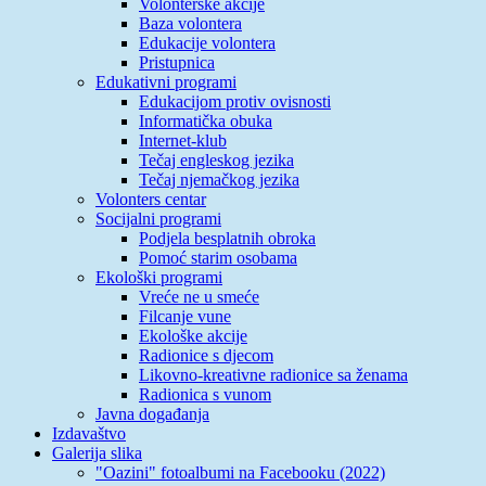
Volonterske akcije
Baza volontera
Edukacije volontera
Pristupnica
Edukativni programi
Edukacijom protiv ovisnosti
Informatička obuka
Internet-klub
Tečaj engleskog jezika
Tečaj njemačkog jezika
Volonters centar
Socijalni programi
Podjela besplatnih obroka
Pomoć starim osobama
Ekološki programi
Vreće ne u smeće
Filcanje vune
Ekološke akcije
Radionice s djecom
Likovno-kreativne radionice sa ženama
Radionica s vunom
Javna događanja
Izdavaštvo
Galerija slika
"Oazini" fotoalbumi na Facebooku (2022)