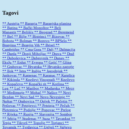
Tagovi
** Austrija
** Baranja
** Baranjska planina
** Batina
** Bački Monoštor
** Beli
Manastir
** Belišće
** Beograd
** Beremend
** Beč
** Bilje
** Bistrinci
** Bizovac
**
Bobota
** Bolman
** Borovo
** BPSelo
**
Branjina
** Branjin Vrh
** Brisel
**
Cambridge
** Crna Gora
** Dalj
** Dalmacija
** Darda
** Donji Miholjac
** Drava
** Draž
** Duboševica
** Dubrovnik
** Dunav
**
EksJu
** Erdut
** Evropa
** Gajić
** Glina
** Grabovac
** Hrvatska
** Hrvatsko zagorje
** Ilok
** Istra
** Italija
** Jagodnjak
**
Jankovac
** Kamenac
** Karanac
** Karašica
** Kikinda
** Kneževi Vinogradi
** Kneževo
** Kopačevo
** Kopački rit
** Kotlina
**
Lug
** Luč
** Maribor
** Mađarska
** Mece
** Međimurje
** Mohač
** Našice
** Novi
Bezdan
** Novi Sad
** Novo Nevesinje
**
Nuštar
** Orahovica
** Osijek
** Pačetin
**
Petlovac
** Petrijevci
** Petrinja
** Pečuh
**
Pleternica
** Podolje
** Popovac
** Prelog
** Rijeka
** Rusija
** Slavonija
** Sombor
** Srbija
** Studenac
** Suza
** Tavankut
**
Tenja
** Tikveš
** Topolje
** Torjanci
**
Tovarnik
** Tvrđavica
** Uglješ
** Valjevo