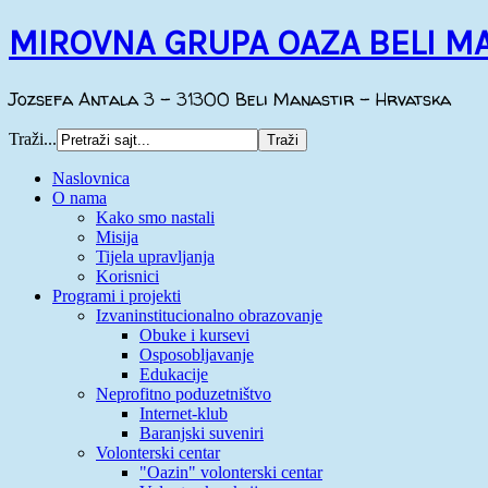
MIROVNA GRUPA OAZA BELI M
Jozsefa Antala 3 - 31300 Beli Manastir - Hrvatska
Traži...
Naslovnica
O nama
Kako smo nastali
Misija
Tijela upravljanja
Korisnici
Programi i projekti
Izvaninstitucionalno obrazovanje
Obuke i kursevi
Osposobljavanje
Edukacije
Neprofitno poduzetništvo
Internet-klub
Baranjski suveniri
Volonterski centar
"Oazin" volonterski centar