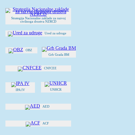
Strategija Nacionalne zaklade za razvoj
civilnoga drustva NZRCD
Ured za udruge
OBZ
Grb Grada BM
CNFCEE
UNHCR
IPA IV
AED
ACF