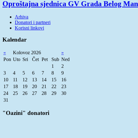
Oproštajna sjednica GV Grada Belog Man
Arhiva
Donatori i partneri
Korisni linkovi
Kalendar
«
Kolovoz 2026
»
Pon
Uto
Sri
Čet
Pet
Sub
Ned
1
2
3
4
5
6
7
8
9
10
11
12
13
14
15
16
17
18
19
20
21
22
23
24
25
26
27
28
29
30
31
"Oazini" donatori