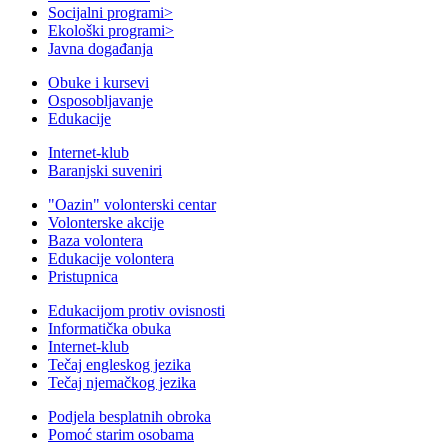
Socijalni programi
>
Ekološki programi
>
Javna događanja
Obuke i kursevi
Osposobljavanje
Edukacije
Internet-klub
Baranjski suveniri
"Oazin" volonterski centar
Volonterske akcije
Baza volontera
Edukacije volontera
Pristupnica
Edukacijom protiv ovisnosti
Informatička obuka
Internet-klub
Tečaj engleskog jezika
Tečaj njemačkog jezika
Podjela besplatnih obroka
Pomoć starim osobama