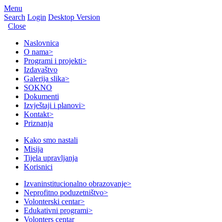
Menu
Search
Login
Desktop Version
Close
Naslovnica
O nama
>
Programi i projekti
>
Izdavaštvo
Galerija slika
>
SOKNO
Dokumenti
Izvještaji i planovi
>
Kontakt
>
Priznanja
Kako smo nastali
Misija
Tijela upravljanja
Korisnici
Izvaninstitucionalno obrazovanje
>
Neprofitno poduzetništvo
>
Volonterski centar
>
Edukativni programi
>
Volonters centar