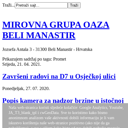
Traži...
MIROVNA GRUPA OAZA
BELI MANASTIR
Jozsefa Antala 3 - 31300 Beli Manastir - Hrvatska
Prikazujem sadržaj po tagu: Promet
Srijeda, 21. 04. 2021.
Završeni radovi na D7 u Osječkoj ulici
Ponedjeljak, 27. 07. 2020.
Popis kamera za nadzor brzine u istočnoj
Hrvatskoj
Naša web-stranica koristi sljedeće kolačiće: Google Analytics, Youtube,
JA_T3_blank_tpl i cwGeoData. Sve to koristimo kako bismo
anonimnom analizom vaše aktivnosti dobili informaciju je li vam
Nalazite se ovdje:
Naslovnica
Novosti
iskustvo korištenja naše web-stranice pozitivno (ako nije da ga
Desktop Version
Top