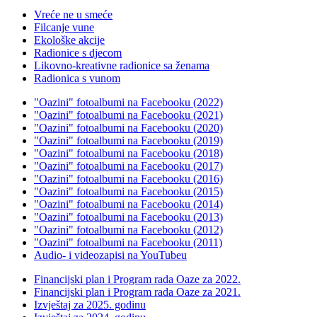
Vreće ne u smeće
Filcanje vune
Ekološke akcije
Radionice s djecom
Likovno-kreativne radionice sa ženama
Radionica s vunom
"Oazini" fotoalbumi na Facebooku (2022)
"Oazini" fotoalbumi na Facebooku (2021)
"Oazini" fotoalbumi na Facebooku (2020)
"Oazini" fotoalbumi na Facebooku (2019)
"Oazini" fotoalbumi na Facebooku (2018)
"Oazini" fotoalbumi na Facebooku (2017)
"Oazini" fotoalbumi na Facebooku (2016)
"Oazini" fotoalbumi na Facebooku (2015)
"Oazini" fotoalbumi na Facebooku (2014)
"Oazini" fotoalbumi na Facebooku (2013)
"Oazini" fotoalbumi na Facebooku (2012)
"Oazini" fotoalbumi na Facebooku (2011)
Audio- i videozapisi na YouTubeu
Financijski plan i Program rada Oaze za 2022.
Financijski plan i Program rada Oaze za 2021.
Izvještaj za 2025. godinu