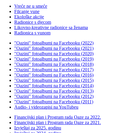
Vreće ne u smeće
Filcanje vune
Ekološke akcije
Radionice s djecom
Likovno-kreativne radionice sa ženama
Radionica s vunom
"Oazini" fotoalbumi na Facebooku (2022)
"Oazini" fotoalbumi na Facebooku (2021)
"Oazini" fotoalbumi na Facebooku (2020)
"Oazini" fotoalbumi na Facebooku (2019)
"Oazini" fotoalbumi na Facebooku (2018)
"Oazini" fotoalbumi na Facebooku (2017)
"Oazini" fotoalbumi na Facebooku (2016)
"Oazini" fotoalbumi na Facebooku (2015)
"Oazini" fotoalbumi na Facebooku (2014)
"Oazini" fotoalbumi na Facebooku (2013)
"Oazini" fotoalbumi na Facebooku (2012)
"Oazini" fotoalbumi na Facebooku (2011)
Audio- i videozapisi na YouTubeu
Financijski plan i Program rada Oaze za 2022.
Financijski plan i Program rada Oaze za 2021.
Izvještaj za 2025. godinu