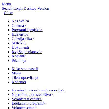
Menu
Search
Login
Desktop Version
Close
Naslovnica
O nama
>
Programi i projekti
>
Izdavaštvo
Galerija slika
>
SOKNO
Dokumenti
Izvještaji i planovi
>
Kontakt
>
Priznanja
Kako smo nastali
Misija
Tijela upravljanja
Korisnici
Izvaninstitucionalno obrazovanje
>
Neprofitno poduzetništvo
>
Volonterski centar
>
Edukativni programi
>
Volonters centar