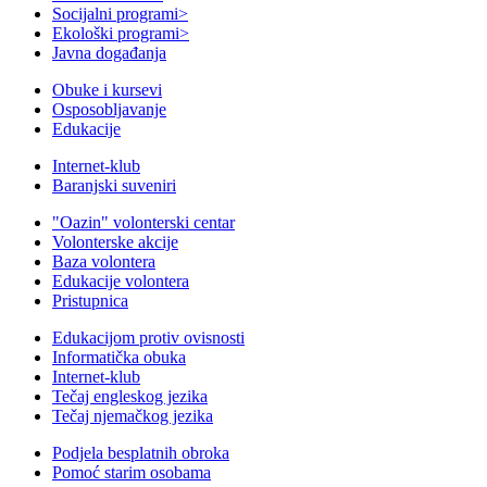
Socijalni programi
>
Ekološki programi
>
Javna događanja
Obuke i kursevi
Osposobljavanje
Edukacije
Internet-klub
Baranjski suveniri
"Oazin" volonterski centar
Volonterske akcije
Baza volontera
Edukacije volontera
Pristupnica
Edukacijom protiv ovisnosti
Informatička obuka
Internet-klub
Tečaj engleskog jezika
Tečaj njemačkog jezika
Podjela besplatnih obroka
Pomoć starim osobama