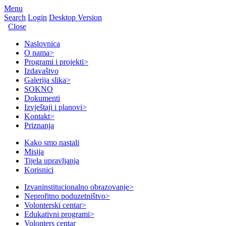
Menu
Search
Login
Desktop Version
Close
Naslovnica
O nama
>
Programi i projekti
>
Izdavaštvo
Galerija slika
>
SOKNO
Dokumenti
Izvještaji i planovi
>
Kontakt
>
Priznanja
Kako smo nastali
Misija
Tijela upravljanja
Korisnici
Izvaninstitucionalno obrazovanje
>
Neprofitno poduzetništvo
>
Volonterski centar
>
Edukativni programi
>
Volonters centar