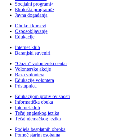
Socijalni programi
>
Ekološki programi
>
Javna događanja
Obuke i kursevi
Osposobljavanje
Edukacije
Internet-klub
Baranjski suveniri
"Oazin" volonterski centar
Volonterske akcije
Baza volontera
Edukacije volontera
Pristupnica
Edukacijom protiv ovisnosti
Informatička obuka
Internet-klub
Tečaj engleskog jezika
Tečaj njemačkog jezika
Podjela besplatnih obroka
Pomoć starim osobama