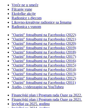
Vreće ne u smeće
Filcanje vune
Ekološke akcije
Radionice s djecom
Likovno-kreativne radionice sa ženama
Radionica s vunom
"Oazini" fotoalbumi na Facebooku (2022)
"Oazini" fotoalbumi na Facebooku (2021)
"Oazini" fotoalbumi na Facebooku (2020)
"Oazini" fotoalbumi na Facebooku (2019)
"Oazini" fotoalbumi na Facebooku (2018)
"Oazini" fotoalbumi na Facebooku (2017)
"Oazini" fotoalbumi na Facebooku (2016)
"Oazini" fotoalbumi na Facebooku (2015)
"Oazini" fotoalbumi na Facebooku (2014)
"Oazini" fotoalbumi na Facebooku (2013)
"Oazini" fotoalbumi na Facebooku (2012)
"Oazini" fotoalbumi na Facebooku (2011)
Audio- i videozapisi na YouTubeu
Financijski plan i Program rada Oaze za 2022.
Financijski plan i Program rada Oaze za 2021.
Izvještaj za 2025. godinu